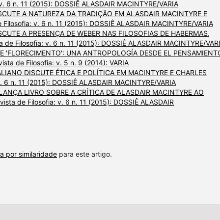
a: v. 6 n. 11 (2015): DOSSIÊ ALASDAIR MACINTYRE/VARIA
ISCUTE A NATUREZA DA TRADIÇÃO EM ALASDAIR MACINTYRE E
e Filosofia: v. 6 n. 11 (2015): DOSSIÊ ALASDAIR MACINTYRE/VARIA
ISCUTE A PRESENÇA DE WEBER NAS FILOSOFIAS DE HABERMAS,
a de Filosofia: v. 6 n. 11 (2015): DOSSIÊ ALASDAIR MACINTYRE/VAR
E 'FLORECIMENTO': UNA ANTROPOLOGÍA DESDE EL PENSAMIENT
sta de Filosofia: v. 5 n. 9 (2014): VARIA
ALIANO DISCUTE ÉTICA E POLÍTICA EM MACINTYRE E CHARLES
: v. 6 n. 11 (2015): DOSSIÊ ALASDAIR MACINTYRE/VARIA
LANÇA LIVRO SOBRE A CRÍTICA DE ALASDAIR MACINTYRE AO
ista de Filosofia: v. 6 n. 11 (2015): DOSSIÊ ALASDAIR
a por similaridade
para este artigo.