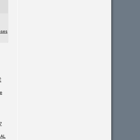
nses
Ê
de
7
RAL