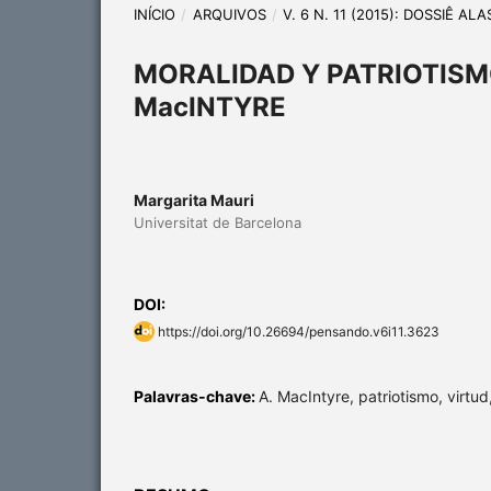
INÍCIO
/
ARQUIVOS
/
V. 6 N. 11 (2015): DOSSIÊ A
MORALIDAD Y PATRIOTISMO
MacINTYRE
Margarita Mauri
Universitat de Barcelona
DOI:
https://doi.org/10.26694/pensando.v6i11.3623
Palavras-chave:
A. MacIntyre, patriotismo, virtu