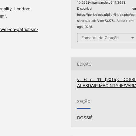
10.26694/pensando.v6i11.3623.
onality. London:
Disponível em
https://periodicos.ufpi.br/index.php/pe
sm”.
sando/article/view/3276. Acesso em:
ago. 2026.
rwell-on-patriotism-
Fomatos de Citação
EDIÇÃO
v. 6 n. 11 (2015): DOSSI
ALASDAIR MACINTYRE/VARI
SEÇÃO
DOSSIÊ