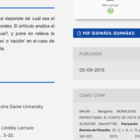
dad depende de cuál sea el
ales. El artículo analiza el
PDF (ESPAÑOL (ESPAÑA))
tue?
, y pone en relieve la
mo’ o ‘nación’ en el caso de
la.
PUBLICADO
05-09-2015
COMO CITAR
Notre Dame University
MAURI , Margarita. MORALIDAD 
PATRIOTISMO: EL PUNTO DE VISTA D
ALASDAIR MacINTYRE.
Pensando 
e Lindley Lecture:
Revista de Filosofia
,
[S. l.]
, v. 6, n. 11, 
. 3-20.
241–257, 2015. DOI