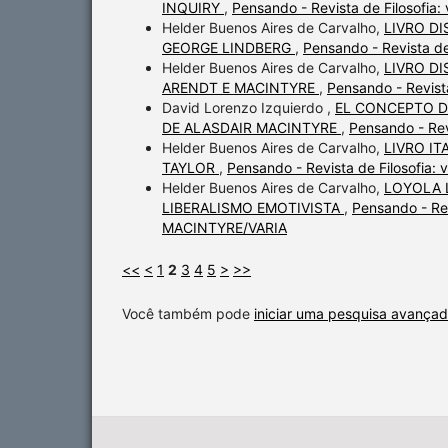
INQUIRY
,
Pensando - Revista de Filosofi
Helder Buenos Aires de Carvalho,
LIVRO D
GEORGE LINDBERG
,
Pensando - Revista d
Helder Buenos Aires de Carvalho,
LIVRO D
ARENDT E MACINTYRE
,
Pensando - Revist
David Lorenzo Izquierdo ,
EL CONCEPTO D
DE ALASDAIR MACINTYRE
,
Pensando - Revi
Helder Buenos Aires de Carvalho,
LIVRO IT
TAYLOR
,
Pensando - Revista de Filosofia
Helder Buenos Aires de Carvalho,
LOYOLA 
LIBERALISMO EMOTIVISTA
,
Pensando - Rev
MACINTYRE/VARIA
<<
<
1
2
3
4
5
>
>>
Você também pode
iniciar uma pesquisa avançad