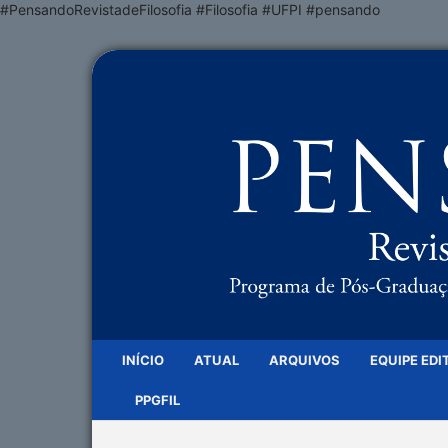
#PensandoRevistadeFilosofia #Filosofia #UFPI #pensando
INÍCIO
ATUAL
ARQUIVOS
EQUIPE EDI
PPGFIL