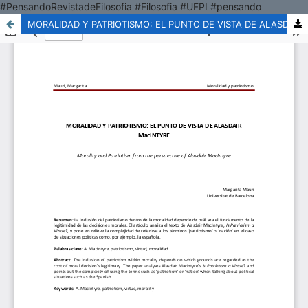
#PensandoRevistadeFilosofia #Filosofia #UFPI #pensando
MORALIDAD Y PATRIOTISMO: EL PUNTO DE VISTA DE ALASDAIR MacINTYRE