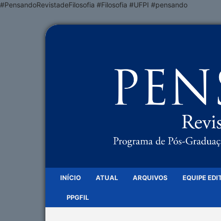
#PensandoRevistadeFilosofia #Filosofia #UFPI #pensando
INÍCIO
ATUAL
ARQUIVOS
EQUIPE EDI
PPGFIL