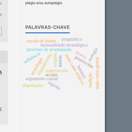
plágio e/ou autoplágio.
:
n
 7
PALAVRAS-CHAVE
pragmática
escola de baden
racionalidade tecnológica
processo de acumulação
teología
dewey
influência
disjuntivismo
religión
mais-valor relativo
proyección
dasein
mais-valor global
tecnología
herança
superstición
A
acción
tradição
argumento causal
espirito
disposições
E