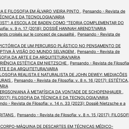
A E FILOSOFIA EM ÁLVARO VIEIRA PINTO
,
Pensando - Revista de
DA TÉCNICA E DA TECNOLOGIA/VARIA
EIST”: A ESCOLA DE BADEN COMO “TEORIA COMPLEMENTAR DO
osofia: v. 9 n. 17 (2018): DOSSIÊ HANNAH ARENDT/VARIA
rds croisés sur le concept de causalité
,
Pensando - Revista de
PICTÓRICA DE UM PERCURSO PLÁSTICO NO PENSAMENTO DE
EPTIVA À VISÃO DO MUNDO SELVAGEM
,
Pensando - Revista de
FILOSOFIA DA ARTE E DA ARQUITETURA/VARIA
ERIÊNCIA ESTÉTICA EM NIETZSCHE
,
Pensando - Revista de Filosofia
 ARTE E DA ARQUITETURA/VARIA
ILOSOFIA REALISTA E NATURALISTA DE JOHN DEWEY: MEDIAÇÕES
TURAIS
,
Pensando - Revista de Filosofia: v. 8 n. 16 (2017): ESTÉTICA,
ARIA
BERGSONIANA À METAFÍSICA DA VONTADE DE SCHOPENHAUER
,
 15 (2017): FILOSOFIA DA TÉCNICA E DA TECNOLOGIA/VARIA
do - Revista de Filosofia: v. 14 n. 33 (2023): Dossiê Nietzsche e a
RRITANS
,
Pensando - Revista de Filosofia: v. 8 n. 15 (2017): FILOSOF
 CORPO-MÁQUINA DE DESCARTES EM TÉCNICAS MÉDICO-