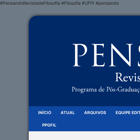
#PensandoRevistadeFilosofia #Filosofia #UFPI #pensando
INÍCIO
ATUAL
ARQUIVOS
EQUIPE EDI
PPGFIL