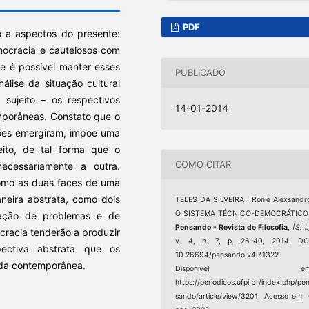
PDF
o a aspectos do presente:
mocracia e cautelosos com
se é possível manter esses
PUBLICADO
álise da situação cultural
sujeito – os respectivos
14-01-2014
mporâneas. Constato que o
ções emergiram, impõe uma
eito, de tal forma que o
COMO CITAR
cessariamente a outra.
como as duas faces de uma
eira abstrata, como dois
TELES DA SILVEIRA , Ronie Alexsandr
O SISTEMA TÉCNICO-DEMOCRÁTICO 
ficação de problemas e de
Pensando - Revista de Filosofia
,
[S. l.
cracia tenderão a produzir
v. 4, n. 7, p. 26–40, 2014. DOI
pectiva abstrata que os
10.26694/pensando.v4i7.1322.
ida contemporânea.
Disponível em
https://periodicos.ufpi.br/index.php/pe
sando/article/view/3201. Acesso em: