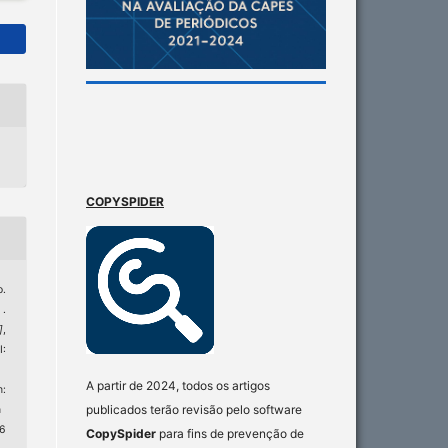
COPYSPIDER
o.
.
]
,
:
A partir de 2024, todos os artigos
:
publicados terão revisão pelo software
n
 6
CopySpider
para fins de prevenção de