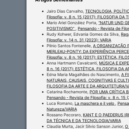
Jairo Dias Carvalho,
TECNOLOGIA, POLÍTIC
Filosofia: v. 8 n. 15 (2017): FILOSOFIA 
Mario Ariel González Porta,
“NATUR UND G
POSITIVISMO”
,
Pensando - Revista de Fil
Rudy Kohwer, Edvania Gomes da Silva,
Rega
Filosofia: v. 14 n. 31 (2023): VARIA
Plínio Santos Fontenelle,
A ORGANIZAÇÃO 
MERLEAU-PONTY: DA EXPERIÊNCIA PERC
Filosofia: v. 8 n. 16 (2017): ESTÉTICA, 
Anna Hartmann Cavalcanti,
MÚSICA E EXP
8 n. 16 (2017): ESTÉTICA, FILOSOFIA DA
Edna Maria Magalhães do Nascimento,
A F
NATURAIS, CAUSAIS, COGNITIVAS E CUL
FILOSOFIA DA ARTE E DA ARQUITETURA/V
Catarina Rochamonte,
POR UMA CRÍTICA 
Pensando - Revista de Filosofia: v. 8 n.
Luca Romano,
La maschera e il velo
,
Pensan
Natureza/VARIA
Rossano Pecoraro,
KANT E O PAEDERUS I
DA TÉCNICA E DA TECNOLOGIA/VARIA
Claudia Murta, Jacir Silvio Sanson Junior,
O