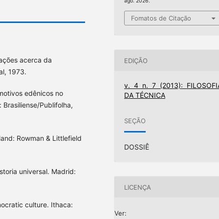
ago. 2026.
Fomatos de Citação
ações acerca da
EDIÇÃO
al, 1973.
v. 4 n. 7 (2013): FILOSOFI
otivos edênicos no
DA TÉCNICA
Brasiliense/Publifolha,
SEÇÃO
land: Rowman & Littlefield
DOSSIÊ
storia universal. Madrid:
LICENÇA
cratic culture. Ithaca:
Ver: