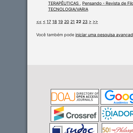
TERAPÊUTICAS
,
Pensando - Revista de Fil
TECNOLOGIA/VARIA
<<
<
17
18
19
20
21
22
23
>
>>
Você também pode
iniciar uma pesquisa avançad