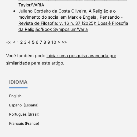
Taylor/VARIA
Juliano Cordeiro da Costa Oliveira,
A Religião e o
movimento do social em Marx e Engels
,
Pensando -
Revista de Filosofia: v. 16 n. 37 (2025): Dossiê Filosofia
da Religião/Book Symposium/Varia
<<
<
1
2
3
4
5
6
7
8
9
10
>
>>
Você também pode
iniciar uma pesquisa avançada por
similaridade
para este artigo.
IDIOMA
English
Español (España)
Português (Brasil)
Français (France)