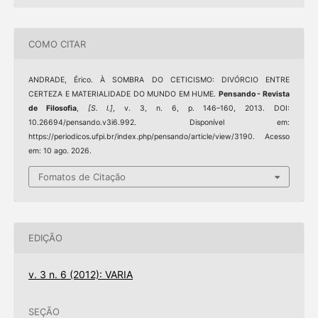
COMO CITAR
ANDRADE, Érico. À SOMBRA DO CETICISMO: DIVÓRCIO ENTRE
CERTEZA E MATERIALIDADE DO MUNDO EM HUME.
Pensando - Revista
de Filosofia
,
[S. l.]
, v. 3, n. 6, p. 146–160, 2013. DOI:
10.26694/pensando.v3i6.992. Disponível em:
https://periodicos.ufpi.br/index.php/pensando/article/view/3190. Acesso
em: 10 ago. 2026.
Fomatos de Citação
EDIÇÃO
v. 3 n. 6 (2012): VARIA
SEÇÃO