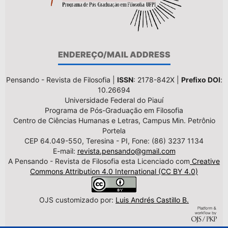
ENDEREÇO/MAIL ADDRESS
Pensando - Revista de Filosofia |
ISSN
: 2178-842X |
Prefixo DOI
:
10.26694
Universidade Federal do Piauí
Programa de Pós-Graduação em Filosofia
Centro de Ciências Humanas e Letras, Campus Min. Petrônio
Portela
CEP 64.049-550, Teresina - PI, Fone: (86) 3237 1134
E-mail:
revista.pensando@gmail.com
A Pensando - Revista de Filosofia esta Licenciado com
Creative
Commons Attribution 4.0 International (CC BY 4.0)
OJS customizado por:
Luis Andrés Castillo B.