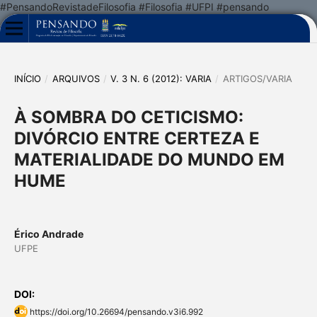
#PensandoRevistadeFilosofia #Filosofia #UFPI #pensando
INÍCIO
/
ARQUIVOS
/
V. 3 N. 6 (2012): VARIA
/
ARTIGOS/VARIA
À SOMBRA DO CETICISMO:
DIVÓRCIO ENTRE CERTEZA E
MATERIALIDADE DO MUNDO EM
HUME
Érico Andrade
UFPE
DOI:
https://doi.org/10.26694/pensando.v3i6.992