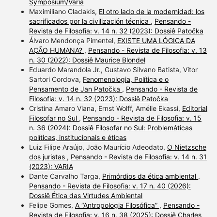
Symposium/Varia
Maximiliano Cladakis,
El otro lado de la modernidad: los
sacrificados por la civilización técnica
,
Pensando -
Revista de Filosofia: v. 14 n. 32 (2023): Dossiê Patočka
Álvaro Mendonça Pimentel,
EXISTE UMA LÓGICA DA
AÇÃO HUMANA?
,
Pensando - Revista de Filosofia: v. 13
n. 30 (2022): Dossiê Maurice Blondel
Eduardo Marandola Jr., Gustavo Silvano Batista, Vitor
Sartori Cordova,
Fenomenologia, Política e o
Pensamento de Jan Patočka
,
Pensando - Revista de
Filosofia: v. 14 n. 32 (2023): Dossiê Patočka
Cristina Amaro Viana, Ernst Wolff, Amélie Ekassi,
Editorial
Filosofar no Sul
,
Pensando - Revista de Filosofia: v. 15
n. 36 (2024): Dossiê Filosofar no Sul: Problemáticas
políticas, institucionais e éticas
Luiz Filipe Araújo, João Maurício Adeodato,
O Nietzsche
dos juristas
,
Pensando - Revista de Filosofia: v. 14 n. 31
(2023): VARIA
Dante Carvalho Targa,
Primórdios da ética ambiental
,
Pensando - Revista de Filosofia: v. 17 n. 40 (2026):
Dossiê Ética das Virtudes Ambiental
Felipe Gomes,
A “Antropologia Filosófica”
,
Pensando -
Revista de Filosofia: v. 16 n. 38 (2025): Dossiê Charles