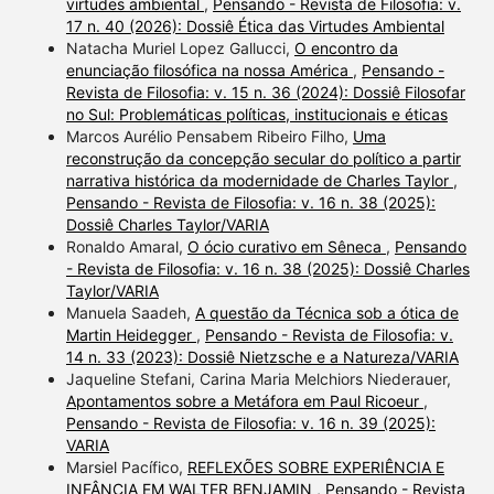
virtudes ambiental
,
Pensando - Revista de Filosofia: v.
17 n. 40 (2026): Dossiê Ética das Virtudes Ambiental
Natacha Muriel Lopez Gallucci,
O encontro da
enunciação filosófica na nossa América
,
Pensando -
Revista de Filosofia: v. 15 n. 36 (2024): Dossiê Filosofar
no Sul: Problemáticas políticas, institucionais e éticas
Marcos Aurélio Pensabem Ribeiro Filho,
Uma
reconstrução da concepção secular do político a partir
narrativa histórica da modernidade de Charles Taylor
,
Pensando - Revista de Filosofia: v. 16 n. 38 (2025):
Dossiê Charles Taylor/VARIA
Ronaldo Amaral,
O ócio curativo em Sêneca
,
Pensando
- Revista de Filosofia: v. 16 n. 38 (2025): Dossiê Charles
Taylor/VARIA
Manuela Saadeh,
A questão da Técnica sob a ótica de
Martin Heidegger
,
Pensando - Revista de Filosofia: v.
14 n. 33 (2023): Dossiê Nietzsche e a Natureza/VARIA
Jaqueline Stefani, Carina Maria Melchiors Niederauer,
Apontamentos sobre a Metáfora em Paul Ricoeur
,
Pensando - Revista de Filosofia: v. 16 n. 39 (2025):
VARIA
Marsiel Pacífico,
REFLEXÕES SOBRE EXPERIÊNCIA E
INFÂNCIA EM WALTER BENJAMIN
,
Pensando - Revista