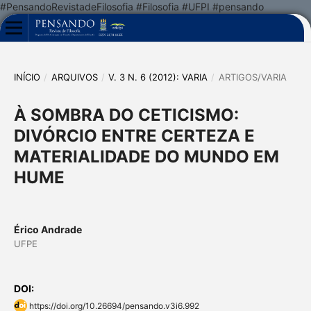
#PensandoRevistadeFilosofia #Filosofia #UFPI #pensando
INÍCIO
/
ARQUIVOS
/
V. 3 N. 6 (2012): VARIA
/
ARTIGOS/VARIA
À SOMBRA DO CETICISMO:
DIVÓRCIO ENTRE CERTEZA E
MATERIALIDADE DO MUNDO EM
HUME
Érico Andrade
UFPE
DOI:
https://doi.org/10.26694/pensando.v3i6.992