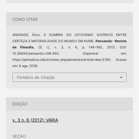
COMO CITAR
ANDRADE, Érico. À SOMBRA DO CETICISMO: DIVÓRCIO ENTRE
CERTEZA E MATERIALIDADE DO MUNDO EM HUME.
Pensando - Revista
de Filosofia
,
[S. l.]
, v. 3, n. 6, p. 146–160, 2013. DOI:
10.26694/pensando.v3i6.992. Disponível em:
https://periodicos.ufpi.br/index.php/pensando/article/view/3190. Acesso
em: 6 ago. 2026.
Fomatos de Citação
EDIÇÃO
v. 3 n. 6 (2012): VARIA
SEÇÃO