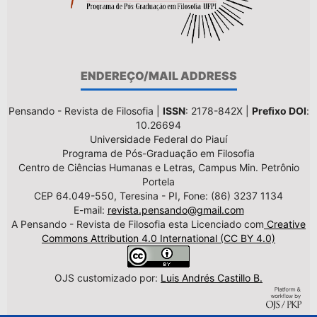
ENDEREÇO/MAIL ADDRESS
Pensando - Revista de Filosofia |
ISSN
: 2178-842X |
Prefixo DOI
:
10.26694
Universidade Federal do Piauí
Programa de Pós-Graduação em Filosofia
Centro de Ciências Humanas e Letras, Campus Min. Petrônio
Portela
CEP 64.049-550, Teresina - PI, Fone: (86) 3237 1134
E-mail:
revista.pensando@gmail.com
A Pensando - Revista de Filosofia esta Licenciado com
Creative
Commons Attribution 4.0 International (CC BY 4.0)
OJS customizado por:
Luis Andrés Castillo B.