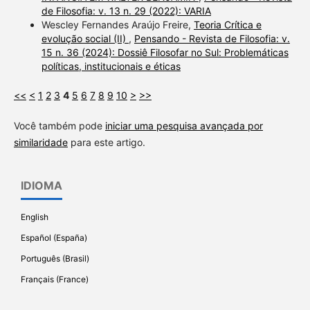
de Filosofia: v. 13 n. 29 (2022): VARIA
Wescley Fernandes Araújo Freire,
Teoria Crítica e
evolução social (II)
,
Pensando - Revista de Filosofia: v.
15 n. 36 (2024): Dossiê Filosofar no Sul: Problemáticas
políticas, institucionais e éticas
<<
<
1
2
3
4
5
6
7
8
9
10
>
>>
Você também pode
iniciar uma pesquisa avançada por
similaridade
para este artigo.
IDIOMA
English
Español (España)
Português (Brasil)
Français (France)