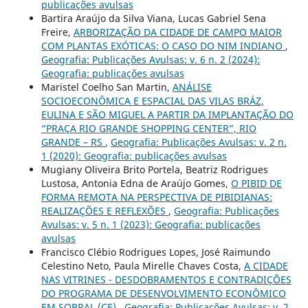
publicações avulsas
Bartira Araújo da Silva Viana, Lucas Gabriel Sena
Freire,
ARBORIZAÇÃO DA CIDADE DE CAMPO MAIOR
COM PLANTAS EXÓTICAS: O CASO DO NIM INDIANO
,
Geografia: Publicações Avulsas: v. 6 n. 2 (2024):
Geografia: publicações avulsas
Maristel Coelho San Martin,
ANÁLISE
SOCIOECONÔMICA E ESPACIAL DAS VILAS BRÁZ,
EULINA E SÃO MIGUEL A PARTIR DA IMPLANTAÇÃO DO
“PRAÇA RIO GRANDE SHOPPING CENTER”, RIO
GRANDE – RS
,
Geografia: Publicações Avulsas: v. 2 n.
1 (2020): Geografia: publicações avulsas
Mugiany Oliveira Brito Portela, Beatriz Rodrigues
Lustosa, Antonia Edna de Araújo Gomes,
O PIBID DE
FORMA REMOTA NA PERSPECTIVA DE PIBIDIANAS:
REALIZAÇÕES E REFLEXÕES
,
Geografia: Publicações
Avulsas: v. 5 n. 1 (2023): Geografia: publicações
avulsas
Francisco Clébio Rodrigues Lopes, José Raimundo
Celestino Neto, Paula Mirelle Chaves Costa,
A CIDADE
NAS VITRINES - DESDOBRAMENTOS E CONTRADIÇÕES
DO PROGRAMA DE DESENVOLVIMENTO ECONÔMICO
EM SOBRAL (CE)
,
Geografia: Publicações Avulsas: v. 2