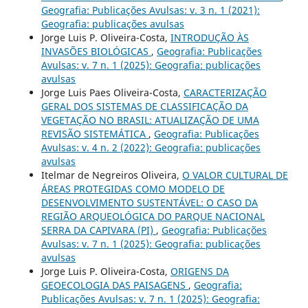
Geografia: Publicações Avulsas: v. 3 n. 1 (2021):
Geografia: publicações avulsas
Jorge Luis P. Oliveira-Costa,
INTRODUÇÃO ÀS
INVASÕES BIOLÓGICAS
,
Geografia: Publicações
Avulsas: v. 7 n. 1 (2025): Geografia: publicações
avulsas
Jorge Luis Paes Oliveira-Costa,
CARACTERIZAÇÃO
GERAL DOS SISTEMAS DE CLASSIFICAÇÃO DA
VEGETAÇÃO NO BRASIL: ATUALIZAÇÃO DE UMA
REVISÃO SISTEMÁTICA
,
Geografia: Publicações
Avulsas: v. 4 n. 2 (2022): Geografia: publicações
avulsas
Itelmar de Negreiros Oliveira,
O VALOR CULTURAL DE
ÁREAS PROTEGIDAS COMO MODELO DE
DESENVOLVIMENTO SUSTENTÁVEL: O CASO DA
REGIÃO ARQUEOLÓGICA DO PARQUE NACIONAL
SERRA DA CAPIVARA (PI)
,
Geografia: Publicações
Avulsas: v. 7 n. 1 (2025): Geografia: publicações
avulsas
Jorge Luis P. Oliveira-Costa,
ORIGENS DA
GEOECOLOGIA DAS PAISAGENS
,
Geografia:
Publicações Avulsas: v. 7 n. 1 (2025): Geografia: