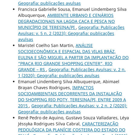
Geografia: publicações avulsas
Francisca Gabrielle Sousa, Emanuel Lindemberg Silva
Albuquerque,
AMBIENTE URBANO E CENÁRIOS
DEGRADACIONAIS NA LAGOA CAÇA E PESCA NO
MUNICÍPIO DE TERESINA/PI
,
Geografia: Publicações
Avulsas: v. 5 n. 2 (2023): Geografia: publicações
avulsas
Maristel Coelho San Martin,
ANÁLISE
SOCIOECONÔMICA E ESPACIAL DAS VILAS BRÁZ,
EULINA E SÃO MIGUEL A PARTIR DA IMPLANTAÇÃO DO
“PRAÇA RIO GRANDE SHOPPING CENTER”, RIO
GRANDE – RS
,
Geografia: Publicações Avulsas: v. 2 n.
1 (2020): Geografia: publicações avulsas
Emanuel Lindemberg Silva Albuquerque, Abimael
Brayan Chaves Rodrigues,
IMPACTOS
SOCIOAMBIENTAIS DECORRENTES DA INSTALAÇÃO
DO SHOPPING RIO POTY, TERESINA/PI, ENTRE 2009 A
2015
,
Geografia: Publicações Avulsas: v. 2 n. 2 (2020):
Geografia: publicações avulsas
Renê Pedro de Aquino, Gustavo Souza Valladares, Léya
Jéssyka Rodrigues Silva Cabral,
CARACTERIZAÇÃO
PEDOLÓGICA DA PLANÍCIE COSTEIRA DO ESTADO DO