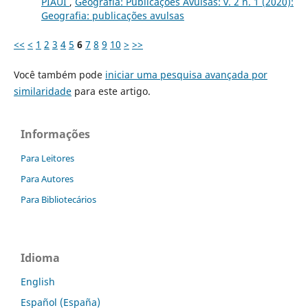
PIAUÍ
,
Geografia: Publicações Avulsas: v. 2 n. 1 (2020):
Geografia: publicações avulsas
<<
<
1
2
3
4
5
6
7
8
9
10
>
>>
Você também pode
iniciar uma pesquisa avançada por
similaridade
para este artigo.
Informações
Para Leitores
Para Autores
Para Bibliotecários
Idioma
English
Español (España)