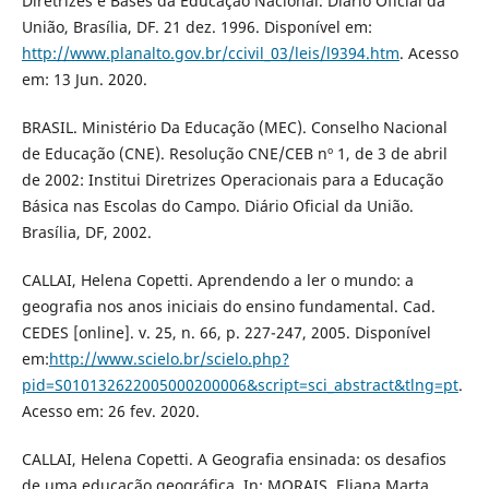
Diretrizes e Bases da Educação Nacional. Diário Oficial da
União, Brasília, DF. 21 dez. 1996. Disponível em:
http://www.planalto.gov.br/ccivil_03/leis/l9394.htm
. Acesso
em: 13 Jun. 2020.
BRASIL. Ministério Da Educação (MEC). Conselho Nacional
de Educação (CNE). Resolução CNE/CEB nº 1, de 3 de abril
de 2002: Institui Diretrizes Operacionais para a Educação
Básica nas Escolas do Campo. Diário Oficial da União.
Brasília, DF, 2002.
CALLAI, Helena Copetti. Aprendendo a ler o mundo: a
geografia nos anos iniciais do ensino fundamental. Cad.
CEDES [online]. v. 25, n. 66, p. 227-247, 2005. Disponível
em:
http://www.scielo.br/scielo.php?
pid=S010132622005000200006&script=sci_abstract&tlng=pt
.
Acesso em: 26 fev. 2020.
CALLAI, Helena Copetti. A Geografia ensinada: os desafios
de uma educação geográfica. In: MORAIS, Eliana Marta