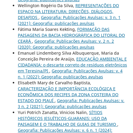
Wellington Rogério Da Silva,
REPRESENTAÇÕES DO
ESPAÇO NA LITERATURA: DIREÇÕES, DIÁLOGOS,
DESAFIOS
,
Geografia: Publicações Avulsas: v. 3 n. 1
(2021): Geografia: publicações avulsas
Fátima Maria Soares Kekting,
FORMAÇÃO DAS
PAISAGENS DA BACIA HIDROGRÁFICA DO LITORAL DO
CEARÁ
,
Geografia: Publicações Avulsas: v. 2 n. 2
(2020): Geografia: publicações avulsas
Emanuel Lindemberg Silva Albuquerque, Maria da
Conceição Pereira de Araújo,
EDUCAÇÃO AMBIENTAL E
CIDADANIA: o descarte correto de resíduos eletrônicos
em Teresina/PI
,
Geografia: Publicações Avulsas: v. 4
n. 1 (2022): Geografia: publicações avulsas
Elisabeth Mary de Carvalho Baptista,
CARACTERIZAÇÃO E IMPORTÂNCIA ECOLÓGICA E
ECONÔMICA DOS RECIFES DA ZONA COSTEIRA DO
ESTADO DO PIAUÍ
,
Geografia: Publicações Avulsas: v.
3 n. 2 (2021): Geografia: publicações avulsas
Yuri Potrich Zanatta, Vinicios Nalin,
SÍTIOS
HISTÓRICOS JESUÍTICOS-GUARANIS: USO DA
PAISAGEM E O TRABALHO DE GUIAS DE TURISMO
,
Geografia: Publicações Avulsas: v. 6 n. 1 (2024):