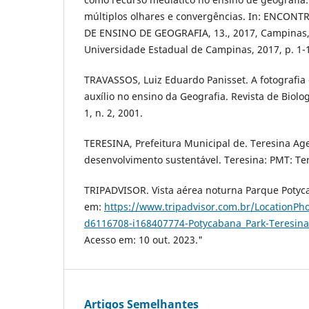
múltiplos olhares e convergências. In: ENCO
DE ENSINO DE GEOGRAFIA, 13., 2017, Campinas, A
Universidade Estadual de Campinas, 2017, p. 1-
TRAVASSOS, Luiz Eduardo Panisset. A fotografi
auxílio no ensino da Geografia. Revista de Biolog
1, n. 2, 2001.
TERESINA, Prefeitura Municipal de. Teresina Ag
desenvolvimento sustentável. Teresina: PMT: Ter
TRIPADVISOR. Vista aérea noturna Parque Potyca
em:
https://www.tripadvisor.com.br/LocationPh
d6116708-i168407774-Potycabana_Park-Teresina_
Acesso em: 10 out. 2023."
Artigos Semelhantes