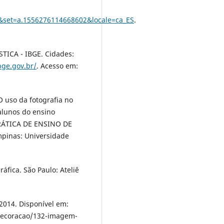
set=a.1556276114668602&locale=ca_ES
.
ICA - IBGE. Cidades:
bge.gov.br/
. Acesso em:
O uso da fotografia no
alunos do ensino
RÁTICA DE ENSINO DE
mpinas: Universidade
áfica. São Paulo: Ateliê
014. Disponível em:
decoracao/132-imagem-