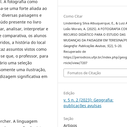
. A fotografia como
na-se uma forte aliada ao
r diversas paisagens e
Como Citar
eúdo presente no livro
Lindemberg Silva Albuquerque, E., & Luiz 
r, analisar, interpretar e
Leão Morais, A. (2025). A FOTOGRAFIA C
RECURSO DIDÁTICO PARA O ESTUDO DAS
e comparativa, os alunos
MUDANÇAS DA PAISAGEM EM TERESINA/PI
dos, a história do local
Geografia: Publicações Avulsas
,
5
(2), 5–20.
az assuntos vistos como
Recuperado de
se que, o professor, para
https://periodicos.ufpi.br/index.php/geog
sário uma seleção
rticle/view/7207
 somente uma ilustração,
Fomatos de Citação
dizagem significativa em
Edição
v. 5 n. 2 (2023): Geografia:
publicações avulsas
Seção
ercher. A linguagem
Artigos