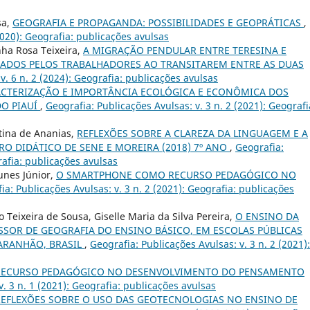
sa,
GEOGRAFIA E PROPAGANDA: POSSIBILIDADES E GEOPRÁTICAS
,
2020): Geografia: publicações avulsas
nha Rosa Teixeira,
A MIGRAÇÃO PENDULAR ENTRE TERESINA E
TADOS PELOS TRABALHADORES AO TRANSITAREM ENTRE AS DUAS
v. 6 n. 2 (2024): Geografia: publicações avulsas
CTERIZAÇÃO E IMPORTÂNCIA ECOLÓGICA E ECONÔMICA DOS
DO PIAUÍ
,
Geografia: Publicações Avulsas: v. 3 n. 2 (2021): Geografi
tina de Ananias,
REFLEXÕES SOBRE A CLAREZA DA LINGUAGEM E A
 DIDÁTICO DE SENE E MOREIRA (2018) 7º ANO
,
Geografia:
rafia: publicações avulsas
Nunes Júnior,
O SMARTPHONE COMO RECURSO PEDAGÓGICO NO
ia: Publicações Avulsas: v. 3 n. 2 (2021): Geografia: publicações
Teixeira de Sousa, Giselle Maria da Silva Pereira,
O ENSINO DA
SSOR DE GEOGRAFIA DO ENSINO BÁSICO, EM ESCOLAS PÚBLICAS
MARANHÃO, BRASIL
,
Geografia: Publicações Avulsas: v. 3 n. 2 (2021):
RECURSO PEDAGÓGICO NO DESENVOLVIMENTO DO PENSAMENTO
v. 3 n. 1 (2021): Geografia: publicações avulsas
REFLEXÕES SOBRE O USO DAS GEOTECNOLOGIAS NO ENSINO DE