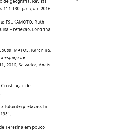
o de geografia. Revista
. 114-130, jan./jun. 2016.
inha; TSUKAMOTO, Ruth
uisa – reflexão. Londrina:
Sousa; MATOS, Karenina.
io espaço de
1, 2016, Salvador, Anais
e Construção de
.
 fotointerpretação. In:
 1981.
 de Teresina em pouco