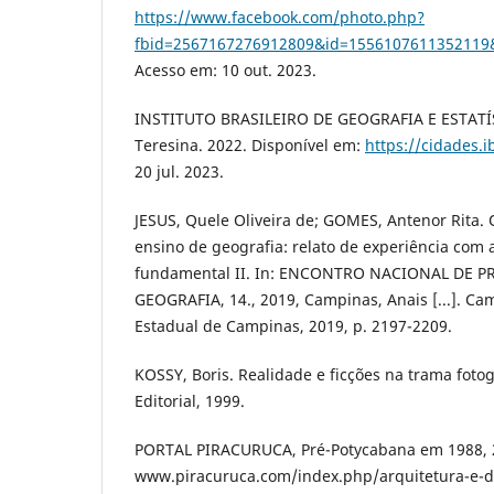
https://www.facebook.com/photo.php?
fbid=2567167276912809&id=1556107611352119&
Acesso em: 10 out. 2023.
INSTITUTO BRASILEIRO DE GEOGRAFIA E ESTATÍST
Teresina. 2022. Disponível em:
https://cidades.i
20 jul. 2023.
JESUS, Quele Oliveira de; GOMES, Antenor Rita. 
ensino de geografia: relato de experiência com 
fundamental II. In: ENCONTRO NACIONAL DE P
GEOGRAFIA, 14., 2019, Campinas, Anais [...]. Ca
Estadual de Campinas, 2019, p. 2197-2209.
KOSSY, Boris. Realidade e ficções na trama fotogr
Editorial, 1999.
PORTAL PIRACURUCA, Pré-Potycabana em 1988, 2
www.piracuruca.com/index.php/arquitetura-e-