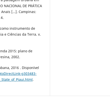
NTRO NACIONAL DE PRÁTICA
nais [...]. Campinas:
14.
a como instrumento de
ia e Ciências da Terra. v.
enda 2015: plano de
esina, 2002.
bana, 2016 . Disponível
otoDirectLink-g303483-
State_of_Piaui.html
.