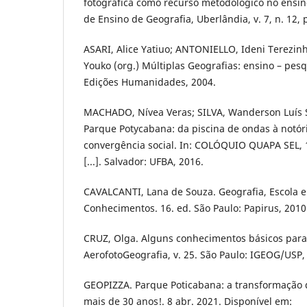
fotográfica como recurso metodológico no ensin
de Ensino de Geografia, Uberlândia, v. 7, n. 12, p
ASARI, Alice Yatiuo; ANTONIELLO, Ideni Terez
Youko (org.) Múltiplas Geografias: ensino – pesq
Edições Humanidades, 2004.
MACHADO, Nívea Veras; SILVA, Wanderson Luís 
Parque Potycabana: da piscina de ondas à notór
convergência social. In: COLÓQUIO QUAPA SEL, 1
[...]. Salvador: UFBA, 2016.
CAVALCANTI, Lana de Souza. Geografia, Escola 
Conhecimentos. 16. ed. São Paulo: Papirus, 2010
CRUZ, Olga. Alguns conhecimentos básicos para a
AerofotoGeografia, v. 25. São Paulo: IGEOG/USP,
GEOPIZZA. Parque Poticabana: a transformação
mais de 30 anos!. 8 abr. 2021. Disponível em: