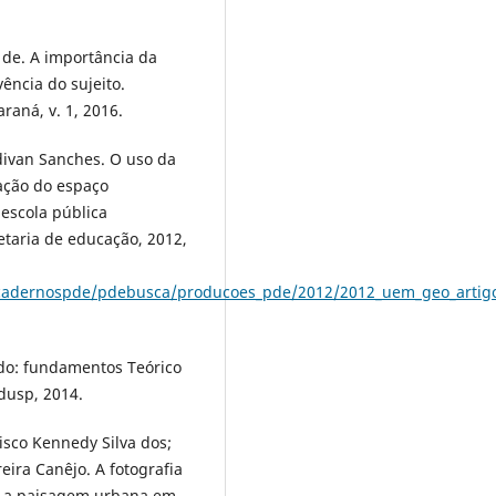
de. A importância da
ência do sujeito.
raná, v. 1, 2016.
ivan Sanches. O uso da
mação do espaço
 escola pública
taria de educação, 2012,
s/cadernospde/pdebusca/producoes_pde/2012/2012_uem_geo_artigo
do: fundamentos Teórico
Edusp, 2014.
isco Kennedy Silva dos;
ira Canêjo. A fotografia
: a paisagem urbana em