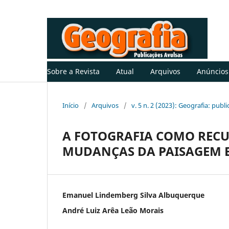
Sobre a Revista
Atual
Arquivos
Anúncios
Início
/
Arquivos
/
v. 5 n. 2 (2023): Geografia: publ
A FOTOGRAFIA COMO RECU
MUDANÇAS DA PAISAGEM E
Emanuel Lindemberg Silva Albuquerque
André Luiz Arêa Leão Morais