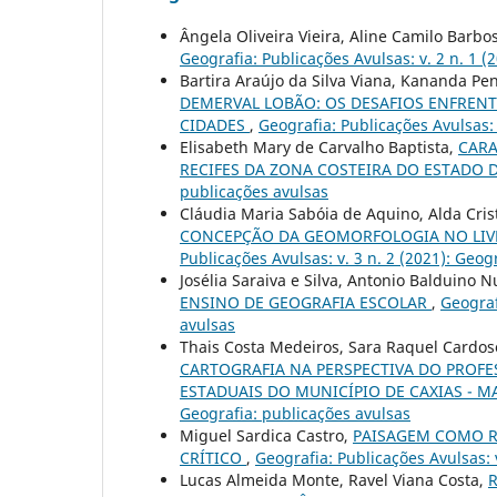
Ângela Oliveira Vieira, Aline Camilo Barbo
Geografia: Publicações Avulsas: v. 2 n. 1 (
Bartira Araújo da Silva Viana, Kananda Pe
DEMERVAL LOBÃO: OS DESAFIOS ENFREN
CIDADES
,
Geografia: Publicações Avulsas: 
Elisabeth Mary de Carvalho Baptista,
CARA
RECIFES DA ZONA COSTEIRA DO ESTADO 
publicações avulsas
Cláudia Maria Sabóia de Aquino, Alda Cris
CONCEPÇÃO DA GEOMORFOLOGIA NO LIVRO
Publicações Avulsas: v. 3 n. 2 (2021): Geog
Josélia Saraiva e Silva, Antonio Balduino 
ENSINO DE GEOGRAFIA ESCOLAR
,
Geograf
avulsas
Thais Costa Medeiros, Sara Raquel Cardoso 
CARTOGRAFIA NA PERSPECTIVA DO PROFE
ESTADUAIS DO MUNICÍPIO DE CAXIAS - 
Geografia: publicações avulsas
Miguel Sardica Castro,
PAISAGEM COMO 
CRÍTICO
,
Geografia: Publicações Avulsas: 
Lucas Almeida Monte, Ravel Viana Costa,