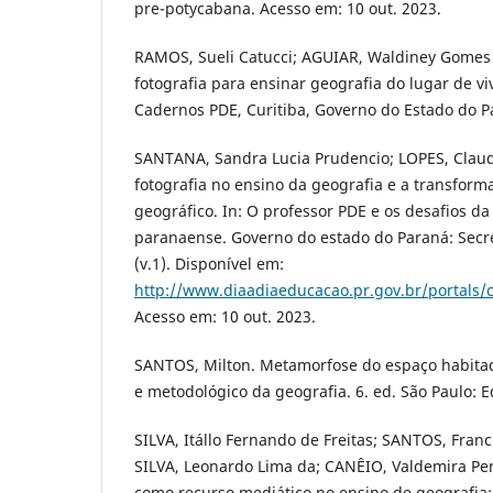
pre-potycabana. Acesso em: 10 out. 2023.
RAMOS, Sueli Catucci; AGUIAR, Waldiney Gomes 
fotografia para ensinar geografia do lugar de viv
Cadernos PDE, Curitiba, Governo do Estado do Pa
SANTANA, Sandra Lucia Prudencio; LOPES, Claud
fotografia no ensino da geografia e a transfor
geográfico. In: O professor PDE e os desafios da
paranaense. Governo do estado do Paraná: Secre
(v.1). Disponível em:
http://www.diaadiaeducacao.pr.gov.br/portal
Acesso em: 10 out. 2023.
SANTOS, Milton. Metamorfose do espaço habita
e metodológico da geografia. 6. ed. São Paulo: 
SILVA, Itállo Fernando de Freitas; SANTOS, Franc
SILVA, Leonardo Lima da; CANÊIO, Valdemira Pere
como recurso mediático no ensino de geografia