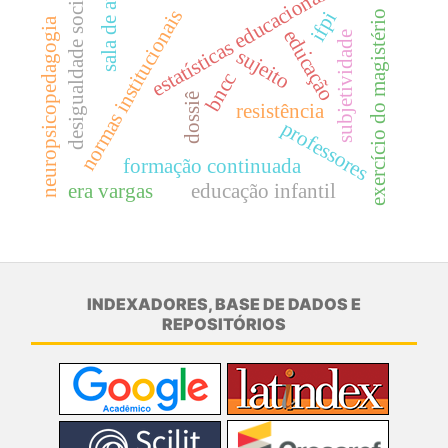
sala de aula
estatísticas educacionais
desigualdade social
normas institucionais
ifpi
exercício do magistério
neuropsicopedagogia
educação
subjetividade
.
sujeito
bncc
dossiê
resistência
professores
formação continuada
era vargas
educação infantil
INDEXADORES, BASE DE DADOS E
REPOSITÓRIOS