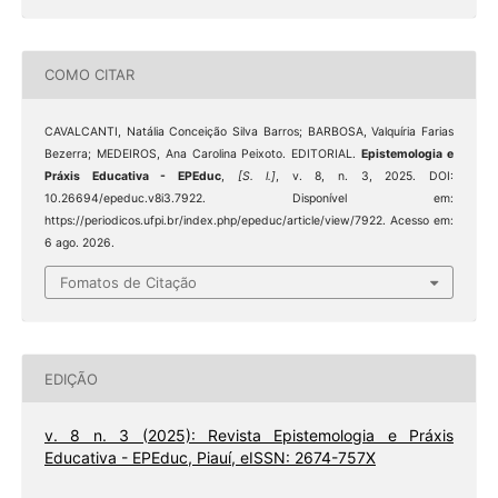
COMO CITAR
CAVALCANTI, Natália Conceição Silva Barros; BARBOSA, Valquíria Farias
Bezerra; MEDEIROS, Ana Carolina Peixoto. EDITORIAL.
Epistemologia e
Práxis Educativa - EPEduc
,
[S. l.]
, v. 8, n. 3, 2025. DOI:
10.26694/epeduc.v8i3.7922. Disponível em:
https://periodicos.ufpi.br/index.php/epeduc/article/view/7922. Acesso em:
6 ago. 2026.
Fomatos de Citação
EDIÇÃO
v. 8 n. 3 (2025): Revista Epistemologia e Práxis
Educativa - EPEduc, Piauí, eISSN: 2674-757X