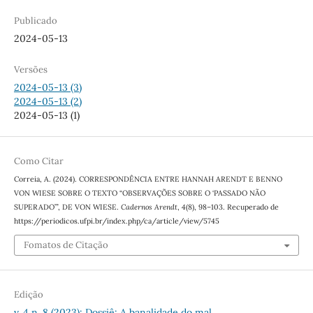
Publicado
2024-05-13
Versões
2024-05-13 (3)
2024-05-13 (2)
2024-05-13 (1)
Como Citar
Correia, A. (2024). CORRESPONDÊNCIA ENTRE HANNAH ARENDT E BENNO
VON WIESE SOBRE O TEXTO “OBSERVAÇÕES SOBRE O ‘PASSADO NÃO
SUPERADO’”, DE VON WIESE.
Cadernos Arendt
,
4
(8), 98–103. Recuperado de
https://periodicos.ufpi.br/index.php/ca/article/view/5745
Fomatos de Citação
Edição
v. 4 n. 8 (2023): Dossiê: A banalidade do mal