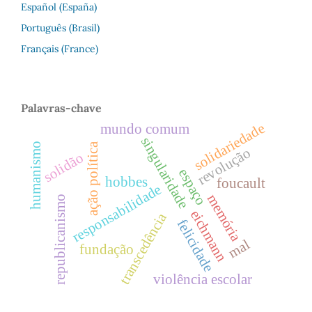
Español (España)
Português (Brasil)
Français (France)
Palavras-chave
solidariedade
mundo comum
singularidade
humanismo
ação política
revolução
solidão
espaço
hobbes
foucault
responsabilidade
memória
republicanismo
eichmann
transcedência
felicidade
mal
fundação
violência escolar