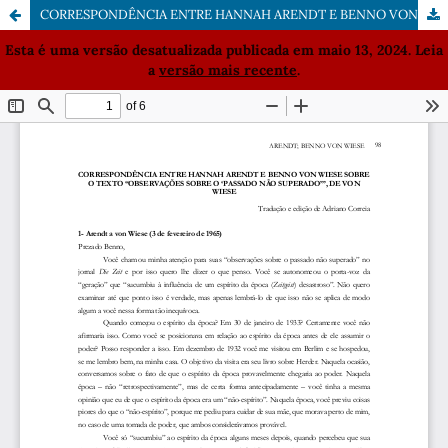
CORRESPONDÊNCIA ENTRE HANNAH ARENDT E BENNO VON WIESE SOBRE O TEXTO “OBSERVAÇÕES SOBRE O ‘PASSADO NÃO SUPERADO’”, DE VON WIESE
Esta é uma versão desatualizada publicada em maio 13, 2024. Leia
a
versão mais recente
.