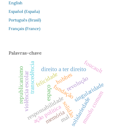
English
Español (España)
Português (Brasil)
Français (France)
Palavras-chave
foucault
transcedência
direito a ter direito
republicanismo
felicidade
violência escolar
hobbes
revolução
singularidade
fundação
espaço
mundo comum
responsabilidade
solidariedade
solidão
ação política
memória
mal