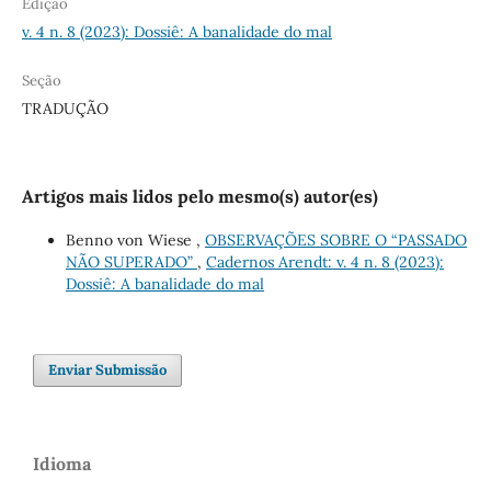
Edição
v. 4 n. 8 (2023): Dossiê: A banalidade do mal
Seção
TRADUÇÃO
Artigos mais lidos pelo mesmo(s) autor(es)
Benno von Wiese ,
OBSERVAÇÕES SOBRE O “PASSADO
NÃO SUPERADO”
,
Cadernos Arendt: v. 4 n. 8 (2023):
Dossiê: A banalidade do mal
Enviar Submissão
Idioma