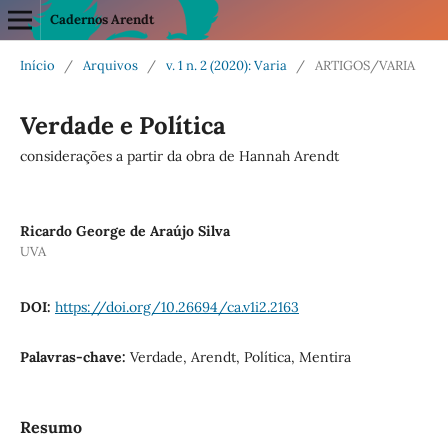
Cadernos Arendt
Início
/
Arquivos
/
v. 1 n. 2 (2020): Varia
/
ARTIGOS/VARIA
Verdade e Política
considerações a partir da obra de Hannah Arendt
Ricardo George de Araújo Silva
UVA
DOI:
https://doi.org/10.26694/ca.v1i2.2163
Palavras-chave:
Verdade, Arendt, Política, Mentira
Resumo