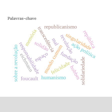
Palavras-chave
republicanismo
transcedência
memória
república
singularidade
revolução
mal
solidão
responsabilidade
ação política
mundo comum
sobre a revolução
fundação
espaço
eichmann
solidariedade
felicidade
hobbes
humanismo
foucault