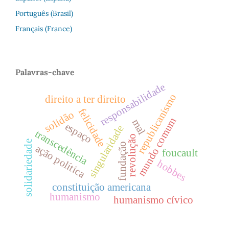
Português (Brasil)
Français (France)
Palavras-chave
responsabilidade
republicanismo
direito a ter direito
felicidade
solidão
mundo comum
mal
espaço
singularidade
transcedência
revolução
solidariedade
fundação
ação política
foucault
hobbes
constituição americana
humanismo
humanismo cívico