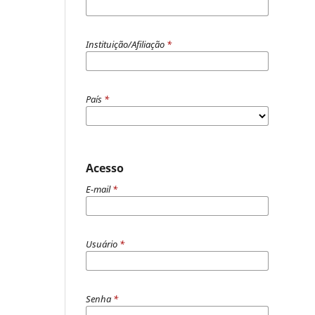
Instituição/Afiliação
*
País
*
Acesso
E-mail
*
Usuário
*
Senha
*