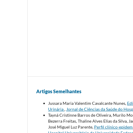
Artigos Semelhantes
Jussara Maria Valentim Cavalcante Nunes,
Edi
Urinária
,
Jornal de Ciências da Saúde do Hospi
Tayná Cristinne Barros de Oliveira, Murilo M
Bezerra Freitas, Thaline Alves Elias da Silva, 
José Miguel Luz Parente,
Perfil clínico-epide
Hospital Universitário da Universidade Federa