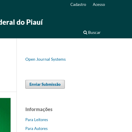
Cadastro
Acesso
deral do Piauí
Buscar
Open Journal Systems
Enviar Submissão
Informações
Para Leitores
Para Autores