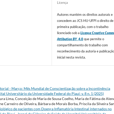
Licença
Autores mantém os direitos autorais e
concedem ao JCS HU-UFPI o direito de
primeira publicação, com o trabalho
licenciado sob a
Licença Creative Comm
Attibution BY
4.0
que permite o
compartilhamento do trabalho com
reconhecimento da autoria e publicaçã
inicial nesta revista.
torial - Março: Mês Mundial de Conscientização sobre a Incontinência
tal Universitário da Universidade Federal do Piauí: v. 8 n. 1 (2025)
oura Lima, Conceição de Maria de Sousa Coelho, Maria de Fátima de Alen
Jane Carneiro de Oliveira, Bárbara de Morais Borba, Priscila da Silveira Sa
miológico de pacientes com Doença Inflamatória Intestinal internados no
l do Piauí
,
Jornal de Ciências da Saúde do Hospital Universitário da