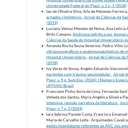
Universidade Federal do Piauí: v. 1 n. 1 (2018)
Ian de Oliveira Silva, Aila de Menezes Ferreira
achados citológicos
,
Jornal de Ciências da Saú
(2019)
Luciano Veloso Mendes de Neiva, Ana Leticia 
Brito Campos,
Síndrome nefrítica por glomeru
Ciências da Saúde do Hospital Universitário da
Amanda Rocha Sousa Severino, Pedro Vitor L
ultrassonográficos e anatomopatológicos de 
Hospital Universitário
,
Jornal de Ciências da 
(2018)
Ivy Veras de Sousa, Angelo Eduardo Vasconce
pacientes com trauma raquimedular
,
Jornal d
Piauí: v. 9 n. Supl.Esp. (2026): I Número Espe
UFPI/HU Brasil
Franciane Pinho Soria de Lima, Fernanda Sant
Velleda dos Santos, Maria Angélica Silveira Pa
intensiva: revisão narrativa da literatura
,
Jorn
Piauí: v. 7 n. 3 (2024)
Iara Sabrina Parede Costa, Francisco Emanuel 
Maria de Carvalho Leite , Arquimedes Cavalca
gastos hospitalares referentes ao AVC nos ano