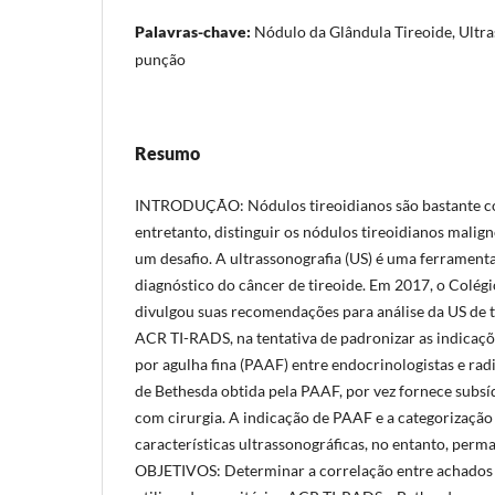
Palavras-chave:
Nódulo da Glândula Tireoide, Ultra
punção
Resumo
INTRODUÇÃO: Nódulos tireoidianos são bastante c
entretanto, distinguir os nódulos tireoidianos malig
um desafio. A ultrassonografia (US) é uma ferramen
diagnóstico do câncer de tireoide. Em 2017, o Colég
divulgou suas recomendações para análise da US de t
ACR TI-RADS, na tentativa de padronizar as indicaçõ
por agulha fina (PAAF) entre endocrinologistas e radi
de Bethesda obtida pela PAAF, por vez fornece subs
com cirurgia. A indicação de PAAF e a categorizaçã
características ultrassonográficas, no entanto, per
OBJETIVOS: Determinar a correlação entre achados 