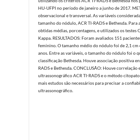
utilizando os critérios ACR TI-RADS e Bethesda no
HU-UFPI no período de janeiro a junho de 2017. 
observacional e transversal. As variáveis considerada
tamanho do nódulo, ACR TI-RADS e Bethesda. Para a
obtidas médias, porcentagens, e utilizados os testes
Kappa. RESULTADOS: Foram avaliados 151 pacientes
feminino. O tamanho médio do nódulo foi de 2,1 cm e
anos. Entre as variáveis, o tamanho do nódulo foi o 
classificação Bethesda. Houve associação positiva e
RADS e Bethesda. CONCLUSÃO: Houve correlação e
ultrassonográfico ACR TI-RADS e o método citopato
mais estudos são necessários para precisar a confia
ultrassonográfico.