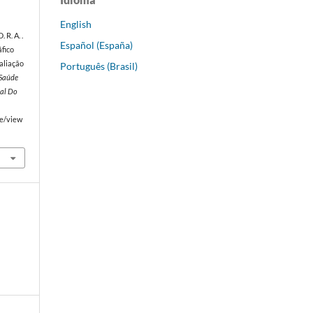
English
. R. A. .
Español (España)
áfico
aliação
Português (Brasil)
 Saúde
ral Do
le/view