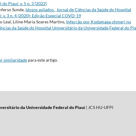
do Piauí: v. 5 n. 3 (2022)
nferso Sunde,
Idosos asilados
,
Jornal de Ciências da Saúde do Hospital
: v. 3 n. 4 (2020): Edição Especial COVD-19
o Leal, Liline Maria Soares Martins,
Infecção por Kodamaea ohmeri no
ências da Saúde do Hospital Universitário da Universidade Federal do Pia
r similaridade
para este artigo.
versitário da Universidade Federal do Piauí
| JCS HU-UFPI