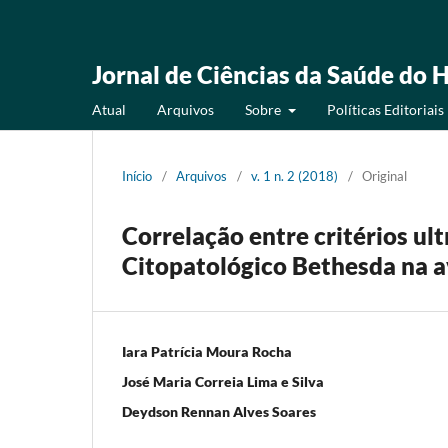
Jornal de Ciências da Saúde do H
Atual
Arquivos
Sobre
Políticas Editoriais
Início
/
Arquivos
/
v. 1 n. 2 (2018)
/
Original
Correlação entre critérios u
Citopatológico Bethesda na a
Iara Patrícia Moura Rocha
José Maria Correia Lima e Silva
Deydson Rennan Alves Soares