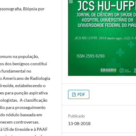
ssonografia, Biópsia por
omuns na população,
nos dos benignos constitui
ta fundamental no
io Americano de Radiologia
ireoide, estabelecendo o
es para punção aspirativa
PDF
ologistas. A classificação
ídio para prosseguimento
o do nódulo baseada em
Publicado
manecem controversas.
13-08-2018
à US de tireoide e à PAAF