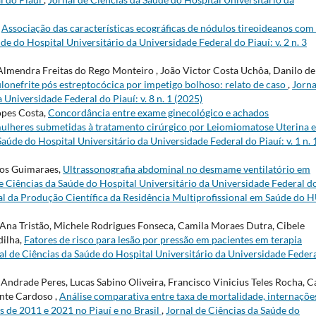
,
Associação das características ecográficas de nódulos tireoideanos com
de do Hospital Universitário da Universidade Federal do Piauí: v. 2 n. 3
Almendra Freitas do Rego Monteiro , João Victor Costa Uchôa, Danilo de
lonefrite pós estreptocócica por impetigo bolhoso: relato de caso
,
Jorna
 Universidade Federal do Piauí: v. 8 n. 1 (2025)
opes Costa,
Concordância entre exame ginecológico e achados
mulheres submetidas à tratamento cirúrgico por Leiomiomatose Uterina 
Saúde do Hospital Universitário da Universidade Federal do Piauí: v. 1 n. 
los Guimaraes,
Ultrassonografia abdominal no desmame ventilatório em
e Ciências da Saúde do Hospital Universitário da Universidade Federal d
cial da Produção Científica da Residência Multiprofissional em Saúde do 
'Ana Tristão, Michele Rodrigues Fonseca, Camila Moraes Dutra, Cibele
dilha,
Fatores de risco para lesão por pressão em pacientes em terapia
al de Ciências da Saúde do Hospital Universitário da Universidade Feder
Andrade Peres, Lucas Sabino Oliveira, Francisco Vinicius Teles Rocha, C
nte Cardoso ,
Análise comparativa entre taxa de mortalidade, internaçõe
s de 2011 e 2021 no Piauí e no Brasil
,
Jornal de Ciências da Saúde do