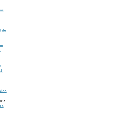
 os
l de
em
1
o
HU-
al do
arla
s e