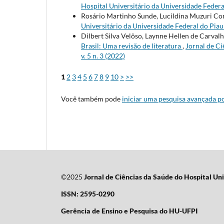
Hospital Universitário da Universidade Federal 
Rosário Martinho Sunde, Lucildina Muzuri Co
Universitário da Universidade Federal do Piauí
Dilbert Silva Velôso, Laynne Hellen de Carvalh
Brasil: Uma revisão de literatura
,
Jornal de Ci
v. 5 n. 3 (2022)
1
2
3
4
5
6
7
8
9
10
>
>>
Você também pode
iniciar uma pesquisa avançada po
©2025
Jornal de Ciências da Saúde do Hospital Uni
ISSN: 2595-0290
Gerência de Ensino e Pesquisa do HU-UFPI