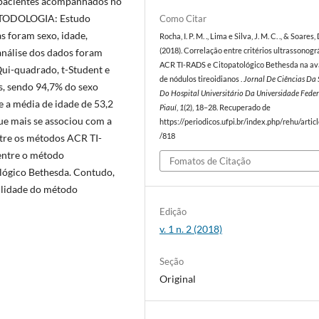
s pacientes acompanhados no
METODOLOGIA: Estudo
Como Citar
s foram sexo, idade,
Rocha, I. P. M. ., Lima e Silva, J. M. C. ., & Soares, D
(2018). Correlação entre critérios ultrassonogr
nálise dos dados foram
ACR TI-RADS e Citopatológico Bethesda na av
 Qui-quadrado, t-Student e
de nódulos tireoidianos .
Jornal De Ciências Da
, sendo 94,7% do sexo
Do Hospital Universitário Da Universidade Fede
 a média de idade de 53,2
Piauí
,
1
(2), 18–28. Recuperado de
que mais se associou com a
https://periodicos.ufpi.br/index.php/rehu/artic
/818
ntre os métodos ACR TI-
ntre o método
Fomatos de Citação
lógico Bethesda. Contudo,
bilidade do método
Edição
v. 1 n. 2 (2018)
Seção
Original