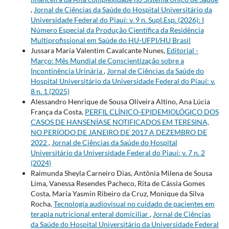
,
Jornal de Ciências da Saúde do Hospital Universitário da
Universidade Federal do Piauí: v. 9 n. Supl.Esp. (2026): I
Número Especial da Produção Científica da Residência
Multiprofissional em Saúde do HU-UFPI/HU Brasil
Jussara Maria Valentim Cavalcante Nunes,
Editorial -
Março: Mês Mundial de Conscientização sobre a
Incontinência Urinária
,
Jornal de Ciências da Saúde do
Hospital Universitário da Universidade Federal do Piauí: v.
8 n. 1 (2025)
Alessandro Henrique de Sousa Oliveira Altino, Ana Lúcia
França da Costa,
PERFIL CLÍNICO-EPIDEMIOLÓGICO DOS
CASOS DE HANSENÍASE NOTIFICADOS EM TERESINA,
NO PERÍODO DE JANEIRO DE 2017 A DEZEMBRO DE
2022
,
Jornal de Ciências da Saúde do Hospital
Universitário da Universidade Federal do Piauí: v. 7 n. 2
(2024)
Raimunda Sheyla Carneiro Dias, Antônia Milena de Sousa
Lima, Vanessa Resendes Pacheco, Rita de Cássia Gomes
Costa, Maria Yasmin Ribeiro da Cruz, Monique da Silva
Rocha,
Tecnologia audiovisual no cuidado de pacientes em
terapia nutricional enteral domiciliar
,
Jornal de Ciências
da Saúde do Hospital Universitário da Universidade Federal