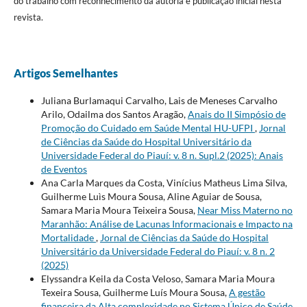
do trabalho com reconhecimento da autoria e publicação inicial nesta
revista.
Artigos Semelhantes
Juliana Burlamaqui Carvalho, Lais de Meneses Carvalho
Arilo, Odailma dos Santos Aragão,
Anais do II Simpósio de
Promoção do Cuidado em Saúde Mental HU-UFPI
,
Jornal
de Ciências da Saúde do Hospital Universitário da
Universidade Federal do Piauí: v. 8 n. Supl.2 (2025): Anais
de Eventos
Ana Carla Marques da Costa, Vinícius Matheus Lima Silva,
Guilherme Luìs Moura Sousa, Aline Aguiar de Sousa,
Samara Maria Moura Teixeira Sousa,
Near Miss Materno no
Maranhão: Análise de Lacunas Informacionais e Impacto na
Mortalidade
,
Jornal de Ciências da Saúde do Hospital
Universitário da Universidade Federal do Piauí: v. 8 n. 2
(2025)
Elyssandra Keila da Costa Veloso, Samara Maria Moura
Texeira Sousa, Guilherme Luís Moura Sousa,
A gestão
financeira da Alta complexidade no Sistema Único de Saúde