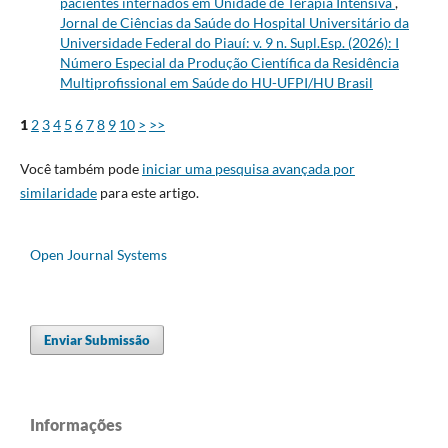
pacientes internados em Unidade de Terapia Intensiva
,
Jornal de Ciências da Saúde do Hospital Universitário da
Universidade Federal do Piauí: v. 9 n. Supl.Esp. (2026): I
Número Especial da Produção Científica da Residência
Multiprofissional em Saúde do HU-UFPI/HU Brasil
1
2
3
4
5
6
7
8
9
10
>
>>
Você também pode
iniciar uma pesquisa avançada por
similaridade
para este artigo.
Open Journal Systems
Enviar Submissão
Informações