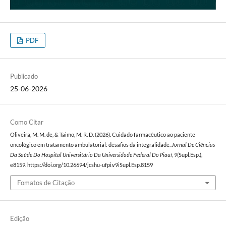
PDF
Publicado
25-06-2026
Como Citar
Oliveira, M. M. de, & Taimo, M. R. D. (2026). Cuidado farmacêutico ao paciente
oncológico em tratamento ambulatorial: desafios da integralidade.
Jornal De Ciências
Da Saúde Do Hospital Universitário Da Universidade Federal Do Piauí
,
9
(Supl.Esp.),
e8159. https://doi.org/10.26694/jcshu-ufpi.v9iSupl.Esp.8159
Fomatos de Citação
Edição