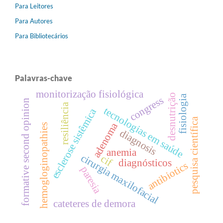
Para Leitores
Para Autores
Para Bibliotecários
Palavras-chave
monitorização fisiológica
desnutrição
fisiologia
congress
formative second opinion
resiliência
tecnologias em saúde
esclerose sistêmica
pesquisa científica
adenoma
hemogloginopathies
diagnosis
anemia
cirurgia maxilofacial
cif
diagnósticos
antibiotics
paresia
cateteres de demora