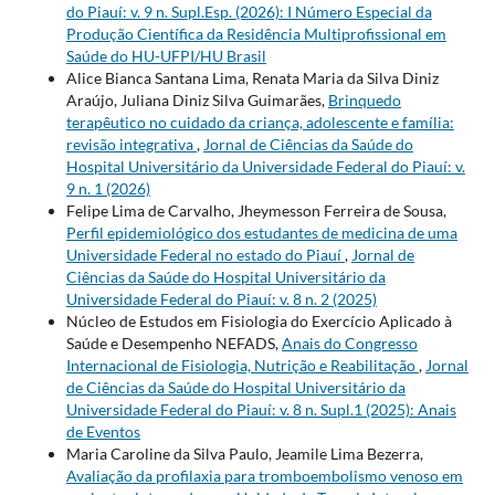
do Piauí: v. 9 n. Supl.Esp. (2026): I Número Especial da
Produção Científica da Residência Multiprofissional em
Saúde do HU-UFPI/HU Brasil
Alice Bianca Santana Lima, Renata Maria da Silva Diniz
Araújo, Juliana Diniz Silva Guimarães,
Brinquedo
terapêutico no cuidado da criança, adolescente e família:
revisão integrativa
,
Jornal de Ciências da Saúde do
Hospital Universitário da Universidade Federal do Piauí: v.
9 n. 1 (2026)
Felipe Lima de Carvalho, Jheymesson Ferreira de Sousa,
Perfil epidemiológico dos estudantes de medicina de uma
Universidade Federal no estado do Piauí
,
Jornal de
Ciências da Saúde do Hospital Universitário da
Universidade Federal do Piauí: v. 8 n. 2 (2025)
Núcleo de Estudos em Fisiologia do Exercício Aplicado à
Saúde e Desempenho NEFADS,
Anais do Congresso
Internacional de Fisiologia, Nutrição e Reabilitação
,
Jornal
de Ciências da Saúde do Hospital Universitário da
Universidade Federal do Piauí: v. 8 n. Supl.1 (2025): Anais
de Eventos
Maria Caroline da Silva Paulo, Jeamile Lima Bezerra,
Avaliação da profilaxia para tromboembolismo venoso em