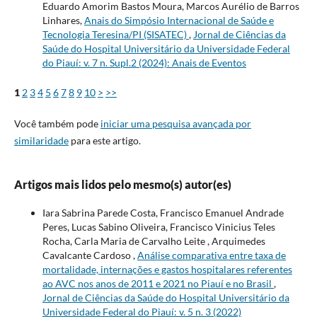
Eduardo Amorim Bastos Moura, Marcos Aurélio de Barros
Linhares,
Anais do Simpósio Internacional de Saúde e
Tecnologia Teresina/PI (SISATEC)
,
Jornal de Ciências da
Saúde do Hospital Universitário da Universidade Federal
do Piauí: v. 7 n. Supl.2 (2024): Anais de Eventos
1
2
3
4
5
6
7
8
9
10
>
>>
Você também pode
iniciar uma pesquisa avançada por
similaridade
para este artigo.
Artigos mais lidos pelo mesmo(s) autor(es)
Iara Sabrina Parede Costa, Francisco Emanuel Andrade
Peres, Lucas Sabino Oliveira, Francisco Vinicius Teles
Rocha, Carla Maria de Carvalho Leite , Arquimedes
Cavalcante Cardoso ,
Análise comparativa entre taxa de
mortalidade, internações e gastos hospitalares referentes
ao AVC nos anos de 2011 e 2021 no Piauí e no Brasil
,
Jornal de Ciências da Saúde do Hospital Universitário da
Universidade Federal do Piauí: v. 5 n. 3 (2022)