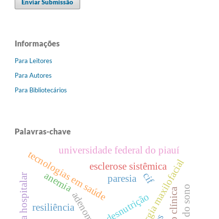
Enviar Submissão
Informações
Para Leitores
Para Autores
Para Bibliotecários
Palavras-chave
universidade federal do piauí
tecnologias em saúde
cirurgia maxilofacial
esclerose sistêmica
anemia
cif
assistência hospitalar
paresia
nutrição clínica
adenoma
desnutrição
resiliência