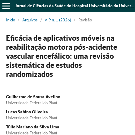
Jornal de Ciências da Saúde do Hospital Universitário da Universidade Federal do Piauí
Início
/
Arquivos
/
v. 9 n. 1 (2026)
/
Revisão
Eficácia de aplicativos móveis na
reabilitação motora pós-acidente
vascular encefálico: uma revisão
sistemática de estudos
randomizados
Guilherme de Sousa Avelino
Universidade Federal do Piauí
Lucas Sabino Oliveira
Universidade Federal do Piauí
Túlio Mariano da Silva Lima
Universidade Federal do Piauí