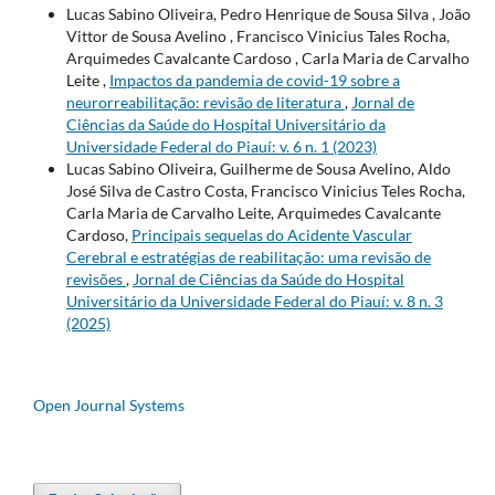
Lucas Sabino Oliveira, Pedro Henrique de Sousa Silva , João
Vittor de Sousa Avelino , Francisco Vinicius Tales Rocha,
Arquimedes Cavalcante Cardoso , Carla Maria de Carvalho
Leite ,
Impactos da pandemia de covid-19 sobre a
neurorreabilitação: revisão de literatura
,
Jornal de
Ciências da Saúde do Hospital Universitário da
Universidade Federal do Piauí: v. 6 n. 1 (2023)
Lucas Sabino Oliveira, Guilherme de Sousa Avelino, Aldo
José Silva de Castro Costa, Francisco Vinicius Teles Rocha,
Carla Maria de Carvalho Leite, Arquimedes Cavalcante
Cardoso,
Principais sequelas do Acidente Vascular
Cerebral e estratégias de reabilitação: uma revisão de
revisões
,
Jornal de Ciências da Saúde do Hospital
Universitário da Universidade Federal do Piauí: v. 8 n. 3
(2025)
Open Journal Systems