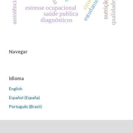
qualidade do sono
estudantes
estresse ocupacional
saúde publica
diagnósticos
Navegar
Idioma
English
Español (España)
Português (Brasil)