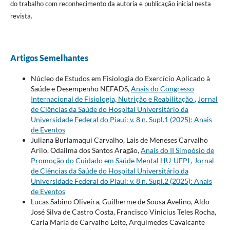
do trabalho com reconhecimento da autoria e publicação inicial nesta
revista.
Artigos Semelhantes
Núcleo de Estudos em Fisiologia do Exercício Aplicado à
Saúde e Desempenho NEFADS,
Anais do Congresso
Internacional de Fisiologia, Nutrição e Reabilitação
,
Jornal
de Ciências da Saúde do Hospital Universitário da
Universidade Federal do Piauí: v. 8 n. Supl.1 (2025): Anais
de Eventos
Juliana Burlamaqui Carvalho, Lais de Meneses Carvalho
Arilo, Odailma dos Santos Aragão,
Anais do II Simpósio de
Promoção do Cuidado em Saúde Mental HU-UFPI
,
Jornal
de Ciências da Saúde do Hospital Universitário da
Universidade Federal do Piauí: v. 8 n. Supl.2 (2025): Anais
de Eventos
Lucas Sabino Oliveira, Guilherme de Sousa Avelino, Aldo
José Silva de Castro Costa, Francisco Vinicius Teles Rocha,
Carla Maria de Carvalho Leite, Arquimedes Cavalcante