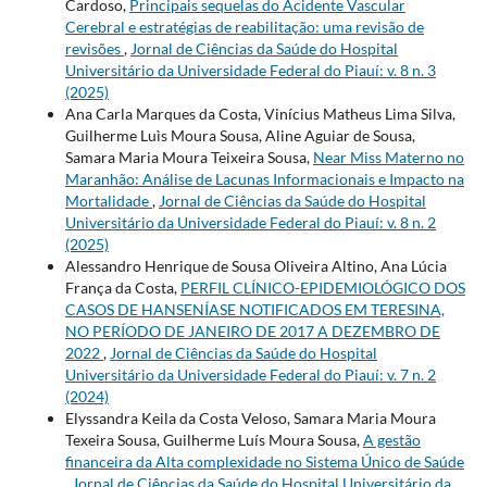
Cardoso,
Principais sequelas do Acidente Vascular
Cerebral e estratégias de reabilitação: uma revisão de
revisões
,
Jornal de Ciências da Saúde do Hospital
Universitário da Universidade Federal do Piauí: v. 8 n. 3
(2025)
Ana Carla Marques da Costa, Vinícius Matheus Lima Silva,
Guilherme Luìs Moura Sousa, Aline Aguiar de Sousa,
Samara Maria Moura Teixeira Sousa,
Near Miss Materno no
Maranhão: Análise de Lacunas Informacionais e Impacto na
Mortalidade
,
Jornal de Ciências da Saúde do Hospital
Universitário da Universidade Federal do Piauí: v. 8 n. 2
(2025)
Alessandro Henrique de Sousa Oliveira Altino, Ana Lúcia
França da Costa,
PERFIL CLÍNICO-EPIDEMIOLÓGICO DOS
CASOS DE HANSENÍASE NOTIFICADOS EM TERESINA,
NO PERÍODO DE JANEIRO DE 2017 A DEZEMBRO DE
2022
,
Jornal de Ciências da Saúde do Hospital
Universitário da Universidade Federal do Piauí: v. 7 n. 2
(2024)
Elyssandra Keila da Costa Veloso, Samara Maria Moura
Texeira Sousa, Guilherme Luís Moura Sousa,
A gestão
financeira da Alta complexidade no Sistema Único de Saúde
,
Jornal de Ciências da Saúde do Hospital Universitário da