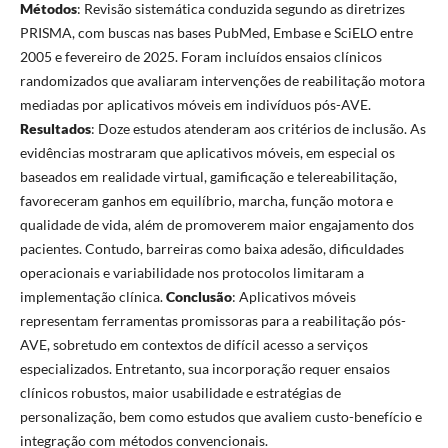
Métodos
: Revisão sistemática conduzida segundo as diretrizes
PRISMA, com buscas nas bases PubMed, Embase e SciELO entre
2005 e fevereiro de 2025. Foram incluídos ensaios clínicos
randomizados que avaliaram intervenções de reabilitação motora
mediadas por aplicativos móveis em indivíduos pós-AVE.
Resultados
: Doze estudos atenderam aos critérios de inclusão. As
evidências mostraram que aplicativos móveis, em especial os
baseados em realidade virtual, gamificação e telereabilitação,
favoreceram ganhos em equilíbrio, marcha, função motora e
qualidade de vida, além de promoverem maior engajamento dos
pacientes. Contudo, barreiras como baixa adesão, dificuldades
operacionais e variabilidade nos protocolos limitaram a
implementação clínica.
Conclusão
: Aplicativos móveis
representam ferramentas promissoras para a reabilitação pós-
AVE, sobretudo em contextos de difícil acesso a serviços
especializados. Entretanto, sua incorporação requer ensaios
clínicos robustos, maior usabilidade e estratégias de
personalização, bem como estudos que avaliem custo-benefício e
integração com métodos convencionais.