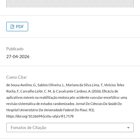
PDF
Publicado
27-04-2026
Como Citar
de Sousa Avelino, G., Sabino Oliveira, L., Mariano da Silva Lima, T., Vinicius Teles
Rocha, F., Carvalho Leite, C. M., & Cavalcante Cardoso, A. (2026). Eficácia de
aplicativos móveis na reabilitação motora pós-acidente vascular encefálico: uma
revisão sistemática de estudos randomizados.
Jornal De Ciências Da Saúde Do
Hospital Universitário Da Universidade Federal Do Piauí
,
9
(1).
https://doi.org/10.26694/jcshu-ufpi.v9i1.7178
Fomatos de Citação