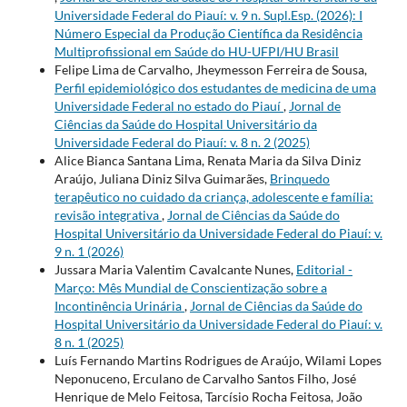
Universidade Federal do Piauí: v. 9 n. Supl.Esp. (2026): I
Número Especial da Produção Científica da Residência
Multiprofissional em Saúde do HU-UFPI/HU Brasil
Felipe Lima de Carvalho, Jheymesson Ferreira de Sousa,
Perfil epidemiológico dos estudantes de medicina de uma
Universidade Federal no estado do Piauí
,
Jornal de
Ciências da Saúde do Hospital Universitário da
Universidade Federal do Piauí: v. 8 n. 2 (2025)
Alice Bianca Santana Lima, Renata Maria da Silva Diniz
Araújo, Juliana Diniz Silva Guimarães,
Brinquedo
terapêutico no cuidado da criança, adolescente e família:
revisão integrativa
,
Jornal de Ciências da Saúde do
Hospital Universitário da Universidade Federal do Piauí: v.
9 n. 1 (2026)
Jussara Maria Valentim Cavalcante Nunes,
Editorial -
Março: Mês Mundial de Conscientização sobre a
Incontinência Urinária
,
Jornal de Ciências da Saúde do
Hospital Universitário da Universidade Federal do Piauí: v.
8 n. 1 (2025)
Luís Fernando Martins Rodrigues de Araújo, Wilami Lopes
Neponuceno, Erculano de Carvalho Santos Filho, José
Henrique de Melo Feitosa, Tarcísio Rocha Feitosa, João