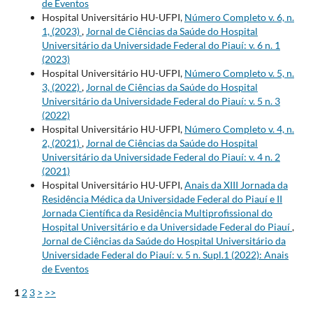
de Eventos
Hospital Universitário HU-UFPI,
Número Completo v. 6, n.
1, (2023)
,
Jornal de Ciências da Saúde do Hospital
Universitário da Universidade Federal do Piauí: v. 6 n. 1
(2023)
Hospital Universitário HU-UFPI,
Número Completo v. 5, n.
3, (2022)
,
Jornal de Ciências da Saúde do Hospital
Universitário da Universidade Federal do Piauí: v. 5 n. 3
(2022)
Hospital Universitário HU-UFPI,
Número Completo v. 4, n.
2, (2021)
,
Jornal de Ciências da Saúde do Hospital
Universitário da Universidade Federal do Piauí: v. 4 n. 2
(2021)
Hospital Universitário HU-UFPI,
Anais da XIII Jornada da
Residência Médica da Universidade Federal do Piauí e II
Jornada Científica da Residência Multiprofissional do
Hospital Universitário e da Universidade Federal do Piauí
,
Jornal de Ciências da Saúde do Hospital Universitário da
Universidade Federal do Piauí: v. 5 n. Supl.1 (2022): Anais
de Eventos
1
2
3
>
>>