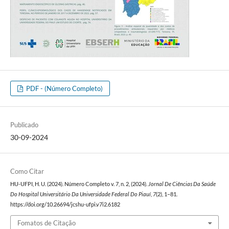
PDF - (Número Completo)
Publicado
30-09-2024
Como Citar
HU-UFPI, H. U. (2024). Número Completo v. 7, n. 2, (2024).
Jornal De Ciências Da Saúde
Do Hospital Universitário Da Universidade Federal Do Piauí
,
7
(2), 1–81.
https://doi.org/10.26694/jcshu-ufpi.v7i2.6182
Fomatos de Citação