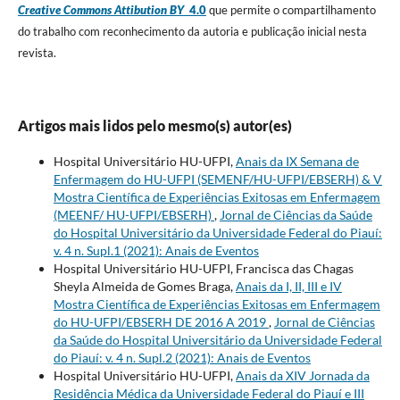
Creative Commons Attibution BY
4.0
que permite o compartilhamento
do trabalho com reconhecimento da autoria e publicação inicial nesta
revista.
Artigos mais lidos pelo mesmo(s) autor(es)
Hospital Universitário HU-UFPI,
Anais da IX Semana de
Enfermagem do HU-UFPI (SEMENF/HU-UFPI/EBSERH) & V
Mostra Científica de Experiências Exitosas em Enfermagem
(MEENF/ HU-UFPI/EBSERH)
,
Jornal de Ciências da Saúde
do Hospital Universitário da Universidade Federal do Piauí:
v. 4 n. Supl.1 (2021): Anais de Eventos
Hospital Universitário HU-UFPI, Francisca das Chagas
Sheyla Almeida de Gomes Braga,
Anais da I, II, III e IV
Mostra Científica de Experiências Exitosas em Enfermagem
do HU-UFPI/EBSERH DE 2016 A 2019
,
Jornal de Ciências
da Saúde do Hospital Universitário da Universidade Federal
do Piauí: v. 4 n. Supl.2 (2021): Anais de Eventos
Hospital Universitário HU-UFPI,
Anais da XIV Jornada da
Residência Médica da Universidade Federal do Piauí e III