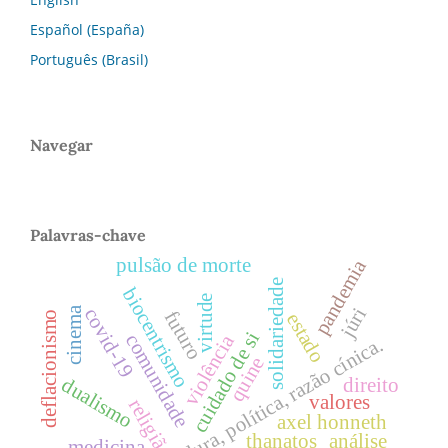
Español (España)
Português (Brasil)
Navegar
Palavras-chave
pulsão de morte
pandemia
solidariedade
biocentrismo
virtude
júri
covid-19
cinema
futuro
estado
deflacionismo
cuidado de si
violência
comunidade
ditadura, política, razão cínica.
quine
dualismo
direito
valores
religião
axel honneth
thanatos
análise
medicina