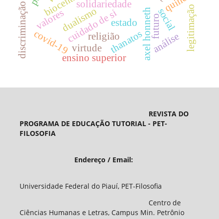
discriminação de gênero
quine
solidariedade
legitimação
dualismo
social
axel honneth
valores
cuidado de si
futuro
estado
covid-19
thanatos
religião
análise
virtude
ensino superior
REVISTA DO
PROGRAMA DE EDUCAÇÃO TUTORIAL - PET-
FILOSOFIA
Endereço / Email:
Universidade Federal do Piauí, PET-Filosofia
Centro de
Ciências Humanas e Letras, Campus Min. Petrônio