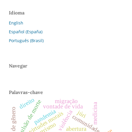
Idioma
English
Español (España)
Português (Brasil)
Navegar
Palavras-chave
direito
migração
pulsão de morte
medicina
vontade de vida
pandemia
violência
júri
virtudes morais
comunidade
biocentrismo
abertura