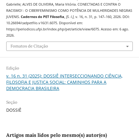
Gabrielle; ALVES DE OLIVEIRA, Maria Vitória. CONECTADAS E CONTRA O
RACISMO! : O CIBERFEMINISMO COMO POTÊNCIA DE MULHERIDADES NEGRAS
JUVENIS.
Cadernos do PET Filosofia
,
[S. l.]
, v. 16, n. 31, p. 147–160, 2026. DOI:
10.26694/cadpetfilo.v16i31.6075. Disponível em:
https://periodicos.ufpi.br/index.php/pet/article/view/6075. Acesso em: 6 ago.
2026.
Fomatos de Citação
Edição
v. 16 n. 31 (2025): DOSSIÊ INTERSECCIONANDO CIÊNCIA,
FILOSOFIA E JUSTIÇA SOCIAL: CAMINHOS PARA A
DEMOCRACIA BRASILEIRA
Seção
DOSSIÊ
Artigos mais lidos pelo mesmo(s) autor(es)