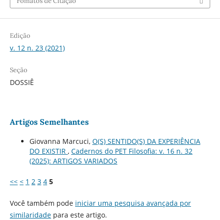
Fomatos de Citação
Edição
v. 12 n. 23 (2021)
Seção
DOSSIÊ
Artigos Semelhantes
Giovanna Marcuci,
O(S) SENTIDO(S) DA EXPERIÊNCIA
DO EXISTIR
,
Cadernos do PET Filosofia: v. 16 n. 32
(2025): ARTIGOS VARIADOS
<<
<
1
2
3
4
5
Você também pode
iniciar uma pesquisa avançada por
similaridade
para este artigo.