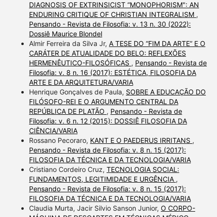
DIAGNOSIS OF EXTRINSICIST “MONOPHORISM": AN
ENDURING CRITIQUE OF CHRISTIAN INTEGRALISM
,
Pensando - Revista de Filosofia: v. 13 n. 30 (2022):
Dossiê Maurice Blondel
Almir Ferreira da Silva Jr,
A TESE DO “FIM DA ARTE” E O
CARÁTER DE ATUALIDADE DO BELO: REFLEXÕES
HERMENÊUTICO-FILOSÓFICAS
,
Pensando - Revista de
Filosofia: v. 8 n. 16 (2017): ESTÉTICA, FILOSOFIA DA
ARTE E DA ARQUITETURA/VARIA
Henrique Gonçalves de Paula,
SOBRE A EDUCAÇÃO DO
FILÓSOFO-REI E O ARGUMENTO CENTRAL DA
REPÚBLICA DE PLATÃO
,
Pensando - Revista de
Filosofia: v. 6 n. 12 (2015): DOSSIÊ FILOSOFIA DA
CIÊNCIA/VARIA
Rossano Pecoraro,
KANT E O PAEDERUS IRRITANS
,
Pensando - Revista de Filosofia: v. 8 n. 15 (2017):
FILOSOFIA DA TÉCNICA E DA TECNOLOGIA/VARIA
Cristiano Cordeiro Cruz,
TECNOLOGIA SOCIAL:
FUNDAMENTOS, LEGITIMIDADE E URGÊNCIA
,
Pensando - Revista de Filosofia: v. 8 n. 15 (2017):
FILOSOFIA DA TÉCNICA E DA TECNOLOGIA/VARIA
Claudia Murta, Jacir Silvio Sanson Junior,
O CORPO-