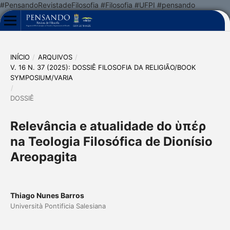
#PensandoRevistadeFilosofia #Filosofia #UFPI #pensando
INÍCIO
/
ARQUIVOS
/
V. 16 N. 37 (2025): DOSSIÊ FILOSOFIA DA RELIGIÃO/BOOK
SYMPOSIUM/VARIA
/
DOSSIÊ
Relevância e atualidade do ὑπέρ
na Teologia Filosófica de Dionísio
Areopagita
Thiago Nunes Barros
Università Pontificia Salesiana