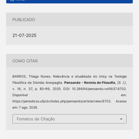
PUBLICADO
21-07-2025
COMO CITAR
BARROS, Thiago Nunes. Relevância e atualidade do ὑπέρ na Teologia
Filosófica de Dionísio Areopagita.
Pensando - Revista de Filosofia
,
[S. l.]
,
v. 16, n. 37, p. 83–99, 2025. DOI: 10.26694/pensando.vol16i37.6702.
Disponível em:
https://periodicos.ufpi.br/index.php/pensando/article/view/6702. Acesso
em: 7 ago. 2026.
Fomatos de Citação