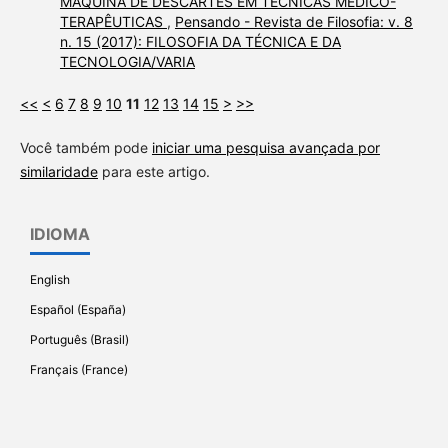
MÁQUINA DE DESCARTES EM TÉCNICAS MÉDICO-
TERAPÊUTICAS
,
Pensando - Revista de Filosofia: v. 8
n. 15 (2017): FILOSOFIA DA TÉCNICA E DA
TECNOLOGIA/VARIA
<<
<
6
7
8
9
10
11
12
13
14
15
>
>>
Você também pode
iniciar uma pesquisa avançada por
similaridade
para este artigo.
IDIOMA
English
Español (España)
Português (Brasil)
Français (France)