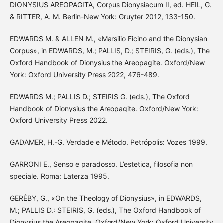
DIONYSIUS AREOPAGITA, Corpus Dionysiacum II, ed. HEIL, G.
& RITTER, A. M. Berlin-New York: Gruyter 2012, 133-150.
EDWARDS M. & ALLEN M., «Marsilio Ficino and the Dionysian
Corpus», in EDWARDS, M.; PALLIS, D.; STEIRIS, G. (eds.), The
Oxford Handbook of Dionysius the Areopagite. Oxford/New
York: Oxford University Press 2022, 476-489.
EDWARDS M.; PALLIS D.; STEIRIS G. (eds.), The Oxford
Handbook of Dionysius the Areopagite. Oxford/New York:
Oxford University Press 2022.
GADAMER, H.-G. Verdade e Método. Petrópolis: Vozes 1999.
GARRONI E., Senso e paradosso. L’estetica, filosofia non
speciale. Roma: Laterza 1995.
GERÉBY, G., «On the Theology of Dionysius», in EDWARDS,
M.; PALLIS D.: STEIRIS, G. (eds.), The Oxford Handbook of
Dionysius the Areopagite. Oxford/New York: Oxford University