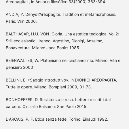
Areopagita», in Anuario filosófico 33(2000) 363-394.
ANDÍA, Y. Denys l’Aréopagite. Tradition et métamorphoses.
Paris: Vrin 2006.
BALTHASAR, H.U. VON. Gloria. Una estetica teologica. Vol.2:
Stili ecclesiastici. Ireneo, Agostino, Dionigi, Anselmo,
Bonaventura. Milano: Jaca Books 1985.
BEIERWALTES, W. Platonismo nel cristianesimo. Milano: Vita e
pensiero 2000
BELLINI, E. «Saggio introduttivo», in DIONIGI AREOPAGITA,
Tutte le opere. Milano: Bompiani 2009, 31-73.
BONHOEFFER, D. Resistenza e resa. Lettere e scritti dal
carcere. Cinisello Balsamo: San Paolo 2015.
D’ARCAIS, P. F. Etica senza fede. Torino: Einaudi 1992.