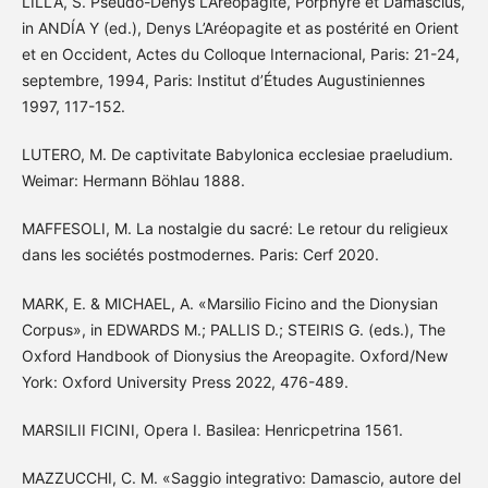
LILLA, S. Pseudo-Denys L’Aréopagite, Porphyre et Damascius,
in ANDÍA Y (ed.), Denys L’Aréopagite et as postérité en Orient
et en Occident, Actes du Colloque Internacional, Paris: 21-24,
septembre, 1994, Paris: Institut d’Études Augustiniennes
1997, 117-152.
LUTERO, M. De captivitate Babylonica ecclesiae praeludium.
Weimar: Hermann Böhlau 1888.
MAFFESOLI, M. La nostalgie du sacré: Le retour du religieux
dans les sociétés postmodernes. Paris: Cerf 2020.
MARK, E. & MICHAEL, A. «Marsilio Ficino and the Dionysian
Corpus», in EDWARDS M.; PALLIS D.; STEIRIS G. (eds.), The
Oxford Handbook of Dionysius the Areopagite. Oxford/New
York: Oxford University Press 2022, 476-489.
MARSILII FICINI, Opera I. Basilea: Henricpetrina 1561.
MAZZUCCHI, C. M. «Saggio integrativo: Damascio, autore del