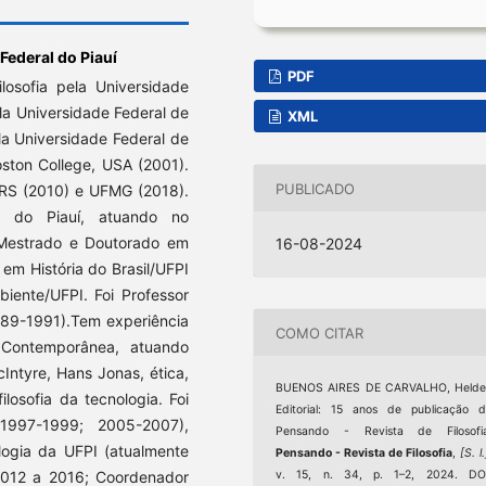
Federal do Piauí
PDF
losofia pela Universidade
ela Universidade Federal de
XML
la Universidade Federal de
oston College, USA (2001).
PUBLICADO
RS (2010) e UFMG (2018).
al do Piauí, atuando no
 Mestrado e Doutorado em
16-08-2024
 em História do Brasil/UFPI
ente/UFPI. Foi Professor
1989-1991).Tem experiência
COMO CITAR
 Contemporânea, atuando
Intyre, Hans Jonas, ética,
BUENOS AIRES DE CARVALHO, Helder
ilosofia da tecnologia. Foi
Editorial: 15 anos de publicação 
1997-1999; 2005-2007),
Pensando - Revista de Filosofia
ogia da UFPI (atualmente
Pensando - Revista de Filosofia
,
[S. l.
2012 a 2016; Coordenador
v. 15, n. 34, p. 1–2, 2024. DOI