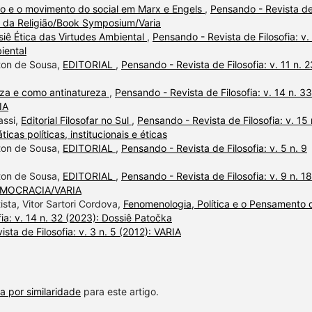
ão e o movimento do social em Marx e Engels
,
Pensando - Revista d
fia da Religião/Book Symposium/Varia
iê Ética das Virtudes Ambiental
,
Pensando - Revista de Filosofia: v.
iental
lton de Sousa,
EDITORIAL
,
Pensando - Revista de Filosofia: v. 11 n. 2
za e como antinatureza
,
Pensando - Revista de Filosofia: v. 14 n. 33
IA
assi,
Editorial Filosofar no Sul
,
Pensando - Revista de Filosofia: v. 15 
icas políticas, institucionais e éticas
lton de Sousa,
EDITORIAL
,
Pensando - Revista de Filosofia: v. 5 n. 9
lton de Sousa,
EDITORIAL
,
Pensando - Revista de Filosofia: v. 9 n. 18
DEMOCRACIA/VARIA
sta, Vitor Sartori Cordova,
Fenomenologia, Política e o Pensamento 
ia: v. 14 n. 32 (2023): Dossiê Patočka
sta de Filosofia: v. 3 n. 5 (2012): VARIA
a por similaridade
para este artigo.