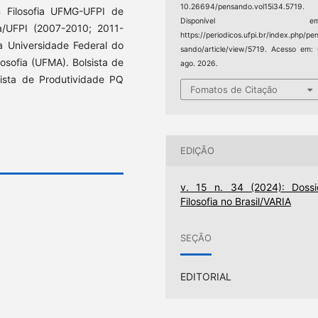
10.26694/pensando.vol15i34.5719.
em Filosofia UFMG-UFPI de
Disponível em
a/UFPI (2007-2010; 2011-
https://periodicos.ufpi.br/index.php/pe
a Universidade Federal do
sando/article/view/5719. Acesso em:
osofia (UFMA). Bolsista de
ago. 2026.
sista de Produtividade PQ
Fomatos de Citação
EDIÇÃO
v. 15 n. 34 (2024): Dossi
Filosofia no Brasil/VARIA
SEÇÃO
EDITORIAL