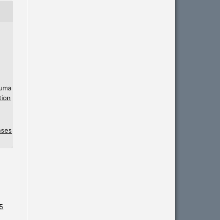
 uma
tion
nses
25