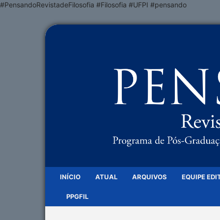
#PensandoRevistadeFilosofia #Filosofia #UFPI #pensando
INÍCIO
ATUAL
ARQUIVOS
EQUIPE EDI
PPGFIL