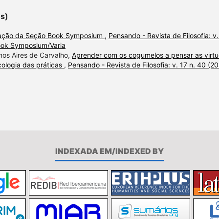
es)
ação da Seção Book Symposium
,
Pensando - Revista de Filosofia: v.
/Book Symposium/Varia
enos Aires de Carvalho,
Aprender com os cogumelos a pensar as virt
cologia das práticas
,
Pensando - Revista de Filosofia: v. 17 n. 40 (20
INDEXADA EM/INDEXED BY