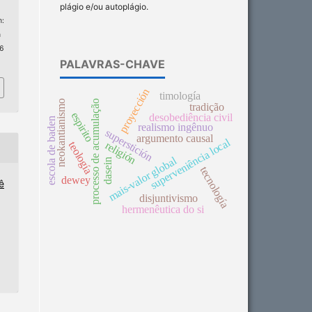
plágio e/ou autoplágio.
:
n
 6
PALAVRAS-CHAVE
proyección
timología
neokantianismo
processo de acumulação
tradição
espirito
desobediência civil
escola de baden
realismo ingênuo
superstición
argumento causal
superveniência local
religión
teología
mais-valor global
dasein
tecnología
dewey
ê
disjuntivismo
hermenêutica do si