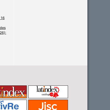
 16
udes
26):