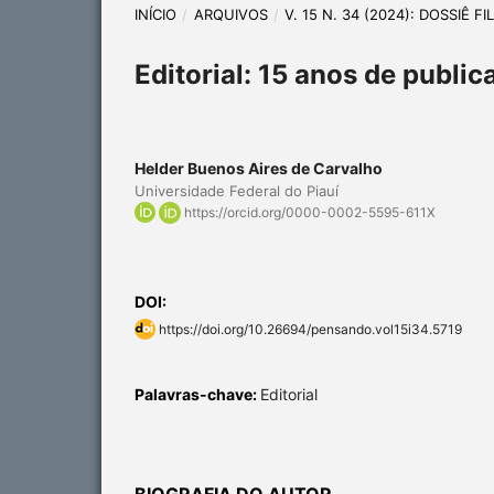
INÍCIO
/
ARQUIVOS
/
V. 15 N. 34 (2024): DOSSIÊ F
Editorial: 15 anos de publi
Helder Buenos Aires de Carvalho
Universidade Federal do Piauí
https://orcid.org/0000-0002-5595-611X
DOI:
https://doi.org/10.26694/pensando.vol15i34.5719
Palavras-chave:
Editorial
BIOGRAFIA DO AUTOR