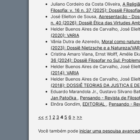
Juliano Cordeiro da Costa Oliveira,
A Religi
Filosofia: v. 16 n. 37 (2025): Dossiê Filoso
José Elielton de Sousa,
Apresentação - Doss
n. 40 (2026): Dossiê Ética das Virtudes Amb
Helder Buenos Aires de Carvalho, José Elie
(2020): VARIA
Vânia Dutra de Azeredo,
Moral como nature
(2023): Dossiê Nietzsche e a Natureza/VAR
Cristina Amaro Viana, Ernst Wolff, Amélie Ek
36 (2024): Dossiê Filosofar no Sul: Problemát
Helder Buenos Aires de Carvalho, José Elie
(2014): VARIA
Helder Buenos Aires de Carvalho, José Elie
(2018): DOSSIÊ TEORIAS DA JUSTIÇA E 
Eduardo Marandola Jr., Gustavo Silvano Bati
Jan Patočka
,
Pensando - Revista de Filosof
Elnôra Gondim,
EDITORIAL
,
Pensando - Revi
<<
<
1
2
3
4
5
6
>
>>
Você também pode
iniciar uma pesquisa avançad