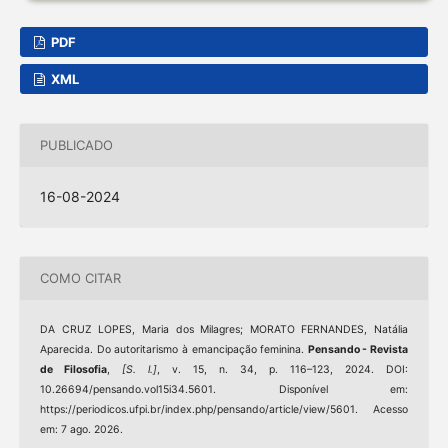
PDF
XML
PUBLICADO
16-08-2024
COMO CITAR
DA CRUZ LOPES, Maria dos Milagres; MORATO FERNANDES, Natália
Aparecida. Do autoritarismo à emancipação feminina.
Pensando - Revista
de Filosofia
,
[S. l.]
, v. 15, n. 34, p. 116–123, 2024. DOI:
10.26694/pensando.vol15i34.5601. Disponível em:
https://periodicos.ufpi.br/index.php/pensando/article/view/5601. Acesso
em: 7 ago. 2026.