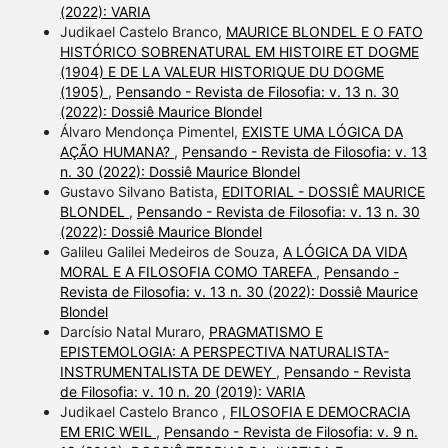
(2022): VARIA
Judikael Castelo Branco,
MAURICE BLONDEL E O FATO
HISTÓRICO SOBRENATURAL EM HISTOIRE ET DOGME
(1904) E DE LA VALEUR HISTORIQUE DU DOGME
(1905)
,
Pensando - Revista de Filosofia: v. 13 n. 30
(2022): Dossiê Maurice Blondel
Álvaro Mendonça Pimentel,
EXISTE UMA LÓGICA DA
AÇÃO HUMANA?
,
Pensando - Revista de Filosofia: v. 13
n. 30 (2022): Dossiê Maurice Blondel
Gustavo Silvano Batista,
EDITORIAL - DOSSIÊ MAURICE
BLONDEL
,
Pensando - Revista de Filosofia: v. 13 n. 30
(2022): Dossiê Maurice Blondel
Galileu Galilei Medeiros de Souza,
A LÓGICA DA VIDA
MORAL E A FILOSOFIA COMO TAREFA
,
Pensando -
Revista de Filosofia: v. 13 n. 30 (2022): Dossiê Maurice
Blondel
Darcísio Natal Muraro,
PRAGMATISMO E
EPISTEMOLOGIA: A PERSPECTIVA NATURALISTA-
INSTRUMENTALISTA DE DEWEY
,
Pensando - Revista
de Filosofia: v. 10 n. 20 (2019): VARIA
Judikael Castelo Branco ,
FILOSOFIA E DEMOCRACIA
EM ERIC WEIL
,
Pensando - Revista de Filosofia: v. 9 n.