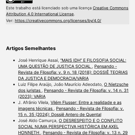
Este trabalho está licenciado sob uma licença
Creative Commons
Attribution 4.0 International License
.
Ver:
https://creativecommons.org/licenses/by/4.0/
Artigos Semelhantes
José Henrique Assai,
“MAIS IDH” E FILOSOFIA SOCIAL:
UMA QUESTÃO DE JUSTIÇA SOCIAL
,
Pensando -
Revista de Filosofia: v. 9 n. 18 (2018): DOSSIÊ TEORIAS
DA JUSTIÇA E DEMOCRACIA/VARIA
Luiz Filipe Araújo, João Maurício Adeodato,
O Nietzsche
dos juristas
,
Pensando - Revista de Filosofia: v. 14 n. 31
(2023): VARIA
J. Afrânio Vilela,
Vilém Flusser: Entre a realidade e as
imagens técnicas
,
Pensando - Revista de Filosofia: v.
15 n. 35 (2024): Dossiê Antero de Quental
José Aldo Camurça,
O DESRESPEITO E O CONFLITO
SOCIAL NUMA PERSPECTIVA HISTÓRICA EM AXEL
HONNETH
,
Pensando - Revista de Filosofia: v. 13 n. 29