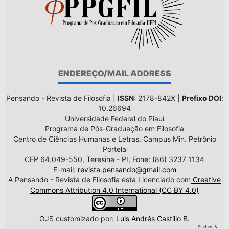
ENDEREÇO/MAIL ADDRESS
Pensando - Revista de Filosofia |
ISSN
: 2178-842X |
Prefixo DOI
:
10.26694
Universidade Federal do Piauí
Programa de Pós-Graduação em Filosofia
Centro de Ciências Humanas e Letras, Campus Min. Petrônio
Portela
CEP 64.049-550, Teresina - PI, Fone: (86) 3237 1134
E-mail:
revista.pensando@gmail.com
A Pensando - Revista de Filosofia esta Licenciado com
Creative
Commons Attribution 4.0 International (CC BY 4.0)
OJS customizado por:
Luis Andrés Castillo B.