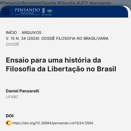
#PensandoRevistadeFilosofia #Filosofia #UFPI #pensando
INÍCIO
/
ARQUIVOS
/
V. 15 N. 34 (2024): DOSSIÊ FILOSOFIA NO BRASIL/VARIA
/
DOSSIÊ
Ensaio para uma história da
Filosofia da Libertação no Brasil
Daniel Pansarelli
UFABC
DOI:
https://doi.org/10.26694/pensando.vol15i34.5564