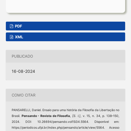
PDF
XML
PUBLICADO
16-08-2024
COMO CITAR
PANSARELLI, Daniel. Ensaio para uma história da Filosofia da Libertação no
Brasil.
Pensando - Revista de Filosofia
,
[S. l.]
, v. 15, n. 34, p. 138–150,
2024. DOI: 10.26694/pensando.vol15i34.5564. Disponível em:
https://periodicos.ufpi.br/index.php/pensando/article/view/5564. Acesso