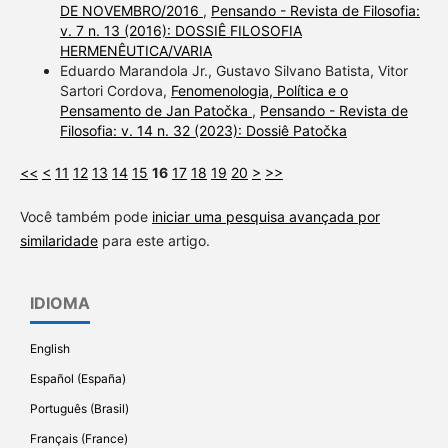
DE NOVEMBRO/2016
,
Pensando - Revista de Filosofia:
v. 7 n. 13 (2016): DOSSIÊ FILOSOFIA
HERMENÊUTICA/VARIA
Eduardo Marandola Jr., Gustavo Silvano Batista, Vitor
Sartori Cordova,
Fenomenologia, Política e o
Pensamento de Jan Patočka
,
Pensando - Revista de
Filosofia: v. 14 n. 32 (2023): Dossiê Patočka
<<
<
11
12
13
14
15
16
17
18
19
20
>
>>
Você também pode
iniciar uma pesquisa avançada por
similaridade
para este artigo.
IDIOMA
English
Español (España)
Português (Brasil)
Français (France)