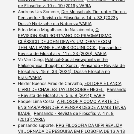
de Filosofia: v. 10 n. 19 (2019): VARIA
Andreas Urs Sommer,
Der Mensch als Tier unter Tieren
,
Pensando - Revista de Filosofia: v. 14 n. 33 (2023):
Dossiê Nietzsche e a Natureza/VARIA
Edna Maria Magalhaes do Nascimento,
O
REVISIONISMO RORTYANO DO PRAGMATISMO
CLÁSSICO DE JOHN DEWEY: UM DEBATE COM
THELMA LAVINE E JAMES GOUINLOCK
,
Pensando -
Revista de Filosofia: v. 11 n. 23 (2020): VARIA
Vo Van Dung,
Political-Social viewpoints in the
Philosophical thought of Xunzi
,
Pensando - Revista de
Filosofia: v. 15 n. 34 (2024): Dossiê Filosofia no
Brasil/VARIA
Helder Buenos Aires de Carvalho,
EDITORA É LANÇA
LIVRO DE CHARLES TAYLOR SOBRE HEGEL
,
Pensando
- Revista de Filosofia: v. 5 n. 9 (2014): VARIA
Raquel Lima Costa,
A FILOSOFIA COMO A ARTE DE
ENSINAR/APRENDER A PENSAR DESDE A MAIS TENRA
IDADE
,
Pensando - Revista de Filosofia: v. 4 n. 8
(2013): VARIA
pensando suporte,
PPG FILOSOFIA DA UFPI REALIZA
VII JORNADA DE PESQUISA EM FILOSOFIA DE 16 A 18