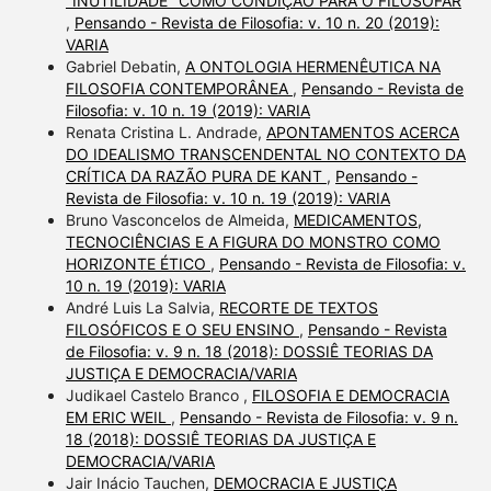
"INUTILIDADE" COMO CONDIÇÃO PARA O FILOSOFAR
,
Pensando - Revista de Filosofia: v. 10 n. 20 (2019):
VARIA
Gabriel Debatin,
A ONTOLOGIA HERMENÊUTICA NA
FILOSOFIA CONTEMPORÂNEA
,
Pensando - Revista de
Filosofia: v. 10 n. 19 (2019): VARIA
Renata Cristina L. Andrade,
APONTAMENTOS ACERCA
DO IDEALISMO TRANSCENDENTAL NO CONTEXTO DA
CRÍTICA DA RAZÃO PURA DE KANT
,
Pensando -
Revista de Filosofia: v. 10 n. 19 (2019): VARIA
Bruno Vasconcelos de Almeida,
MEDICAMENTOS,
TECNOCIÊNCIAS E A FIGURA DO MONSTRO COMO
HORIZONTE ÉTICO
,
Pensando - Revista de Filosofia: v.
10 n. 19 (2019): VARIA
André Luis La Salvia,
RECORTE DE TEXTOS
FILOSÓFICOS E O SEU ENSINO
,
Pensando - Revista
de Filosofia: v. 9 n. 18 (2018): DOSSIÊ TEORIAS DA
JUSTIÇA E DEMOCRACIA/VARIA
Judikael Castelo Branco ,
FILOSOFIA E DEMOCRACIA
EM ERIC WEIL
,
Pensando - Revista de Filosofia: v. 9 n.
18 (2018): DOSSIÊ TEORIAS DA JUSTIÇA E
DEMOCRACIA/VARIA
Jair Inácio Tauchen,
DEMOCRACIA E JUSTIÇA