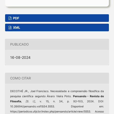
PDF
XML
PUBLICADO
16-08-2024
COMO CITAR
DECOTHÉ JR., Joel Francisco. Necessidade e compreensão filosófica da
pesquisa científica segundo Álvaro Vieira Pinto.
Pensando - Revista de
Filosofia
,
[S. l.]
, v. 15, n. 34, p. 92–103, 2024. DOI:
10.26694/pensando.vol15i34.5553. Disponível em:
https://periodicos.ufpi.br/index.php/pensando/article/view/5553. Acesso