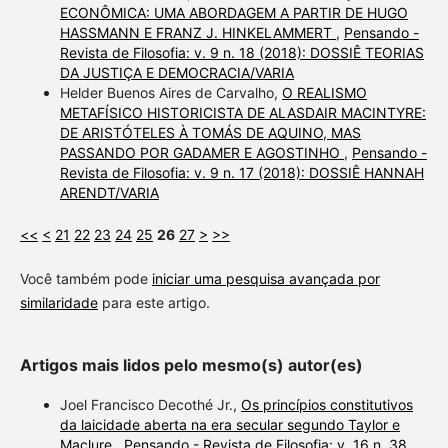
ECONÔMICA: UMA ABORDAGEM A PARTIR DE HUGO
HASSMANN E FRANZ J. HINKELAMMERT
,
Pensando -
Revista de Filosofia: v. 9 n. 18 (2018): DOSSIÊ TEORIAS
DA JUSTIÇA E DEMOCRACIA/VARIA
Helder Buenos Aires de Carvalho,
O REALISMO
METAFÍSICO HISTORICISTA DE ALASDAIR MACINTYRE:
DE ARISTÓTELES À TOMÁS DE AQUINO, MAS
PASSANDO POR GADAMER E AGOSTINHO
,
Pensando -
Revista de Filosofia: v. 9 n. 17 (2018): DOSSIÊ HANNAH
ARENDT/VARIA
<<
<
21
22
23
24
25
26
27
>
>>
Você também pode
iniciar uma pesquisa avançada por
similaridade
para este artigo.
Artigos mais lidos pelo mesmo(s) autor(es)
Joel Francisco Decothé Jr.,
Os princípios constitutivos
da laicidade aberta na era secular segundo Taylor e
Maclure
,
Pensando - Revista de Filosofia: v. 16 n. 38