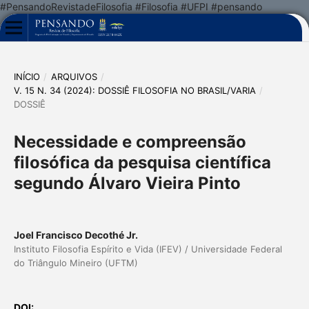
#PensandoRevistadeFilosofia #Filosofia #UFPI #pensando
INÍCIO
/
ARQUIVOS
/
V. 15 N. 34 (2024): DOSSIÊ FILOSOFIA NO BRASIL/VARIA
/
DOSSIÊ
Necessidade e compreensão
filosófica da pesquisa científica
segundo Álvaro Vieira Pinto
Joel Francisco Decothé Jr.
Instituto Filosofia Espírito e Vida (IFEV) / Universidade Federal
do Triângulo Mineiro (UFTM)
DOI: