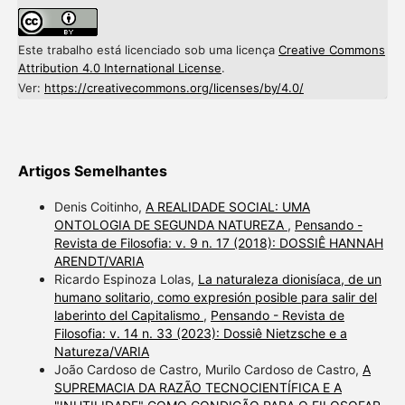
Este trabalho está licenciado sob uma licença
Creative Commons
Attribution 4.0 International License
.
Ver:
https://creativecommons.org/licenses/by/4.0/
Artigos Semelhantes
Denis Coitinho,
A REALIDADE SOCIAL: UMA
ONTOLOGIA DE SEGUNDA NATUREZA
,
Pensando -
Revista de Filosofia: v. 9 n. 17 (2018): DOSSIÊ HANNAH
ARENDT/VARIA
Ricardo Espinoza Lolas,
La naturaleza dionisíaca, de un
humano solitario, como expresión posible para salir del
laberinto del Capitalismo
,
Pensando - Revista de
Filosofia: v. 14 n. 33 (2023): Dossiê Nietzsche e a
Natureza/VARIA
João Cardoso de Castro, Murilo Cardoso de Castro,
A
SUPREMACIA DA RAZÃO TECNOCIENTÍFICA E A