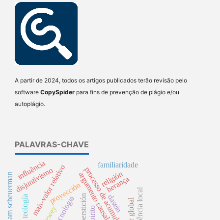
A partir de 2024, todos os artigos publicados terão revisão pelo
software
CopySpider
para fins de prevenção de plágio e/ou
autoplágio.
PALAVRAS-CHAVE
influência
familiaridade
mais-valor relativo
processo de acumulação
disjuntivismo
religión
argumento causal
william scheuerman
herança
proyección
superveniência local
superstición
dasein
teología
tecnología
dewey
espirito