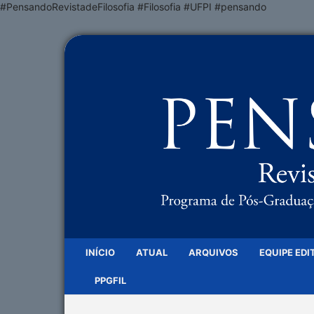
#PensandoRevistadeFilosofia #Filosofia #UFPI #pensando
INÍCIO
ATUAL
ARQUIVOS
EQUIPE EDI
PPGFIL