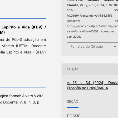
Filosofia
,
[S. l.]
, v. 15, n. 34, p. 92–10
2024. DOI
10.26694/pensando.vol15i34.5553.
Disponível em
https://periodicos.ufpi.br/index.php/pe
a Espírito e Vida (IFEV) /
sando/article/view/5553. Acesso em:
TM)
ago. 2026.
ama de Pós-Graduação em
o Mineiro (UFTM). Docente
Fomatos de Citação
fia Espírito e Vida - (IFEV)
EDIÇÃO
v. 15 n. 34 (2024): Dossi
Filosofia no Brasil/VARIA
gica formal: Álvaro Vieira
SEÇÃO
o Docente, v. 8, n. 3, p.
DOSSIÊ