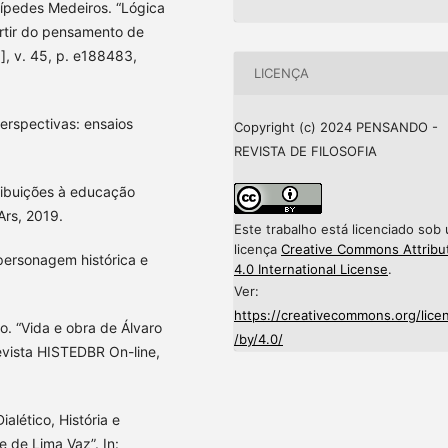
ípedes Medeiros. “Lógica
artir do pensamento de
.], v. 45, p. e188483,
LICENÇA
erspectivas: ensaios
Copyright (c) 2024 PENSANDO -
REVISTA DE FILOSOFIA
tribuições à educação
Ars, 2019.
Este trabalho está licenciado sob
licença
Creative Commons Attribu
 personagem histórica e
4.0 International License
.
Ver:
https://creativecommons.org/lice
. “Vida e obra de Álvaro
/by/4.0/
Revista HISTEDBR On-line,
lético, História e
 de Lima Vaz”. In: