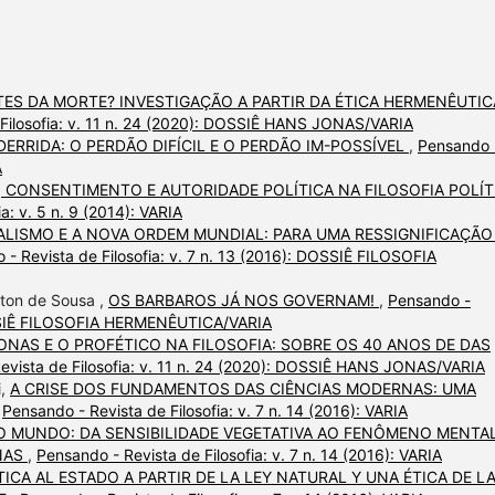
TES DA MORTE? INVESTIGAÇÃO A PARTIR DA ÉTICA HERMENÊUTIC
 Filosofia: v. 11 n. 24 (2020): DOSSIÊ HANS JONAS/VARIA
DERRIDA: O PERDÃO DIFÍCIL E O PERDÃO IM-POSSÍVEL
,
Pensando 
A
CONSENTIMENTO E AUTORIDADE POLÍTICA NA FILOSOFIA POLÍT
a: v. 5 n. 9 (2014): VARIA
ALISMO E A NOVA ORDEM MUNDIAL: PARA UMA RESSIGNIFICAÇÃO
 - Revista de Filosofia: v. 7 n. 13 (2016): DOSSIÊ FILOSOFIA
lton de Sousa ,
OS BARBAROS JÁ NOS GOVERNAM!
,
Pensando -
 DOSSIÊ FILOSOFIA HERMENÊUTICA/VARIA
ONAS E O PROFÉTICO NA FILOSOFIA: SOBRE OS 40 ANOS DE DAS
evista de Filosofia: v. 11 n. 24 (2020): DOSSIÊ HANS JONAS/VARIA
i,
A CRISE DOS FUNDAMENTOS DAS CIÊNCIAS MODERNAS: UMA
,
Pensando - Revista de Filosofia: v. 7 n. 14 (2016): VARIA
O MUNDO: DA SENSIBILIDADE VEGETATIVA AO FENÔMENO MENTA
NAS
,
Pensando - Revista de Filosofia: v. 7 n. 14 (2016): VARIA
CA AL ESTADO A PARTIR DE LA LEY NATURAL Y UNA ÉTICA DE L