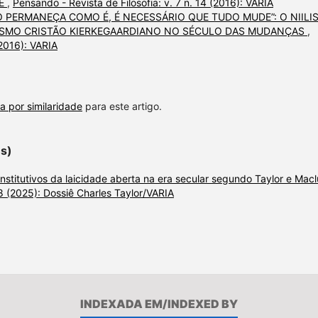
RE
,
Pensando - Revista de Filosofia: v. 7 n. 14 (2016): VARIA
O PERMANEÇA COMO É, É NECESSÁRIO QUE TUDO MUDE”: O NIILI
LISMO CRISTÃO KIERKEGAARDIANO NO SÉCULO DAS MUDANÇAS
,
(2016): VARIA
a por similaridade
para este artigo.
es)
onstitutivos da laicidade aberta na era secular segundo Taylor e Macl
38 (2025): Dossiê Charles Taylor/VARIA
INDEXADA EM/INDEXED BY