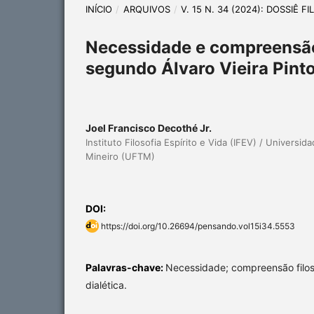
INÍCIO
/
ARQUIVOS
/
V. 15 N. 34 (2024): DOSSIÊ F
Necessidade e compreensão 
segundo Álvaro Vieira Pint
Joel Francisco Decothé Jr.
Instituto Filosofia Espírito e Vida (IFEV) / Universid
Mineiro (UFTM)
DOI:
https://doi.org/10.26694/pensando.vol15i34.5553
Palavras-chave:
Necessidade; compreensão filosó
dialética.