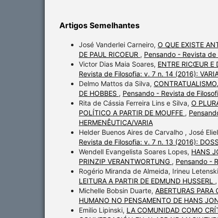
Artigos Semelhantes
José Vanderlei Carneiro,
O QUE EXISTE AN
DE PAUL RICOEUR
,
Pensando - Revista de
Victor Dias Maia Soares,
ENTRE RICŒUR E 
Revista de Filosofia: v. 7 n. 14 (2016): VARI
Delmo Mattos da Silva,
CONTRATUALISMO, 
DE HOBBES
,
Pensando - Revista de Filosofi
Rita de Cássia Ferreira Lins e Silva,
O PLUR
POLÍTICO A PARTIR DE MOUFFE
,
Pensando
HERMENÊUTICA/VARIA
Helder Buenos Aires de Carvalho , José Elie
Revista de Filosofia: v. 7 n. 13 (2016):
Wendell Evangelista Soares Lopes,
HANS J
PRINZIP VERANTWORTUNG
,
Pensando - R
Rogério Miranda de Almeida, Irineu Letensk
LEITURA A PARTIR DE EDMUND HUSSERL
Michelle Bobsin Duarte,
ABERTURAS PARA 
HUMANO NO PENSAMENTO DE HANS JO
Emilio Lipinski,
LA COMUNIDAD COMO CRÍTI