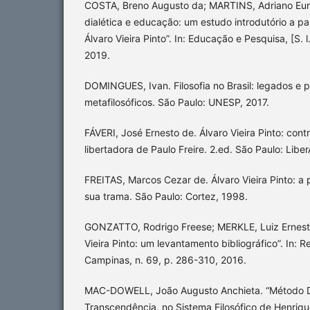
COSTA, Breno Augusto da; MARTINS, Adriano Eur
dialética e educação: um estudo introdutório a p
Álvaro Vieira Pinto”. In: Educação e Pesquisa, [S. l
2019.
DOMINGUES, Ivan. Filosofia no Brasil: legados e p
metafilosóficos. São Paulo: UNESP, 2017.
FÁVERI, José Ernesto de. Álvaro Vieira Pinto: con
libertadora de Paulo Freire. 2.ed. São Paulo: Liber
FREITAS, Marcos Cezar de. Álvaro Vieira Pinto: a
sua trama. São Paulo: Cortez, 1998.
GONZATTO, Rodrigo Freese; MERKLE, Luiz Ernesto
Vieira Pinto: um levantamento bibliográfico”. In: 
Campinas, n. 69, p. 286-310, 2016.
MAC-DOWELL, João Augusto Anchieta. “Método Dia
Transcendência, no Sistema Filosófico de Henrique