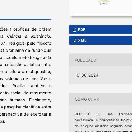
ões filosóficas de ordem
PDF
obra
Ciência e existência:
XML
67) redigida pelo filósofo
). O problema de fundo que
 o modelo metodológico da
PUBLICADO
a na tensão dialética entre
r a leitura de tal questão,
16-08-2024
 os sistemas de Lima Vaz e
ética. Realizo também o
ponto social do movimento
COMO CITAR
tória humana. Finalmente,
a pesquisa científica entre
erspectiva de exercitar a
DECOTHÉ JR., Joel Francisco
Necessidade e compreensão filosófi
os.
da pesquisa científica segundo Álva
Vieira Pinto.
Pensando - Revista d