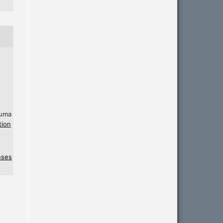
 uma
tion
nses