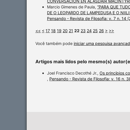
CONVERSACIÓN EN ALASDAIR MACINTY
Marcio Gimenes de Paula,
“PARA QUE TUD
DE O LEOPARDO DE LAMPEDUSA E O NII
Pensando - Revista de Filosofia: v. 7 n. 14 
<<
<
17
18
19
20
21
22
23
24
25
26
>
>>
Você também pode
iniciar uma pesquisa avançad
Artigos mais lidos pelo mesmo(s) autor(
Joel Francisco Decothé Jr.,
Os princípios c
,
Pensando - Revista de Filosofia: v. 16 n. 