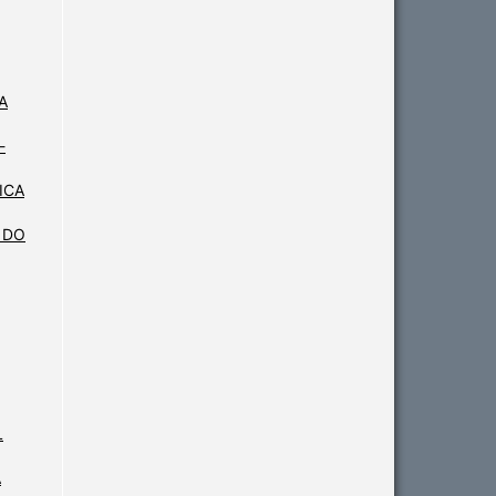
A
-
ICA
 DO
L
A