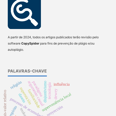
A partir de 2024, todos os artigos publicados terão revisão pelo
software
CopySpider
para fins de prevenção de plágio e/ou
autoplágio.
PALAVRAS-CHAVE
religión
argumento causal
paradigma
disjuntivismo
influência
tecnología
superstición
familiaridade
dewey
mais-valor relativo
superveniência local
dasein
processo de acumulação
proyección
espirito
teología