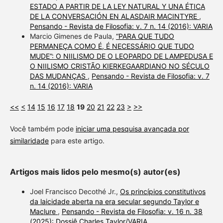
ESTADO A PARTIR DE LA LEY NATURAL Y UNA ÉTICA
DE LA CONVERSACIÓN EN ALASDAIR MACINTYRE
,
Pensando - Revista de Filosofia: v. 7 n. 14 (2016): VARIA
Marcio Gimenes de Paula,
“PARA QUE TUDO
PERMANEÇA COMO É, É NECESSÁRIO QUE TUDO
MUDE”: O NIILISMO DE O LEOPARDO DE LAMPEDUSA E
O NIILISMO CRISTÃO KIERKEGAARDIANO NO SÉCULO
DAS MUDANÇAS
,
Pensando - Revista de Filosofia: v. 7
n. 14 (2016): VARIA
<<
<
14
15
16
17
18
19
20
21
22
23
>
>>
Você também pode
iniciar uma pesquisa avançada por
similaridade
para este artigo.
Artigos mais lidos pelo mesmo(s) autor(es)
Joel Francisco Decothé Jr.,
Os princípios constitutivos
da laicidade aberta na era secular segundo Taylor e
Maclure
,
Pensando - Revista de Filosofia: v. 16 n. 38
(2025): Dossiê Charles Taylor/VARIA