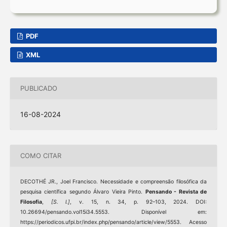
PDF
XML
PUBLICADO
16-08-2024
COMO CITAR
DECOTHÉ JR., Joel Francisco. Necessidade e compreensão filosófica da
pesquisa científica segundo Álvaro Vieira Pinto.
Pensando - Revista de
Filosofia
,
[S. l.]
, v. 15, n. 34, p. 92–103, 2024. DOI:
10.26694/pensando.vol15i34.5553. Disponível em:
https://periodicos.ufpi.br/index.php/pensando/article/view/5553. Acesso