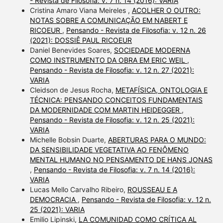
- Revista de Filosofia: v. 7 n. 14 (2016): VARIA
Cristina Amaro Viana Meireles ,
ACOLHER O OUTRO:
NOTAS SOBRE A COMUNICAÇÃO EM NABERT E
RICOEUR
,
Pensando - Revista de Filosofia: v. 12 n. 26
(2021): DOSSIÊ PAUL RICOEUR
Daniel Benevides Soares,
SOCIEDADE MODERNA
COMO INSTRUMENTO DA OBRA EM ERIC WEIL
,
Pensando - Revista de Filosofia: v. 12 n. 27 (2021):
VARIA
Cleidson de Jesus Rocha,
METAFÍSICA, ONTOLOGIA E
TÉCNICA: PENSANDO CONCEITOS FUNDAMENTAIS
DA MODERNIDADE COM MARTIN HEIDEGGER
,
Pensando - Revista de Filosofia: v. 12 n. 25 (2021):
VARIA
Michelle Bobsin Duarte,
ABERTURAS PARA O MUNDO:
DA SENSIBILIDADE VEGETATIVA AO FENÔMENO
MENTAL HUMANO NO PENSAMENTO DE HANS JONAS
,
Pensando - Revista de Filosofia: v. 7 n. 14 (2016):
VARIA
Lucas Mello Carvalho Ribeiro,
ROUSSEAU E A
DEMOCRACIA
,
Pensando - Revista de Filosofia: v. 12 n.
25 (2021): VARIA
Emilio Lipinski,
LA COMUNIDAD COMO CRÍTICA AL