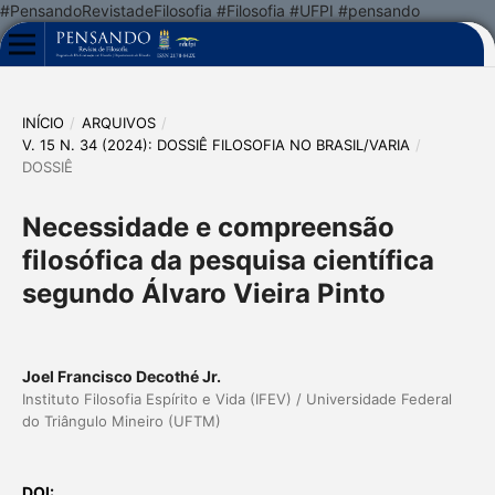
#PensandoRevistadeFilosofia #Filosofia #UFPI #pensando
INÍCIO
/
ARQUIVOS
/
V. 15 N. 34 (2024): DOSSIÊ FILOSOFIA NO BRASIL/VARIA
/
DOSSIÊ
Necessidade e compreensão
filosófica da pesquisa científica
segundo Álvaro Vieira Pinto
Joel Francisco Decothé Jr.
Instituto Filosofia Espírito e Vida (IFEV) / Universidade Federal
do Triângulo Mineiro (UFTM)
DOI: