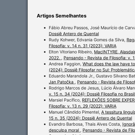
Artigos Semelhantes
Fábio Abreu Passos, José Maurício de Carv
Dossiê Antero de Quental
Rudy Kohwer, Edvania Gomes da Silva,
Rega
Filosofia: v. 14 n. 31 (2023): VARIA
Elton Vitoriano Ribeiro,
MacINTYRE, Alasdair.
2022.
,
Pensando - Revista de Filosofia: v. 
Andrea Faggion,
What does the law have to
(2024): Dossiê Filosofar no Sul: Problemática
Eduardo Marandola Jr., Gustavo Silvano Bati
Jan Patočka
,
Pensando - Revista de Filosof
Rodrigo Marcos de Jesus, Lúcio Álvaro Ma
v. 15 n. 34 (2024): Dossiê Filosofia no Brasi
Marsiel Pacífico,
REFLEXÕES SOBRE EXPER
Filosofia: v. 13 n. 29 (2022): VARIA
Manuel Cândido Pimentel,
A tessitura lingu
15 n. 35 (2024): Dossiê Antero de Quental
Evandro Barbosa, Thais Alves Costa,
Ignorâ
desculpa moral
,
Pensando - Revista de Filos