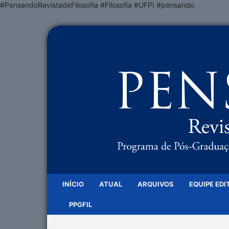
#PensandoRevistadeFilosofia #Filosofia #UFPI #pensando
INÍCIO
ATUAL
ARQUIVOS
EQUIPE EDI
PPGFIL