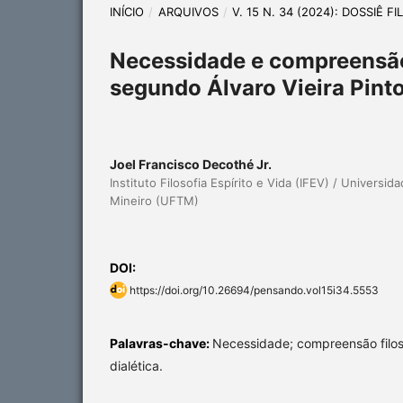
INÍCIO
/
ARQUIVOS
/
V. 15 N. 34 (2024): DOSSIÊ F
Necessidade e compreensão 
segundo Álvaro Vieira Pint
Joel Francisco Decothé Jr.
Instituto Filosofia Espírito e Vida (IFEV) / Universid
Mineiro (UFTM)
DOI:
https://doi.org/10.26694/pensando.vol15i34.5553
Palavras-chave:
Necessidade; compreensão filosó
dialética.