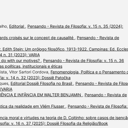
alho,
Editorial
,
Pensando - Revista de Filosofia: v. 15 n. 35 (2024):
rds croisés sur le concept de causalité
,
Pensando - Revista de
 Edith Stein: Um prólogo filosófico, 1913-1922. Campinas: Ed. Eccles
14 n. 31 (2023): VARIA
 do with our motives?
,
Pensando - Revista de Filosofia: v. 15 n. 36
s políticas, institucionais e éticas
sta, Vitor Sartori Cordova,
Fenomenologia, Política e o Pensamento 
ia: v. 14 n. 32 (2023): Dossiê Patočka
rques,
Editorial Dossiê Filosofia no Brasil
,
Pensando - Revista de Filoso
l/VARIA
IÊNCIA E INFÂNCIA EM WALTER BENJAMIN
,
Pensando - Revista de
ística da realidade em Vilém Flusser
,
Pensando - Revista de Filosofia:
ncia moral e virtudes na teoria de D. Coitinho: sobre casos de isençã
ofia: v. 16 n. 37 (2025): Dossiê Filosofia da Religião/Book