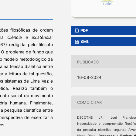
ões filosóficas de ordem
PDF
obra
Ciência e existência:
XML
67) redigida pelo filósofo
). O problema de fundo que
 o modelo metodológico da
PUBLICADO
a na tensão dialética entre
r a leitura de tal questão,
16-08-2024
 os sistemas de Lima Vaz e
ética. Realizo também o
ponto social do movimento
COMO CITAR
tória humana. Finalmente,
a pesquisa científica entre
erspectiva de exercitar a
DECOTHÉ JR., Joel Francisco
Necessidade e compreensão filosófi
os.
da pesquisa científica segundo Álva
Vieira Pinto.
Pensando - Revista d