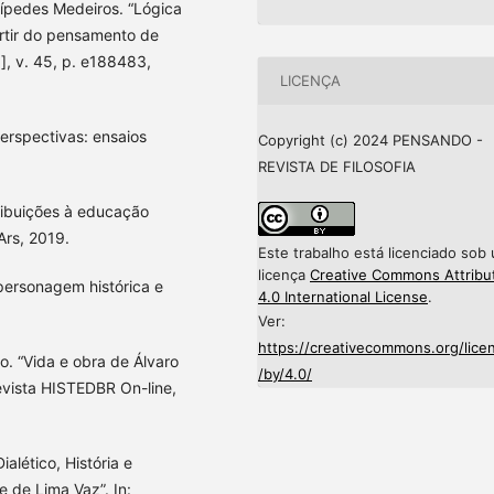
ípedes Medeiros. “Lógica
artir do pensamento de
.], v. 45, p. e188483,
LICENÇA
erspectivas: ensaios
Copyright (c) 2024 PENSANDO -
REVISTA DE FILOSOFIA
tribuições à educação
Ars, 2019.
Este trabalho está licenciado sob
licença
Creative Commons Attribu
 personagem histórica e
4.0 International License
.
Ver:
https://creativecommons.org/lice
. “Vida e obra de Álvaro
/by/4.0/
Revista HISTEDBR On-line,
lético, História e
 de Lima Vaz”. In: