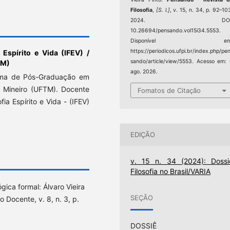
Filosofia
,
[S. l.]
, v. 15, n. 34, p. 92–10
2024. DOI
10.26694/pensando.vol15i34.5553.
Disponível em
https://periodicos.ufpi.br/index.php/pe
a Espírito e Vida (IFEV) /
sando/article/view/5553. Acesso em:
TM)
ago. 2026.
ama de Pós-Graduação em
o Mineiro (UFTM). Docente
Fomatos de Citação
fia Espírito e Vida - (IFEV)
EDIÇÃO
v. 15 n. 34 (2024): Dossi
Filosofia no Brasil/VARIA
gica formal: Álvaro Vieira
SEÇÃO
o Docente, v. 8, n. 3, p.
DOSSIÊ