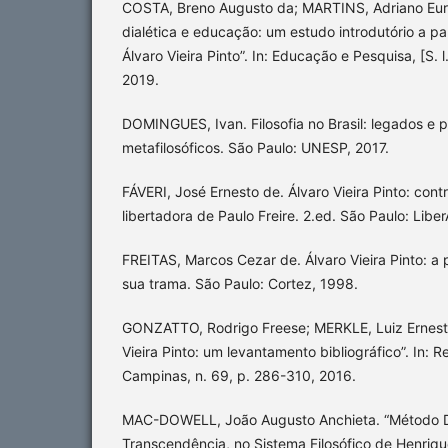
COSTA, Breno Augusto da; MARTINS, Adriano Eur
dialética e educação: um estudo introdutório a p
Álvaro Vieira Pinto”. In: Educação e Pesquisa, [S. l
2019.
DOMINGUES, Ivan. Filosofia no Brasil: legados e p
metafilosóficos. São Paulo: UNESP, 2017.
FÁVERI, José Ernesto de. Álvaro Vieira Pinto: con
libertadora de Paulo Freire. 2.ed. São Paulo: Liber
FREITAS, Marcos Cezar de. Álvaro Vieira Pinto: a
sua trama. São Paulo: Cortez, 1998.
GONZATTO, Rodrigo Freese; MERKLE, Luiz Ernesto
Vieira Pinto: um levantamento bibliográfico”. In: 
Campinas, n. 69, p. 286-310, 2016.
MAC-DOWELL, João Augusto Anchieta. “Método Dia
Transcendência, no Sistema Filosófico de Henrique