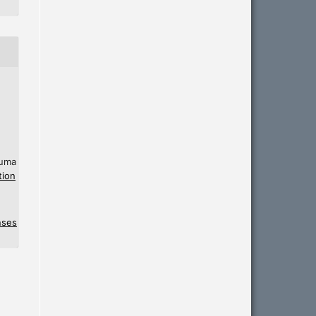
 uma
tion
nses