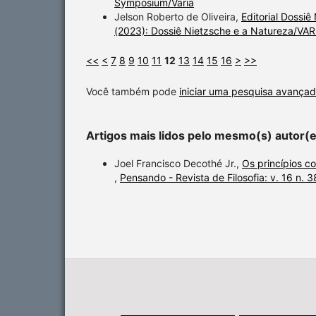
Symposium/Varia
Jelson Roberto de Oliveira,
Editorial Dossi
(2023): Dossiê Nietzsche e a Natureza/VAR
<<
<
7
8
9
10
11
12
13
14
15
16
>
>>
Você também pode
iniciar uma pesquisa avançad
Artigos mais lidos pelo mesmo(s) autor(
Joel Francisco Decothé Jr.,
Os princípios c
,
Pensando - Revista de Filosofia: v. 16 n. 