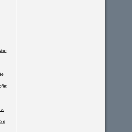
iae,
de
fia:
 v.
o e