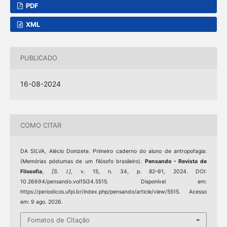
PDF
XML
PUBLICADO
16-08-2024
COMO CITAR
DA SILVA, Alécio Donizete. Primeiro caderno do aluno de antropofagia:
(Memórias póstumas de um filósofo brasileiro).
Pensando - Revista de
Filosofia
,
[S. l.]
, v. 15, n. 34, p. 82–91, 2024. DOI:
10.26694/pensando.vol15i34.5515. Disponível em:
https://periodicos.ufpi.br/index.php/pensando/article/view/5515. Acesso
em: 9 ago. 2026.
Fomatos de Citação