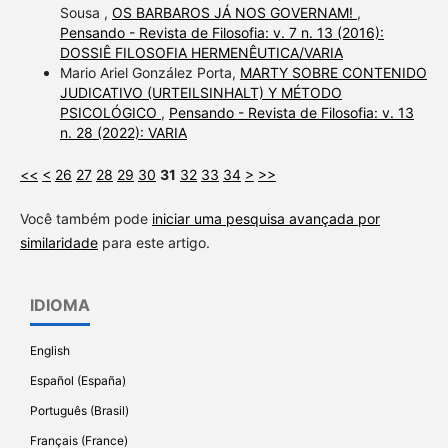
Sousa ,
OS BARBAROS JÁ NOS GOVERNAM!
,
Pensando - Revista de Filosofia: v. 7 n. 13 (2016):
DOSSIÊ FILOSOFIA HERMENÊUTICA/VARIA
Mario Ariel González Porta,
MARTY SOBRE CONTENIDO
JUDICATIVO (URTEILSINHALT) Y MÉTODO
PSICOLÓGICO
,
Pensando - Revista de Filosofia: v. 13
n. 28 (2022): VARIA
<<
<
26
27
28
29
30
31
32
33
34
>
>>
Você também pode
iniciar uma pesquisa avançada por
similaridade
para este artigo.
IDIOMA
English
Español (España)
Português (Brasil)
Français (France)