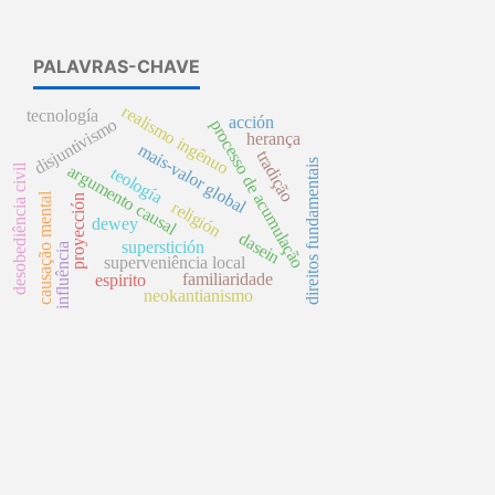
PALAVRAS-CHAVE
realismo ingênuo
tecnología
acción
disjuntivismo
processo de acumulação
herança
mais-valor global
tradição
direitos fundamentais
argumento causal
desobediência civil
teología
causação mental
proyección
religión
dewey
dasein
superstición
influência
superveniência local
familiaridade
espirito
neokantianismo