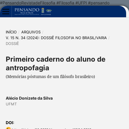
#PensandoRevistadeFilosofia #Filosofia #UFPI #pensando
INÍCIO
/
ARQUIVOS
/
V. 15 N. 34 (2024): DOSSIÊ FILOSOFIA NO BRASIL/VARIA
/
DOSSIÊ
Primeiro caderno do aluno de
antropofagia
(Memórias póstumas de um filósofo brasileiro)
Alécio Donizete da Silva
UFMT
DOI: