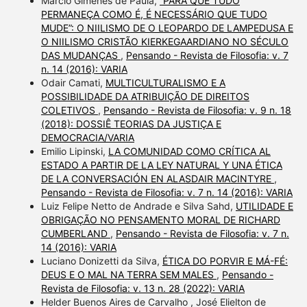
Marcio Gimenes de Paula,
“PARA QUE TUDO
PERMANEÇA COMO É, É NECESSÁRIO QUE TUDO
MUDE”: O NIILISMO DE O LEOPARDO DE LAMPEDUSA E
O NIILISMO CRISTÃO KIERKEGAARDIANO NO SÉCULO
DAS MUDANÇAS
,
Pensando - Revista de Filosofia: v. 7
n. 14 (2016): VARIA
Odair Camati,
MULTICULTURALISMO E A
POSSIBILIDADE DA ATRIBUIÇÃO DE DIREITOS
COLETIVOS
,
Pensando - Revista de Filosofia: v. 9 n. 18
(2018): DOSSIÊ TEORIAS DA JUSTIÇA E
DEMOCRACIA/VARIA
Emilio Lipinski,
LA COMUNIDAD COMO CRÍTICA AL
ESTADO A PARTIR DE LA LEY NATURAL Y UNA ÉTICA
DE LA CONVERSACIÓN EN ALASDAIR MACINTYRE
,
Pensando - Revista de Filosofia: v. 7 n. 14 (2016): VARIA
Luiz Felipe Netto de Andrade e Silva Sahd,
UTILIDADE E
OBRIGAÇÃO NO PENSAMENTO MORAL DE RICHARD
CUMBERLAND
,
Pensando - Revista de Filosofia: v. 7 n.
14 (2016): VARIA
Luciano Donizetti da Silva,
ÉTICA DO PORVIR E MÁ-FÉ:
DEUS E O MAL NA TERRA SEM MALES
,
Pensando -
Revista de Filosofia: v. 13 n. 28 (2022): VARIA
Helder Buenos Aires de Carvalho , José Elielton de