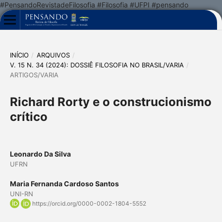
#PensandoRevistadeFilosofia #Filosofia #UFPI #pensando
INÍCIO
/
ARQUIVOS
/
V. 15 N. 34 (2024): DOSSIÊ FILOSOFIA NO BRASIL/VARIA
/
ARTIGOS/VARIA
Richard Rorty e o construcionismo
crítico
Leonardo Da Silva
UFRN
Maria Fernanda Cardoso Santos
UNI-RN
https://orcid.org/0000-0002-1804-5552