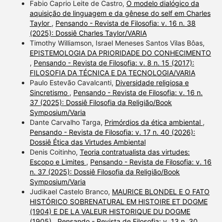
Fabio Caprio Leite de Castro,
O modelo dialógico da
aquisição de linguagem e da gênese do self em Charles
Taylor
,
Pensando - Revista de Filosofia: v. 16 n. 38
(2025): Dossiê Charles Taylor/VARIA
Timothy Williamson, Israel Meneses Santos Vilas Bôas,
EPISTEMOLOGIA DA PRIORIDADE DO CONHECIMENTO
,
Pensando - Revista de Filosofia: v. 8 n. 15 (2017):
FILOSOFIA DA TÉCNICA E DA TECNOLOGIA/VARIA
Paulo Estevão Cavalcanti,
Diversidade religiosa e
Sincretismo
,
Pensando - Revista de Filosofia: v. 16 n.
37 (2025): Dossiê Filosofia da Religião/Book
Symposium/Varia
Dante Carvalho Targa,
Primórdios da ética ambiental
,
Pensando - Revista de Filosofia: v. 17 n. 40 (2026):
Dossiê Ética das Virtudes Ambiental
Denis Coitinho,
Teoria contratualista das virtudes:
Escopo e Limites
,
Pensando - Revista de Filosofia: v. 16
n. 37 (2025): Dossiê Filosofia da Religião/Book
Symposium/Varia
Judikael Castelo Branco,
MAURICE BLONDEL E O FATO
HISTÓRICO SOBRENATURAL EM HISTOIRE ET DOGME
(1904) E DE LA VALEUR HISTORIQUE DU DOGME
(1905)
,
Pensando - Revista de Filosofia: v. 13 n. 30