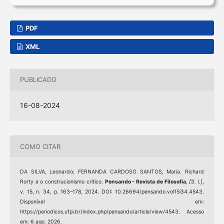
PDF
XML
PUBLICADO
16-08-2024
COMO CITAR
DA SILVA, Leonardo; FERNANDA CARDOSO SANTOS, Maria. Richard
Rorty e o construcionismo crítico.
Pensando - Revista de Filosofia
,
[S. l.]
,
v. 15, n. 34, p. 163–178, 2024. DOI: 10.26694/pensando.vol15i34.4543.
Disponível em:
https://periodicos.ufpi.br/index.php/pensando/article/view/4543. Acesso
em: 6 ago. 2026.