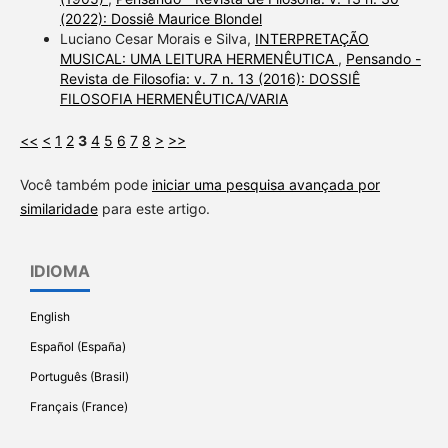
(2022): Dossiê Maurice Blondel
Luciano Cesar Morais e Silva,
INTERPRETAÇÃO
MUSICAL: UMA LEITURA HERMENÊUTICA
,
Pensando -
Revista de Filosofia: v. 7 n. 13 (2016): DOSSIÊ
FILOSOFIA HERMENÊUTICA/VARIA
<<
<
1
2
3
4
5
6
7
8
>
>>
Você também pode
iniciar uma pesquisa avançada por
similaridade
para este artigo.
IDIOMA
English
Español (España)
Português (Brasil)
Français (France)