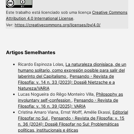
Este trabalho está licenciado sob uma licença
Creative Commons
Attribution 4.0 International License
.
Ver:
https://creativecommons.org/licenses/by/4.0/
Artigos Semelhantes
Ricardo Espinoza Lolas,
La naturaleza dionisíaca, de un
humano solitario, como expresión posible para salir del
laberinto del Capitalismo
,
Pensando - Revista de
Filosofia: v. 14 n. 33 (2023): Dossiê Nietzsche e a
Natureza/VARIA
Lucas Nogueira do Rêgo Monteiro Villa,
Philosophy as
involuntary self-confession
,
Pensando - Revista de
Filosofia: v. 16 n. 39 (2025): VARIA
Cristina Amaro Viana, Ernst Wolff, Amélie Ekassi,
Editorial
Filosofar no Sul
,
Pensando - Revista de Filosofia: v. 15
n. 36 (2024): Dossiê Filosofar no Sul: Problemáticas
políticas, institucionais e éticas