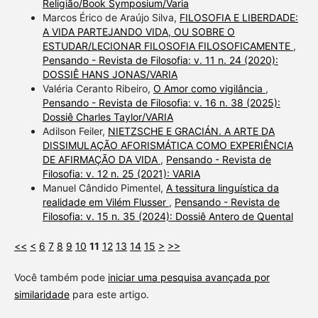
Religião/Book Symposium/Varia
Marcos Érico de Araújo Silva,
FILOSOFIA E LIBERDADE:
A VIDA PARTEJANDO VIDA, OU SOBRE O
ESTUDAR/LECIONAR FILOSOFIA FILOSOFICAMENTE
,
Pensando - Revista de Filosofia: v. 11 n. 24 (2020):
DOSSIÊ HANS JONAS/VARIA
Valéria Ceranto Ribeiro,
O Amor como vigilância
,
Pensando - Revista de Filosofia: v. 16 n. 38 (2025):
Dossiê Charles Taylor/VARIA
Adilson Feiler,
NIETZSCHE E GRACIÁN. A ARTE DA
DISSIMULAÇÃO AFORISMÁTICA COMO EXPERIÊNCIA
DE AFIRMAÇÃO DA VIDA
,
Pensando - Revista de
Filosofia: v. 12 n. 25 (2021): VARIA
Manuel Cândido Pimentel,
A tessitura linguística da
realidade em Vilém Flusser
,
Pensando - Revista de
Filosofia: v. 15 n. 35 (2024): Dossiê Antero de Quental
<<
<
6
7
8
9
10
11
12
13
14
15
>
>>
Você também pode
iniciar uma pesquisa avançada por
similaridade
para este artigo.