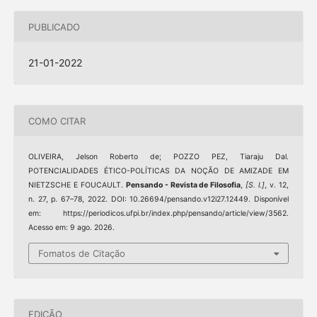
PUBLICADO
21-01-2022
COMO CITAR
OLIVEIRA, Jelson Roberto de; POZZO PEZ, Tiaraju Dal.
POTENCIALIDADES ÉTICO-POLÍTICAS DA NOÇÃO DE AMIZADE EM
NIETZSCHE E FOUCAULT.
Pensando - Revista de Filosofia
,
[S. l.]
, v. 12,
n. 27, p. 67–78, 2022. DOI: 10.26694/pensando.v12i27.12449. Disponível
em: https://periodicos.ufpi.br/index.php/pensando/article/view/3562.
Acesso em: 9 ago. 2026.
Fomatos de Citação
EDIÇÃO