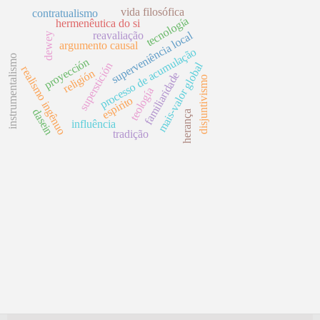
vida filosófica
contratualismo
tecnología
hermenêutica do si
superveniência local
reavaliação
dewey
argumento causal
processo de acumulação
instrumentalismo
proyección
mais-valor global
superstición
realismo ingênuo
religión
familiaridade
disjuntivismo
teología
espirito
dasein
herança
influência
tradição