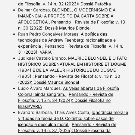
de Filosofia: v. 14 n. 32 (2023): Dossiê Patočka
Delmar Cardoso,
BLONDEL, O MODERNISMO E A
IMANÊNCIA: A PROPÓSITO DA CARTA SOBRE A
APOLOGÉTICA
,
Pensando - Revista de Filosofia: v. 13
n. 30 (2022): Dossiê Maurice Blondel
Ruan Pedro Gonçalves Moraes,
A política das
tecnologias de Andrew Feenberg: racionalidade e
experiência
,
Pensando - Revista de Filosofia: v. 14 n.
31 (2023): VARIA
Judikael Castelo Branco,
MAURICE BLONDEL E O FATO
HISTÓRICO SOBRENATURAL EM HISTOIRE ET DOGME
(1904) E DE LA VALEUR HISTORIQUE DU DOGME
(1905)
,
Pensando - Revista de Filosofia: v. 13 n. 30
(2022): Dossiê Maurice Blondel
Lucio Álvaro Marques,
As Veias abertas da Filosofia
Colonial ainda sangram.
,
Pensando - Revista de
Filosofia: v. 15 n. 34 (2024): Dossiê Filosofia no
Brasil/VARIA
Evandro Barbosa, Thais Alves Costa,
Ignorância moral e
virtudes na teoria de D. Coitinho: sobre casos de
isenção e desculpa moral
,
Pensando - Revista de
Filosofia: v. 16 n. 37 (2025): Dossiê Filosofia da