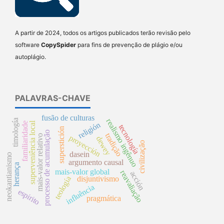
A partir de 2024, todos os artigos publicados terão revisão pelo
software
CopySpider
para fins de prevenção de plágio e/ou
autoplágio.
PALAVRAS-CHAVE
fusão de culturas
realismo ingênuo
timología
superveniência local
religión
familiaridade
tecnología
superstición
processo de acumulação
tradição
mais-valor relativo
proyección
dewey
civilização
dasein
neokantianismo
argumento causal
herança
mais-valor global
reavaliação
acción
disjuntivismo
teología
influência
espirito
pragmática