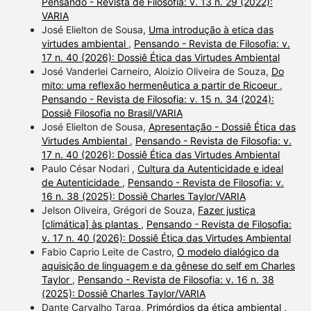
Pensando - Revista de Filosofia: v. 13 n. 29 (2022):
VARIA
José Elielton de Sousa,
Uma introdução à etica das
virtudes ambiental
,
Pensando - Revista de Filosofia: v.
17 n. 40 (2026): Dossiê Ética das Virtudes Ambiental
José Vanderlei Carneiro, Aloizio Oliveira de Souza,
Do
mito: uma reflexão hermenêutica a partir de Ricoeur
,
Pensando - Revista de Filosofia: v. 15 n. 34 (2024):
Dossiê Filosofia no Brasil/VARIA
José Elielton de Sousa,
Apresentação - Dossiê Ética das
Virtudes Ambiental
,
Pensando - Revista de Filosofia: v.
17 n. 40 (2026): Dossiê Ética das Virtudes Ambiental
Paulo César Nodari ,
Cultura da Autenticidade e ideal
de Autenticidade
,
Pensando - Revista de Filosofia: v.
16 n. 38 (2025): Dossiê Charles Taylor/VARIA
Jelson Oliveira, Grégori de Souza,
Fazer justiça
[climática] às plantas
,
Pensando - Revista de Filosofia:
v. 17 n. 40 (2026): Dossiê Ética das Virtudes Ambiental
Fabio Caprio Leite de Castro,
O modelo dialógico da
aquisição de linguagem e da gênese do self em Charles
Taylor
,
Pensando - Revista de Filosofia: v. 16 n. 38
(2025): Dossiê Charles Taylor/VARIA
Dante Carvalho Targa,
Primórdios da ética ambiental
,