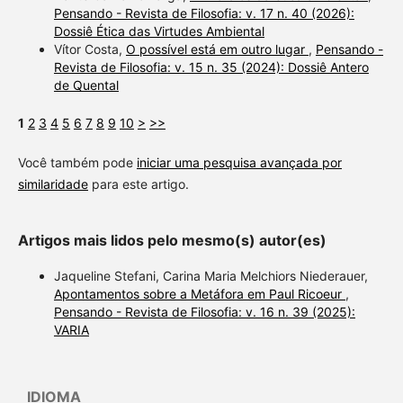
Pensando - Revista de Filosofia: v. 17 n. 40 (2026):
Dossiê Ética das Virtudes Ambiental
Vítor Costa,
O possível está em outro lugar
,
Pensando -
Revista de Filosofia: v. 15 n. 35 (2024): Dossiê Antero
de Quental
1
2
3
4
5
6
7
8
9
10
>
>>
Você também pode
iniciar uma pesquisa avançada por
similaridade
para este artigo.
Artigos mais lidos pelo mesmo(s) autor(es)
Jaqueline Stefani, Carina Maria Melchiors Niederauer,
Apontamentos sobre a Metáfora em Paul Ricoeur
,
Pensando - Revista de Filosofia: v. 16 n. 39 (2025):
VARIA
IDIOMA