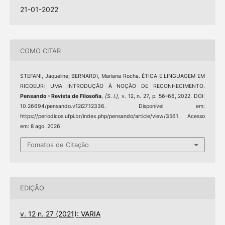
21-01-2022
COMO CITAR
STEFANI, Jaqueline; BERNARDI, Mariana Rocha. ÉTICA E LINGUAGEM EM
RICOEUR: UMA INTRODUÇÃO À NOÇÃO DE RECONHECIMENTO.
Pensando - Revista de Filosofia
,
[S. l.]
, v. 12, n. 27, p. 56–66, 2022. DOI:
10.26694/pensando.v12i27.12336. Disponível em:
https://periodicos.ufpi.br/index.php/pensando/article/view/3561. Acesso
em: 8 ago. 2026.
Fomatos de Citação
EDIÇÃO
v. 12 n. 27 (2021): VARIA