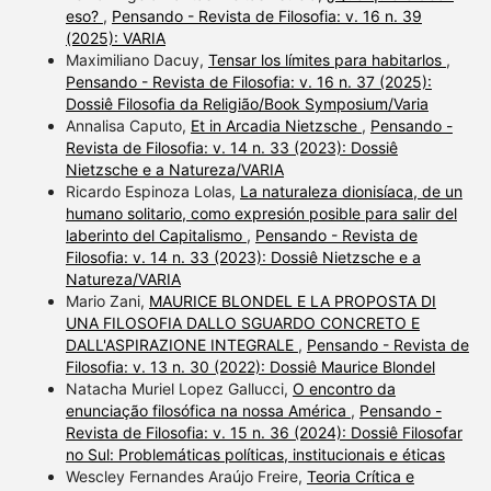
eso?
,
Pensando - Revista de Filosofia: v. 16 n. 39
(2025): VARIA
Maximiliano Dacuy,
Tensar los límites para habitarlos
,
Pensando - Revista de Filosofia: v. 16 n. 37 (2025):
Dossiê Filosofia da Religião/Book Symposium/Varia
Annalisa Caputo,
Et in Arcadia Nietzsche
,
Pensando -
Revista de Filosofia: v. 14 n. 33 (2023): Dossiê
Nietzsche e a Natureza/VARIA
Ricardo Espinoza Lolas,
La naturaleza dionisíaca, de un
humano solitario, como expresión posible para salir del
laberinto del Capitalismo
,
Pensando - Revista de
Filosofia: v. 14 n. 33 (2023): Dossiê Nietzsche e a
Natureza/VARIA
Mario Zani,
MAURICE BLONDEL E LA PROPOSTA DI
UNA FILOSOFIA DALLO SGUARDO CONCRETO E
DALL'ASPIRAZIONE INTEGRALE
,
Pensando - Revista de
Filosofia: v. 13 n. 30 (2022): Dossiê Maurice Blondel
Natacha Muriel Lopez Gallucci,
O encontro da
enunciação filosófica na nossa América
,
Pensando -
Revista de Filosofia: v. 15 n. 36 (2024): Dossiê Filosofar
no Sul: Problemáticas políticas, institucionais e éticas
Wescley Fernandes Araújo Freire,
Teoria Crítica e