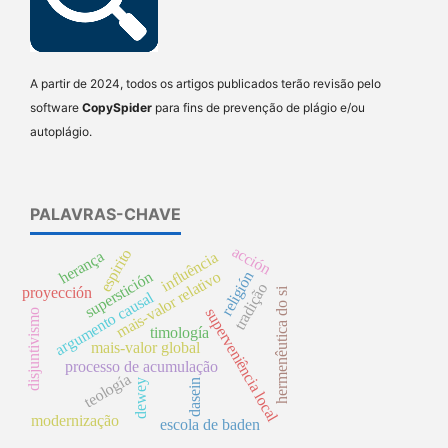
A partir de 2024, todos os artigos publicados terão revisão pelo
software
CopySpider
para fins de prevenção de plágio e/ou
autoplágio.
PALAVRAS-CHAVE
acción
espirito
herança
influência
mais-valor relativo
superstición
religión
tradição
proyección
hermenêutica do si
argumento causal
superveniência local
disjuntivismo
timología
mais-valor global
processo de acumulação
teología
dewey
dasein
modernização
escola de baden