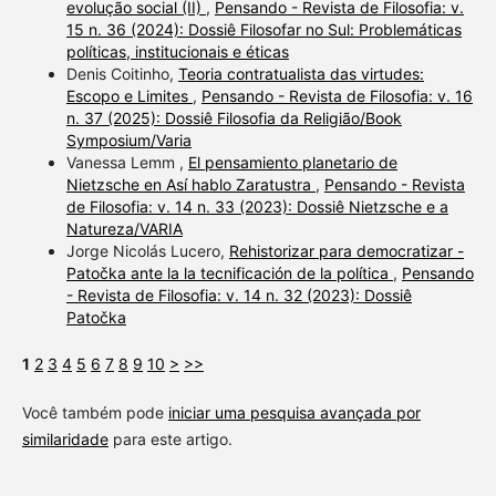
evolução social (II)
,
Pensando - Revista de Filosofia: v.
15 n. 36 (2024): Dossiê Filosofar no Sul: Problemáticas
políticas, institucionais e éticas
Denis Coitinho,
Teoria contratualista das virtudes:
Escopo e Limites
,
Pensando - Revista de Filosofia: v. 16
n. 37 (2025): Dossiê Filosofia da Religião/Book
Symposium/Varia
Vanessa Lemm ,
El pensamiento planetario de
Nietzsche en Así hablo Zaratustra
,
Pensando - Revista
de Filosofia: v. 14 n. 33 (2023): Dossiê Nietzsche e a
Natureza/VARIA
Jorge Nicolás Lucero,
Rehistorizar para democratizar -
Patočka ante la la tecnificación de la política
,
Pensando
- Revista de Filosofia: v. 14 n. 32 (2023): Dossiê
Patočka
1
2
3
4
5
6
7
8
9
10
>
>>
Você também pode
iniciar uma pesquisa avançada por
similaridade
para este artigo.