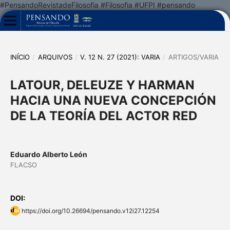
#PensandoRevistadeFilosofia #Filosofia #UFPI #pensando
INÍCIO
/
ARQUIVOS
/
V. 12 N. 27 (2021): VARIA
/
ARTIGOS/VARIA
LATOUR, DELEUZE Y HARMAN
HACIA UNA NUEVA CONCEPCIÓN
DE LA TEORÍA DEL ACTOR RED
Eduardo Alberto León
FLACSO
DOI:
https://doi.org/10.26694/pensando.v12i27.12254