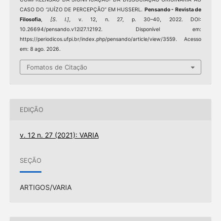
CASO DO “JUÍZO DE PERCEPÇÃO” EM HUSSERL.
Pensando - Revista de
Filosofia
,
[S. l.]
, v. 12, n. 27, p. 30–40, 2022. DOI:
10.26694/pensando.v12i27.12192. Disponível em:
https://periodicos.ufpi.br/index.php/pensando/article/view/3559. Acesso
em: 8 ago. 2026.
Fomatos de Citação
EDIÇÃO
v. 12 n. 27 (2021): VARIA
SEÇÃO
ARTIGOS/VARIA