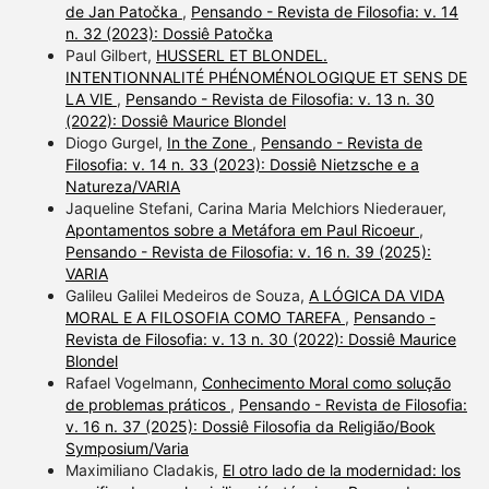
de Jan Patočka
,
Pensando - Revista de Filosofia: v. 14
n. 32 (2023): Dossiê Patočka
Paul Gilbert,
HUSSERL ET BLONDEL.
INTENTIONNALITÉ PHÉNOMÉNOLOGIQUE ET SENS DE
LA VIE
,
Pensando - Revista de Filosofia: v. 13 n. 30
(2022): Dossiê Maurice Blondel
Diogo Gurgel,
In the Zone
,
Pensando - Revista de
Filosofia: v. 14 n. 33 (2023): Dossiê Nietzsche e a
Natureza/VARIA
Jaqueline Stefani, Carina Maria Melchiors Niederauer,
Apontamentos sobre a Metáfora em Paul Ricoeur
,
Pensando - Revista de Filosofia: v. 16 n. 39 (2025):
VARIA
Galileu Galilei Medeiros de Souza,
A LÓGICA DA VIDA
MORAL E A FILOSOFIA COMO TAREFA
,
Pensando -
Revista de Filosofia: v. 13 n. 30 (2022): Dossiê Maurice
Blondel
Rafael Vogelmann,
Conhecimento Moral como solução
de problemas práticos
,
Pensando - Revista de Filosofia:
v. 16 n. 37 (2025): Dossiê Filosofia da Religião/Book
Symposium/Varia
Maximiliano Cladakis,
El otro lado de la modernidad: los