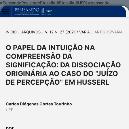
#PensandoRevistadeFilosofia #Filosofia #UFPI #pensando
INÍCIO
/
ARQUIVOS
/
V. 12 N. 27 (2021): VARIA
/
ARTIGOS/VARIA
O PAPEL DA INTUIÇÃO NA
COMPREENSÃO DA
SIGNIFICAÇÃO: DA DISSOCIAÇÃO
ORIGINÁRIA AO CASO DO “JUÍZO
DE PERCEPÇÃO” EM HUSSERL
Carlos Diógenes Cortes Tourinho
UFF
DOI: