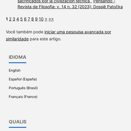
sacrificados por la civilización técnica
,
Pensando -
Revista de Filosofia: v. 14 n. 32 (2023): Dossiê Patočka
1
2
3
4
5
6
7
8
9
10
>
>>
Você também pode
iniciar uma pesquisa avançada por
similaridade
para este artigo.
IDIOMA
English
Español (España)
Português (Brasil)
Français (France)
QUALIS