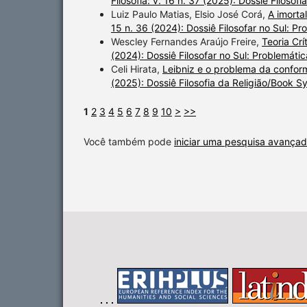
Filosofia: v. 16 n. 37 (2025): Dossiê Filoso
Luiz Paulo Matias, Elsio José Corá,
A imorta
15 n. 36 (2024): Dossiê Filosofar no Sul: Pro
Wescley Fernandes Araújo Freire,
Teoria Crí
(2024): Dossiê Filosofar no Sul: Problemática
Celi Hirata,
Leibniz e o problema da confo
(2025): Dossiê Filosofia da Religião/Book 
1
2
3
4
5
6
7
8
9
10
>
>>
Você também pode
iniciar uma pesquisa avançad