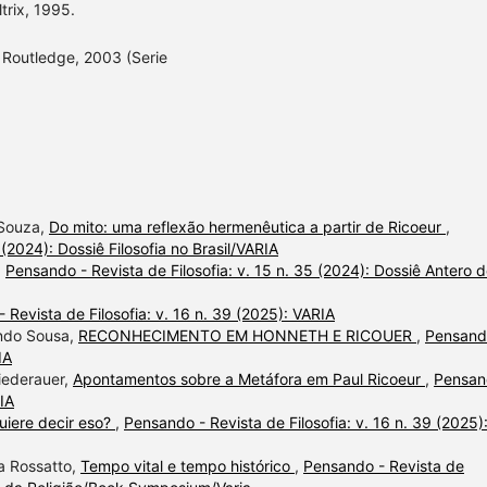
trix, 1995.
 Routledge, 2003 (Serie
 Souza,
Do mito: uma reflexão hermenêutica a partir de Ricoeur
,
 (2024): Dossiê Filosofia no Brasil/VARIA
,
Pensando - Revista de Filosofia: v. 15 n. 35 (2024): Dossiê Antero 
 Revista de Filosofia: v. 16 n. 39 (2025): VARIA
ando Sousa,
RECONHECIMENTO EM HONNETH E RICOUER
,
Pensand
IA
Niederauer,
Apontamentos sobre a Metáfora em Paul Ricoeur
,
Pensan
RIA
uiere decir eso?
,
Pensando - Revista de Filosofia: v. 16 n. 39 (2025)
a Rossatto,
Tempo vital e tempo histórico
,
Pensando - Revista de