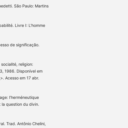
edetti. São Paulo: Martins
pabilité. Livre I: L'homme
cesso de significação.
ocialité, religion:
03, 1986. Disponível em
x
>. Acesso em 17 abr.
age: l’herméneutique
 la question du divin.
l. Trad. Antônio Chelini,