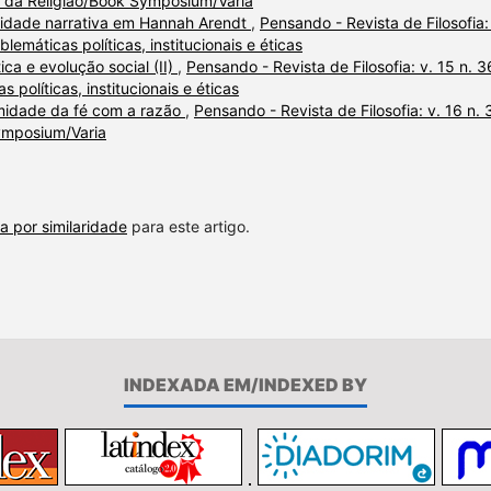
fia da Religião/Book Symposium/Varia
lidade narrativa em Hannah Arendt
,
Pensando - Revista de Filosofia:
blemáticas políticas, institucionais e éticas
tica e evolução social (II)
,
Pensando - Revista de Filosofia: v. 15 n. 3
s políticas, institucionais e éticas
rmidade da fé com a razão
,
Pensando - Revista de Filosofia: v. 16 n. 
Symposium/Varia
a por similaridade
para este artigo.
INDEXADA EM/INDEXED BY