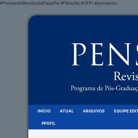
#PensandoRevistadeFilosofia #Filosofia #UFPI #pensando
INÍCIO
ATUAL
ARQUIVOS
EQUIPE EDI
PPGFIL