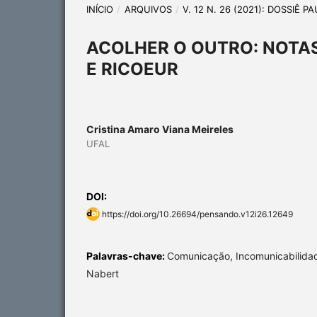
INÍCIO
/
ARQUIVOS
/
V. 12 N. 26 (2021): DOSSIÊ P
ACOLHER O OUTRO: NOTA
E RICOEUR
Cristina Amaro Viana Meireles
UFAL
DOI:
https://doi.org/10.26694/pensando.v12i26.12649
Palavras-chave:
Comunicação, Incomunicabilidade
Nabert