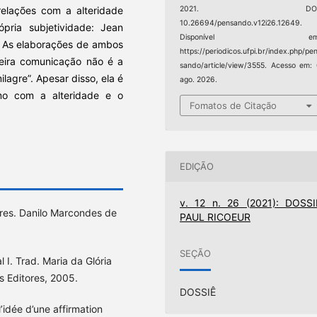
elações com a alteridade
2021. DOI
10.26694/pensando.v12i26.12649.
pria subjetividade: Jean
Disponível em
. As elaborações de ambos
https://periodicos.ufpi.br/index.php/pe
eira comunicação não é a
sando/article/view/3555. Acesso em:
lagre”. Apesar disso, ela é
ago. 2026.
imo com a alteridade e o
Fomatos de Citação
EDIÇÃO
v. 12 n. 26 (2021): DOSSI
pres. Danilo Marcondes de
PAUL RICOEUR
SEÇÃO
 I. Trad. Maria da Glória
s Editores, 2005.
DOSSIÊ
’idée d’une affirmation