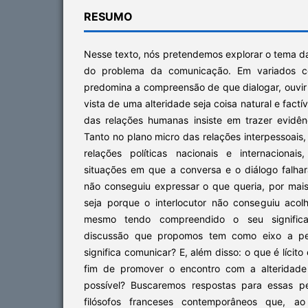
RESUMO
Nesse texto, nós pretendemos explorar o tema da 
do problema da comunicação. Em variados co
predomina a compreensão de que dialogar, ouvir
vista de uma alteridade seja coisa natural e factí
das relações humanas insiste em trazer evidênc
Tanto no plano micro das relações interpessoai
relações políticas nacionais e internaciona
situações em que a conversa e o diálogo falhar
não conseguiu expressar o que queria, por mai
seja porque o interlocutor não conseguiu acolh
mesmo tendo compreendido o seu significad
discussão que propomos tem como eixo a pe
significa comunicar? E, além disso: o que é líci
fim de promover o encontro com a alteridade
possível? Buscaremos respostas para essas pe
filósofos franceses contemporâneos que, a