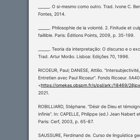
______. O si-mesmo como outro. Trad. Ivone C. Ben
Fontes, 2014.
______. Philosophie de la volonté. 2. Finitude et cul
faillible. Paris: Éditions Points, 2009, p. 35-199.
______. Teoria da interpretação: O discurso e o ex
Trad. Artur Morão. Lisboa: Edições 70, 1996.
RICOEUR, Paul; DANESE, Attilio. “Intersubjectivité, s
Entretien avec Paul Ricoeur”. Fonds Ricoeur. IIA4
<
https://omekas.obspm.fr/s/psl/ark:/18469/28jp
2021.
ROBILLIARD, Stéphane. “Désir de Dieu et témoign
infinie”. In: CAPELLE, Philippe (ed.) Jean Nabert et
Paris: Cerf, 2003, p. 65-87.
SAUSSURE, Ferdinand de. Curso de linguística gera