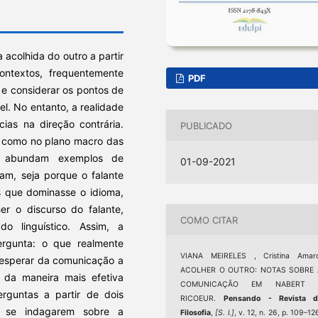
acolhida do outro a partir
ntextos, frequentemente
PDF
 e considerar os pontos de
vel. No entanto, a realidade
ias na direção contrária.
PUBLICADO
s, como no plano macro das
is, abundam exemplos de
01-09-2021
am, seja porque o falante
s que dominasse o idioma,
er o discurso do falante,
COMO CITAR
o linguístico. Assim, a
rgunta: o que realmente
VIANA MEIRELES , Cristina Amaro
to esperar da comunicação a
ACOLHER O OUTRO: NOTAS SOBRE 
 da maneira mais efetiva
COMUNICAÇÃO EM NABERT 
rguntas a partir de dois
RICOEUR.
Pensando - Revista d
o se indagarem sobre a
Filosofia
,
[S. l.]
, v. 12, n. 26, p. 109–12