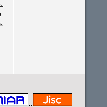
 v.
6
37