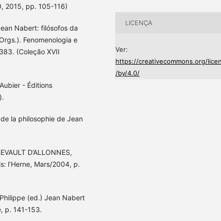
10, 2015, pp. 105-116)
LICENÇA
ean Nabert: filósofos da
 (Orgs.). Fenomenologia e
Ver:
383. (Coleção XVII
https://creativecommons.org/lice
/by/4.0/
ubier - Éditions
).
 de la philosophie de Jean
: REVAULT D’ALLONNES,
s: l’Herne, Mars/2004, p.
 Philippe (ed.) Jean Nabert
e, p. 141-153.