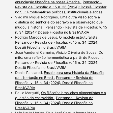
enunciação filosófica na nossa América
,
Pensando -
Revista de Filosofia: v. 15 n. 36 (2024): Dossiê Filosofar
no Sul: Problemáticas políticas, institucionais e éticas
Vladimir Miguel Rodrigues,
Uma outra visão sobre a
dialética do senhor e do escravo e a observação que
mudou a história
,
Pensando - Revista de Filosofia: v. 15
n. 34 (2024): Dossiê Filosofia no Brasil/VARIA
Rodrigo Marcos de Jesus,
O modelo estruturalista
,
Pensando - Revista de Filosofia: v. 15 n. 34 (2024):
Dossiê Filosofia no Brasil/VARIA
José Vanderlei Carneiro, Aloizio Oliveira de Souza,
Do
mito: uma reflexão hermenêutica a partir de Ricoeur
,
Pensando - Revista de Filosofia: v. 15 n. 34 (2024):
Dossiê Filosofia no Brasil/VARIA
Daniel Pansarelli,
Ensaio para uma história da Filosofia
da Libertação no Brasil
,
Pensando - Revista de
Filosofia: v. 15 n. 34 (2024): Dossiê Filosofia no
Brasil/VARIA
Paulo Margutti,
Os filósofos brasileiros oitocentistas e a
questão da escravidão
,
Pensando - Revista de
Filosofia: v. 15 n. 34 (2024): Dossiê Filosofia no
Brasil/VARIA
Luiz Paulo Matias, Elsio José Corá,
A imortalidade