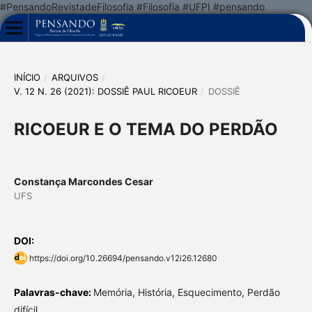
#PensandoRevistadeFilosofia #Filosofia #UFPI #pensando
INÍCIO
/
ARQUIVOS
/
V. 12 N. 26 (2021): DOSSIÊ PAUL RICOEUR
/
DOSSIÊ
RICOEUR E O TEMA DO PERDÃO
Constança Marcondes Cesar
UFS
DOI:
https://doi.org/10.26694/pensando.v12i26.12680
Palavras-chave:
Memória, História, Esquecimento, Perdão
difícil