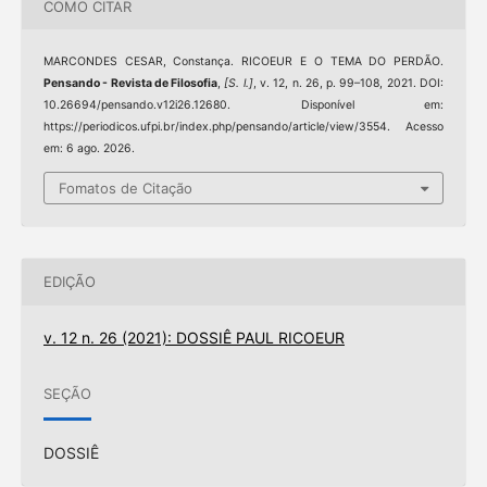
COMO CITAR
MARCONDES CESAR, Constança. RICOEUR E O TEMA DO PERDÃO.
Pensando - Revista de Filosofia
,
[S. l.]
, v. 12, n. 26, p. 99–108, 2021. DOI:
10.26694/pensando.v12i26.12680. Disponível em:
https://periodicos.ufpi.br/index.php/pensando/article/view/3554. Acesso
em: 6 ago. 2026.
Fomatos de Citação
EDIÇÃO
v. 12 n. 26 (2021): DOSSIÊ PAUL RICOEUR
SEÇÃO
DOSSIÊ