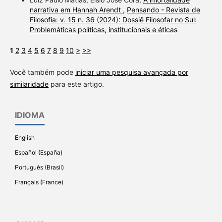
narrativa em Hannah Arendt
,
Pensando - Revista de
Filosofia: v. 15 n. 36 (2024): Dossiê Filosofar no Sul:
Problemáticas políticas, institucionais e éticas
1
2
3
4
5
6
7
8
9
10
>
>>
Você também pode
iniciar uma pesquisa avançada por
similaridade
para este artigo.
IDIOMA
English
Español (España)
Português (Brasil)
Français (France)