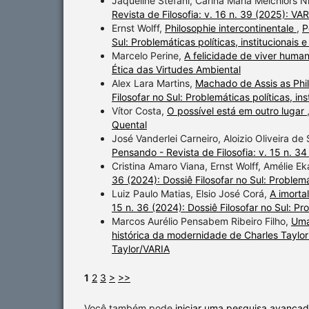
Jaqueline Stefani, Carina Maria Melchiors 
Revista de Filosofia: v. 16 n. 39 (2025): VA
Ernst Wolff,
Philosophie intercontinentale
,
P
Sul: Problemáticas políticas, institucionais e
Marcelo Perine,
A felicidade de viver hum
Ética das Virtudes Ambiental
Alex Lara Martins,
Machado de Assis as Phi
Filosofar no Sul: Problemáticas políticas, ins
Vítor Costa,
O possível está em outro lugar
Quental
José Vanderlei Carneiro, Aloizio Oliveira de
Pensando - Revista de Filosofia: v. 15 n. 34
Cristina Amaro Viana, Ernst Wolff, Amélie Ek
36 (2024): Dossiê Filosofar no Sul: Problemát
Luiz Paulo Matias, Elsio José Corá,
A imorta
15 n. 36 (2024): Dossiê Filosofar no Sul: Pro
Marcos Aurélio Pensabem Ribeiro Filho,
Uma
histórica da modernidade de Charles Taylo
Taylor/VARIA
1
2
3
>
>>
Você também pode
iniciar uma pesquisa avançad