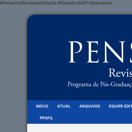
#PensandoRevistadeFilosofia #Filosofia #UFPI #pensando
INÍCIO
ATUAL
ARQUIVOS
EQUIPE EDI
PPGFIL