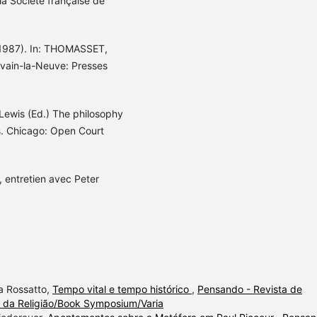
 la Société française de
 (1987). In: THOMASSET,
uvain-la-Neuve: Presses
Lewis (Ed.) The philosophy
rs. Chicago: Open Court
, entretien avec Peter
a Rossatto,
Tempo vital e tempo histórico
,
Pensando - Revista de
fia da Religião/Book Symposium/Varia