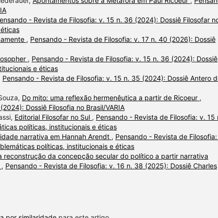
Niederauer,
Apontamentos sobre a Metáfora em Paul Ricoeur
,
Pensan
RIA
ensando - Revista de Filosofia: v. 15 n. 36 (2024): Dossiê Filosofar n
 éticas
anamente
,
Pensando - Revista de Filosofia: v. 17 n. 40 (2026): Dossiê
losopher
,
Pensando - Revista de Filosofia: v. 15 n. 36 (2024): Dossiê
titucionais e éticas
,
Pensando - Revista de Filosofia: v. 15 n. 35 (2024): Dossiê Antero 
 Souza,
Do mito: uma reflexão hermenêutica a partir de Ricoeur
,
 (2024): Dossiê Filosofia no Brasil/VARIA
assi,
Editorial Filosofar no Sul
,
Pensando - Revista de Filosofia: v. 15 
icas políticas, institucionais e éticas
lidade narrativa em Hannah Arendt
,
Pensando - Revista de Filosofia:
blemáticas políticas, institucionais e éticas
 reconstrução da concepção secular do político a partir narrativa
r
,
Pensando - Revista de Filosofia: v. 16 n. 38 (2025): Dossiê Charles
a por similaridade
para este artigo.