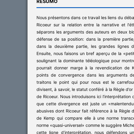
RESUMO
Nous présentons dans ce travail les liens du déb
Ricoeur sur la relation entre la narrative et l'
séparons les arguments des auteurs en deux blo
défense de sa position: dans la première parti
dans la deuxième partie, les grandes lignes 
Ensuite, nous faisons un bref aperçu de la «peti
soulignant la dominante téléologique pour montr
pourrait donner marge à la revendication de 
points de convergence dans les arguments de
traitons le point qui pour nous est le carrefo
divisent, à savoir, le statut conféré à la Règle d’o
de Ricoeur. Nous introduisons ici l’interprétation
que cette divergence est juste un «malentend
abusives dont Ricoeur fait référence à la Règle d
de Kemp qui compare elle à une norme transce
norme «quasi-universel» comme le suggère Michel
cette ligne d’interprétation, nous défendons u