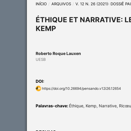
INÍCIO
/
ARQUIVOS
/
V. 12 N. 26 (2021): DOSSIÊ P
ÉTHIQUE ET NARRATIVE: L
KEMP
Roberto Roque Lauxen
UESB
DOI:
https://doi.org/10.26694/pensando.v12i26.12654
Palavras-chave:
Éthique, Kemp, Narrative, Ricœu