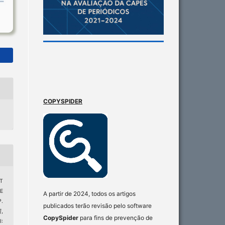
COPYSPIDER
T
E
A partir de 2024, todos os artigos
.
publicados terão revisão pelo software
]
,
CopySpider
para fins de prevenção de
I: