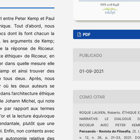
at entre Peter Kemp et Paul
éthique. Tout d’abord, nous
cs dont ils font chacun la
PDF
e, les arguments de Kemp;
de la réponse de Ricoeur.
PUBLICADO
te éthique» de Ricoeur, en
er dans quelle mesure elle
Kemp et ainsi trouver des
01-09-2021
 tous deux. Après, nous
ur où les deux auteurs se
r dans l’architecture éthique
COMO CITAR
 de Johann Michel, qui note
u» par rapport aux termes
ROQUE LAUXEN, Roberto. ÉTHIQUE E
’or et la lecture équivoque
NARRATIVE: LE DIALOGUE D
ndantale, plutôt que une
RICOEUR AVEC PETER KEMP
. Enfin, non contents avec
Pensando - Revista de Filosofia
,
[S. l.
ne autonomie relative des
v. 12, n. 26, p. 21–33, 2021. DO