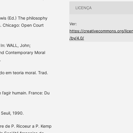
LICENÇA
ewis (Ed.) The philosophy
Ver:
rs. Chicago: Open Court
https://creativecommons.org/lice
/by/4.0/
. In: WALL, John;
and Contemporary Moral
.
o em teoria moral. Trad.
 l’agir humain. France: Du
Seuil, 1990.
tre de P. Ricoeur a P. Kemp