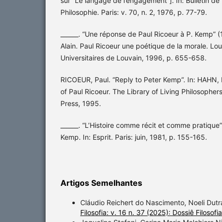
sur “Le langage de l’engagement”]. In: Bulletin de
Philosophie. Paris: v. 70, n. 2, 1976, p. 77-79.
______. “Une réponse de Paul Ricoeur à P. Kemp”
Alain. Paul Ricoeur une poétique de la morale. Lo
Universitaires de Louvain, 1996, p. 655-658.
RICOEUR, Paul. “Reply to Peter Kemp”. In: HAHN, 
of Paul Ricoeur. The Library of Living Philosophe
Press, 1995.
______. “L’Histoire comme récit et comme pratique”
Kemp. In: Esprit. Paris: juin, 1981, p. 155-165.
Artigos Semelhantes
Cláudio Reichert do Nascimento, Noeli Dutr
Filosofia: v. 16 n. 37 (2025): Dossiê Filoso