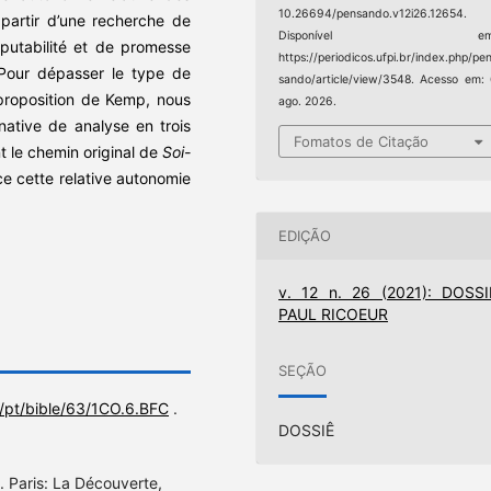
10.26694/pensando.v12i26.12654.
partir d’une recherche de
Disponível em
mputabilité et de promesse
https://periodicos.ufpi.br/index.php/pe
 Pour dépasser le type de
sando/article/view/3548. Acesso em:
 proposition de Kemp, nous
ago. 2026.
native de analyse en trois
Fomatos de Citação
ant le chemin original de
Soi-
ce cette relative autonomie
EDIÇÃO
v. 12 n. 26 (2021): DOSSI
PAUL RICOEUR
SEÇÃO
/pt/bible/63/1CO.6.BFC
.
DOSSIÊ
. Paris: La Découverte,