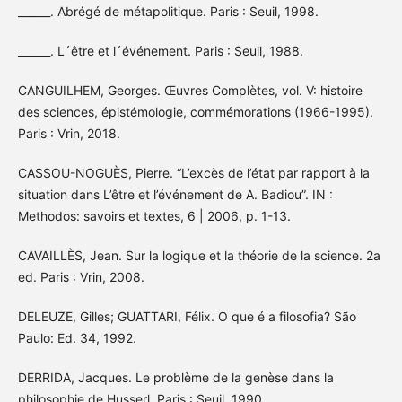
______. Abrégé de métapolitique. Paris : Seuil, 1998.
______. L´être et l´événement. Paris : Seuil, 1988.
CANGUILHEM, Georges. Œuvres Complètes, vol. V: histoire
des sciences, épistémologie, commémorations (1966-1995).
Paris : Vrin, 2018.
CASSOU-NOGUÈS, Pierre. “L’excès de l’état par rapport à la
situation dans L’être et l’événement de A. Badiou”. IN :
Methodos: savoirs et textes, 6 | 2006, p. 1-13.
CAVAILLÈS, Jean. Sur la logique et la théorie de la science. 2a
ed. Paris : Vrin, 2008.
DELEUZE, Gilles; GUATTARI, Félix. O que é a filosofia? São
Paulo: Ed. 34, 1992.
DERRIDA, Jacques. Le problème de la genèse dans la
philosophie de Husserl. Paris : Seuil, 1990.