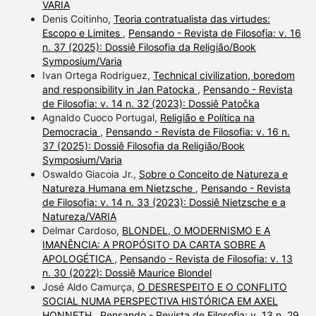
VARIA
Denis Coitinho,
Teoria contratualista das virtudes:
Escopo e Limites
,
Pensando - Revista de Filosofia: v. 16
n. 37 (2025): Dossiê Filosofia da Religião/Book
Symposium/Varia
Ivan Ortega Rodriguez,
Technical civilization, boredom
and responsibility in Jan Patocka
,
Pensando - Revista
de Filosofia: v. 14 n. 32 (2023): Dossiê Patočka
Agnaldo Cuoco Portugal,
Religião e Política na
Democracia
,
Pensando - Revista de Filosofia: v. 16 n.
37 (2025): Dossiê Filosofia da Religião/Book
Symposium/Varia
Oswaldo Giacoia Jr.,
Sobre o Conceito de Natureza e
Natureza Humana em Nietzsche
,
Pensando - Revista
de Filosofia: v. 14 n. 33 (2023): Dossiê Nietzsche e a
Natureza/VARIA
Delmar Cardoso,
BLONDEL, O MODERNISMO E A
IMANÊNCIA: A PROPÓSITO DA CARTA SOBRE A
APOLOGÉTICA
,
Pensando - Revista de Filosofia: v. 13
n. 30 (2022): Dossiê Maurice Blondel
José Aldo Camurça,
O DESRESPEITO E O CONFLITO
SOCIAL NUMA PERSPECTIVA HISTÓRICA EM AXEL
HONNETH
,
Pensando - Revista de Filosofia: v. 13 n. 29