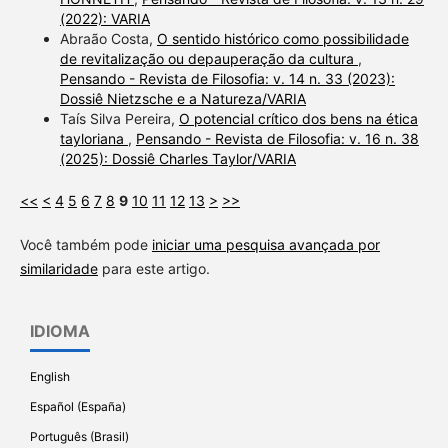
(2022): VARIA
Abraão Costa,
O sentido histórico como possibilidade
de revitalização ou depauperação da cultura
,
Pensando - Revista de Filosofia: v. 14 n. 33 (2023):
Dossiê Nietzsche e a Natureza/VARIA
Taís Silva Pereira,
O potencial crítico dos bens na ética
tayloriana
,
Pensando - Revista de Filosofia: v. 16 n. 38
(2025): Dossiê Charles Taylor/VARIA
<<
<
4
5
6
7
8
9
10
11
12
13
>
>>
Você também pode
iniciar uma pesquisa avançada por
similaridade
para este artigo.
IDIOMA
English
Español (España)
Português (Brasil)