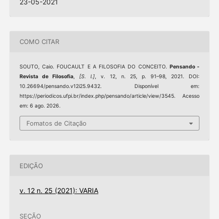
23-05-2021
COMO CITAR
SOUTO, Caio. FOUCAULT E A FILOSOFIA DO CONCEITO.
Pensando -
Revista de Filosofia
,
[S. l.]
, v. 12, n. 25, p. 91–98, 2021. DOI:
10.26694/pensando.v12i25.9432. Disponível em:
https://periodicos.ufpi.br/index.php/pensando/article/view/3545. Acesso
em: 6 ago. 2026.
Fomatos de Citação
EDIÇÃO
v. 12 n. 25 (2021): VARIA
SEÇÃO