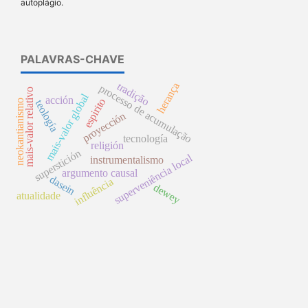
autoplágio.
PALAVRAS-CHAVE
tradição
herança
processo de acumulação
mais-valor relativo
mais-valor global
acción
espirito
neokantianismo
teología
proyección
tecnología
religión
superstición
superveniência local
instrumentalismo
argumento causal
dasein
influência
dewey
atualidade