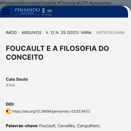
#PensandoRevistadeFilosofia #Filosofia #UFPI #pensando
INÍCIO
/
ARQUIVOS
/
V. 12 N. 25 (2021): VARIA
/
ARTIGOS/VARIA
FOUCAULT E A FILOSOFIA DO
CONCEITO
Caio Souto
IFAM
DOI:
https://doi.org/10.26694/pensando.v12i25.9432
Palavras-chave:
Foucault, Cavaillès, Canguilhem,