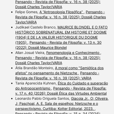
Pensando - Revista de Filosofia: v. 16 n. 38 (2025):
Dossiê Charles Taylor/VARIA
Felipe Gomes,
A “Antropologia Filosófica”
,
Pensando -
Revista de Filosofia: v. 16 n. 38 (2025): Dossiê Charles
Taylor/VARIA
Judikael Castelo Branco,
MAURICE BLONDEL E O FATO
HISTÓRICO SOBRENATURAL EM HISTOIRE ET DOGME
(1904) E DE LA VALEUR HISTORIQUE DU DOGME
(1905)
,
Pensando - Revista de Filosofia: v. 13 n. 30
(2022): Dossiê Maurice Blondel
Allan Josué Vieira,
Fenomenologia e Conhecimento
,
Pensando - Revista de Filosofia: v. 16 n. 38 (2025):
Dossiê Charles Taylor/VARIA
Átila Brandão Monteiro,
A moral como "Semiótica dos
afetos" no pensamento de Nietzsche
,
Pensando -
Revista de Filosofia: v. 16 n. 39 (2025): VARIA
Tania Aparecida Kuhnen,
Ética do Cuidado e superação
do Antropocentrismo
,
Pensando - Revista de Filosofia:
v. 17 n. 40 (2026): Dossiê Ética das Virtudes Ambiental
Leonardo Pablo Origuela Santos,
Giacoia Jr., O; Oliveira,
J; Paschoal, A. E. Sala de espelhos: Nietzsche e o
perspectivismo. Curitiba: Kotter Editorial, 2023.
,
Pensando - Revista de Filosofia: v. 15 n. 34 (2024):