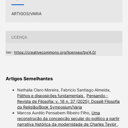
ARTIGOS/VARIA
LICENÇA
Ver:
https://creativecommons.org/licenses/by/4.0/
Artigos Semelhantes
Nathalia Claro Moreira, Fabricio Santiago Almeida,
Páthos e disposições fundamentais
,
Pensando -
Revista de Filosofia: v. 16 n. 37 (2025): Dossiê Filosofia
da Religião/Book Symposium/Varia
Marcos Aurélio Pensabem Ribeiro Filho,
Uma
reconstrução da concepção secular do político a partir
narrativa histórica da modernidade de Charles Taylor
,