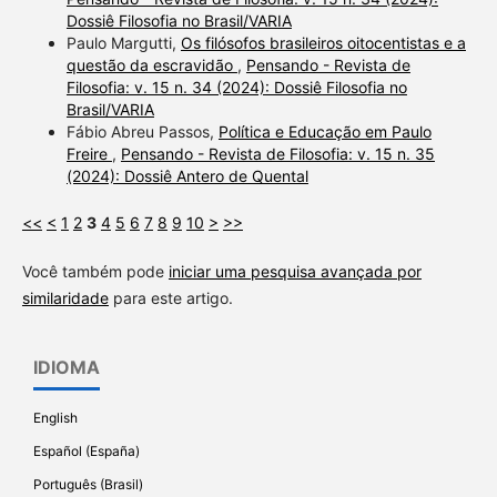
Dossiê Filosofia no Brasil/VARIA
Paulo Margutti,
Os filósofos brasileiros oitocentistas e a
questão da escravidão
,
Pensando - Revista de
Filosofia: v. 15 n. 34 (2024): Dossiê Filosofia no
Brasil/VARIA
Fábio Abreu Passos,
Política e Educação em Paulo
Freire
,
Pensando - Revista de Filosofia: v. 15 n. 35
(2024): Dossiê Antero de Quental
<<
<
1
2
3
4
5
6
7
8
9
10
>
>>
Você também pode
iniciar uma pesquisa avançada por
similaridade
para este artigo.
IDIOMA
English
Español (España)
Português (Brasil)