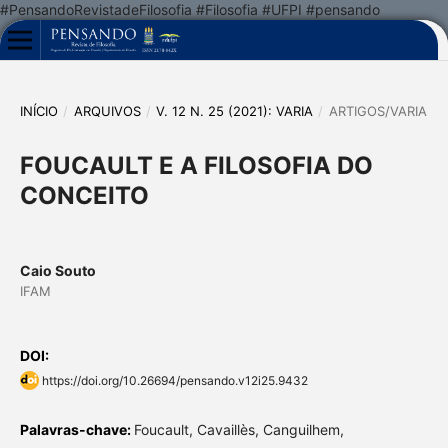
#PensandoRevistadeFilosofia #Filosofia #UFPI #pensando
INÍCIO
/
ARQUIVOS
/
V. 12 N. 25 (2021): VARIA
/
ARTIGOS/VARIA
FOUCAULT E A FILOSOFIA DO
CONCEITO
Caio Souto
IFAM
DOI:
https://doi.org/10.26694/pensando.v12i25.9432
Palavras-chave:
Foucault, Cavaillès, Canguilhem,