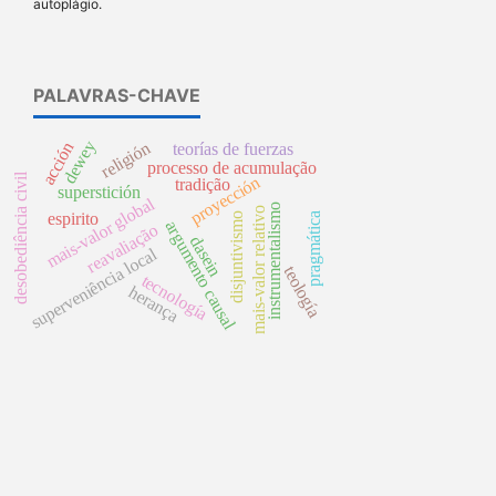
autoplágio.
PALAVRAS-CHAVE
dewey
religión
acción
teorías de fuerzas
processo de acumulação
desobediência civil
proyección
tradição
superstición
mais-valor global
instrumentalismo
mais-valor relativo
espirito
pragmática
disjuntivismo
argumento causal
reavaliação
dasein
superveniência local
teología
tecnología
herança