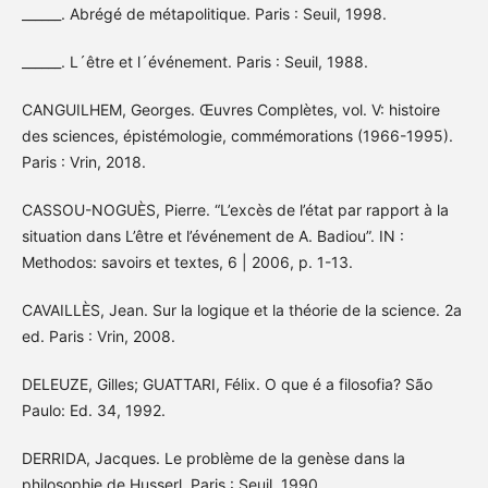
______. Abrégé de métapolitique. Paris : Seuil, 1998.
______. L´être et l´événement. Paris : Seuil, 1988.
CANGUILHEM, Georges. Œuvres Complètes, vol. V: histoire
des sciences, épistémologie, commémorations (1966-1995).
Paris : Vrin, 2018.
CASSOU-NOGUÈS, Pierre. “L’excès de l’état par rapport à la
situation dans L’être et l’événement de A. Badiou”. IN :
Methodos: savoirs et textes, 6 | 2006, p. 1-13.
CAVAILLÈS, Jean. Sur la logique et la théorie de la science. 2a
ed. Paris : Vrin, 2008.
DELEUZE, Gilles; GUATTARI, Félix. O que é a filosofia? São
Paulo: Ed. 34, 1992.
DERRIDA, Jacques. Le problème de la genèse dans la
philosophie de Husserl. Paris : Seuil, 1990.