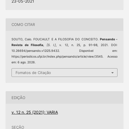
23-05-2021
COMO CITAR
SOUTO, Caio. FOUCAULT E A FILOSOFIA DO CONCEITO.
Pensando -
Revista de Filosofia
,
[S. l.]
, v. 12, n. 25, p. 91–98, 2021. DOI:
10.26694/pensando.v12i25.9432. Disponível em:
https://periodicos.ufpi.br/index.php/pensando/article/view/3545. Acesso
em: 6 ago. 2026.
Fomatos de Citação
EDIÇÃO
v. 12 n. 25 (2021): VARIA
SEÇÃO