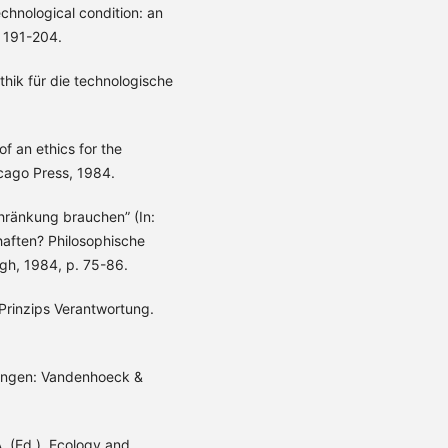
chnological condition: an
. 191-204.
thik für die technologische
of an ethics for the
icago Press, 1984.
chränkung brauchen” (In:
haften? Philosophische
gh, 1984, p. 75-86.
 Prinzips Verantwortung.
ttingen: Vandenhoeck &
A. (Ed.). Ecology and