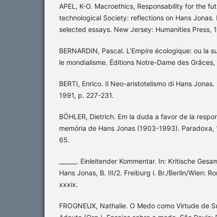
APEL, K-O. Macroethics, Responsability for the fut
technological Society: reflections on Hans Jonas. I
selected essays. New Jersey: Humanities Press, 
BERNARDIN, Pascal. L’Empire écologique: ou la su
le mondialisme. Éditions Notre-Dame des Grâces,
BERTI, Enrico. Il Neo-aristotelismo di Hans Jonas. Ir
1991, p. 227-231.
BÖHLER, Dietrich. Em la duda a favor de la respons
memória de Hans Jonas (1903-1993). Paradoxa, 1
65.
______. Einleitender Kommentar. In: Kritische Ge
Hans Jonas, B. III/2. Freiburg i. Br./Berlin/Wien: R
xxxix.
FROGNEUX, Nathalie. O Medo como Virtude de Su