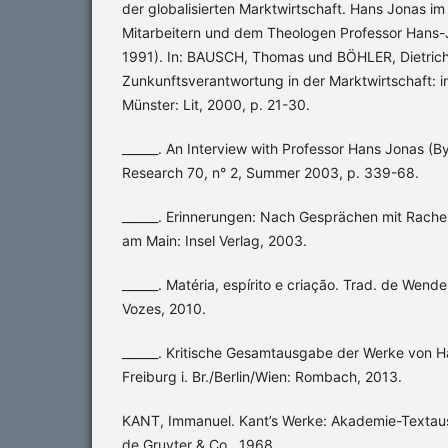
der globalisierten Marktwirtschaft. Hans Jonas i
Mitarbeitern und dem Theologen Professor Hans-J
1991). In: BAUSCH, Thomas und BÖHLER, Dietrich
Zunkunftsverantwortung in der Marktwirtschaft: 
Münster: Lit, 2000, p. 21-30.
______. An Interview with Professor Hans Jonas (B
Research 70, n° 2, Summer 2003, p. 339-68.
______. Erinnerungen: Nach Gesprächen mit Rache
am Main: Insel Verlag, 2003.
______. Matéria, espírito e criação. Trad. de Wendel
Vozes, 2010.
______. Kritische Gesamtausgabe der Werke von Han
Freiburg i. Br./Berlin/Wien: Rombach, 2013.
KANT, Immanuel. Kant’s Werke: Akademie-Textausga
de Gruyter & Co., 1968.