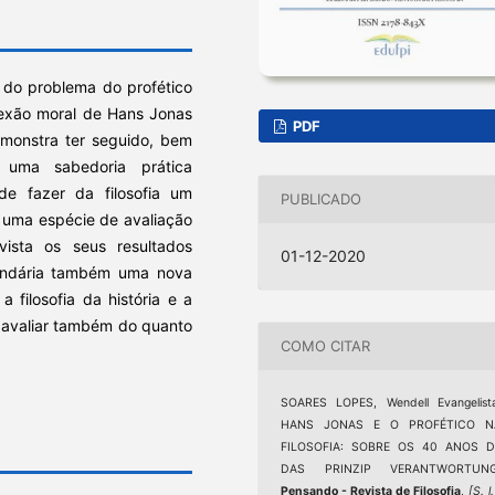
a do problema do profético
flexão moral de Hans Jonas
PDF
emonstra ter seguido, bem
 uma sabedoria prática
de fazer da filosofia um
PUBLICADO
o, uma espécie de avaliação
vista os seus resultados
01-12-2020
cundária também uma nova
 filosofia da história e a
 avaliar também do quanto
COMO CITAR
SOARES LOPES, Wendell Evangelist
HANS JONAS E O PROFÉTICO N
FILOSOFIA: SOBRE OS 40 ANOS D
DAS PRINZIP VERANTWORTUNG
Pensando - Revista de Filosofia
,
[S. l.