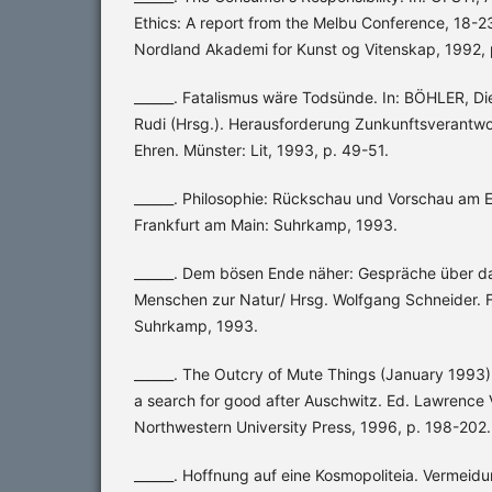
Ethics: A report from the Melbu Conference, 18-2
Nordland Akademi for Kunst og Vitenskap, 1992, 
______. Fatalismus wäre Todsünde. In: BÖHLER, D
Rudi (Hrsg.). Herausforderung Zunkunftsverantw
Ehren. Münster: Lit, 1993, p. 49-51.
______. Philosophie: Rückschau und Vorschau am 
Frankfurt am Main: Suhrkamp, 1993.
______. Dem bösen Ende näher: Gespräche über da
Menschen zur Natur/ Hrsg. Wolfgang Schneider. F
Suhrkamp, 1993.
______. The Outcry of Mute Things (January 1993) I
a search for good after Auschwitz. Ed. Lawrence Vo
Northwestern University Press, 1996, p. 198-202.
______. Hoffnung auf eine Kosmopoliteia. Verme