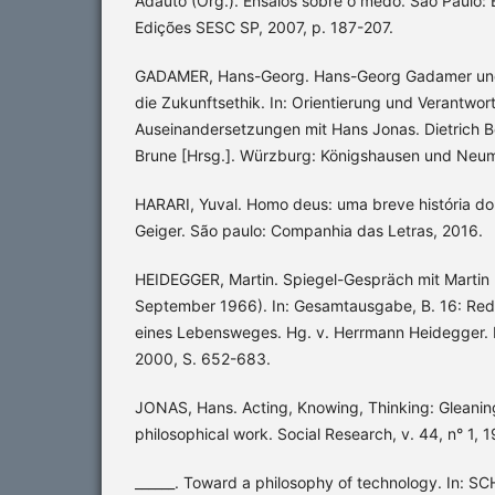
Adauto (Org.). Ensaios sobre o medo. São Paulo:
Edições SESC SP, 2007, p. 187-207.
GADAMER, Hans-Georg. Hans-Georg Gadamer und 
die Zukunftsethik. In: Orientierung und Verantw
Auseinandersetzungen mit Hans Jonas. Dietrich B
Brune [Hrsg.]. Würzburg: Königshausen und Neu
HARARI, Yuval. Homo deus: uma breve história do
Geiger. São paulo: Companhia das Letras, 2016.
HEIDEGGER, Martin. Spiegel-Gespräch mit Martin
September 1966). In: Gesamtausgabe, B. 16: Re
eines Lebensweges. Hg. v. Herrmann Heidegger. 
2000, S. 652-683.
JONAS, Hans. Acting, Knowing, Thinking: Gleanin
philosophical work. Social Research, v. 44, n° 1, 1
______. Toward a philosophy of technology. In: S