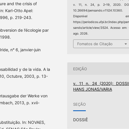
ure and the crisis of
v. 11, n. 24, p. 2–19, 2020. DOI
n: Karl-Otto Apel:
10.26694/pensando.v11i24.10360.
Disponível em
1996, p. 219-243.
https://periodicos.ufpi.br/index.php/pe
sando/article/view/3524. Acesso em:
bversion de l’écologie par
ago. 2026.
 1998.
Fomatos de Citação
ide, n° 6, janvier-juin
EDIÇÃO
abilidad y de la vida. A la
0, Octubre, 2003, p. 13-
v. 11 n. 24 (2020): DOSSI
HANS JONAS/VARIA
samtausgabe der Werke von
ombach, 2013, p. xvii-
SEÇÃO
DOSSIÊ
bstituição. In: NOVAES,