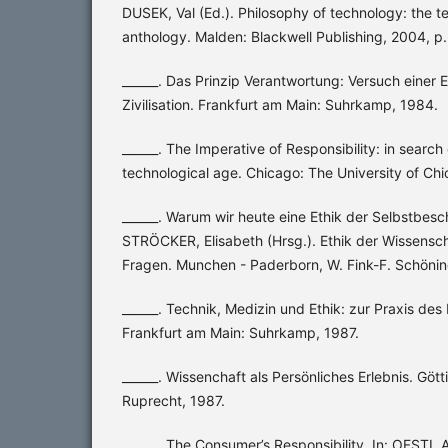
DUSEK, Val (Ed.). Philosophy of technology: the te
anthology. Malden: Blackwell Publishing, 2004, p
______. Das Prinzip Verantwortung: Versuch einer E
Zivilisation. Frankfurt am Main: Suhrkamp, 1984.
______. The Imperative of Responsibility: in search 
technological age. Chicago: The University of Ch
______. Warum wir heute eine Ethik der Selbstbes
STRÖCKER, Elisabeth (Hrsg.). Ethik der Wissensc
Fragen. Munchen - Paderborn, W. Fink-F. Schönin
______. Technik, Medizin und Ethik: zur Praxis des
Frankfurt am Main: Suhrkamp, 1987.
______. Wissenchaft als Persönliches Erlebnis. Gö
Ruprecht, 1987.
______. The Consumer’s Responsibility. In: OFSTI, 