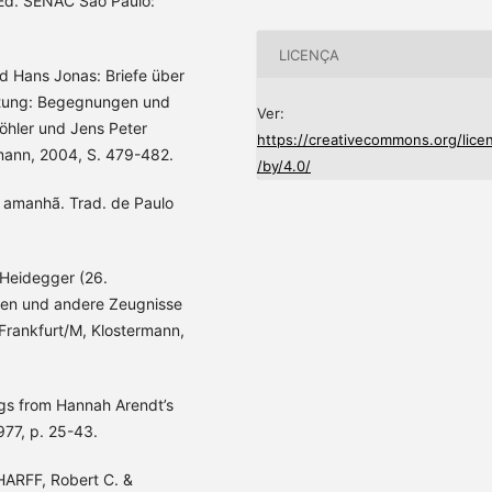
 Ed. SENAC São Paulo:
LICENÇA
Hans Jonas: Briefe über
ortung: Begegnungen und
Ver:
öhler und Jens Peter
https://creativecommons.org/lice
mann, 2004, S. 479-482.
/by/4.0/
 amanhã. Trad. de Paulo
 Heidegger (26.
den und andere Zeugnisse
Frankfurt/M, Klostermann,
gs from Hannah Arendt’s
977, p. 25-43.
CHARFF, Robert C. &