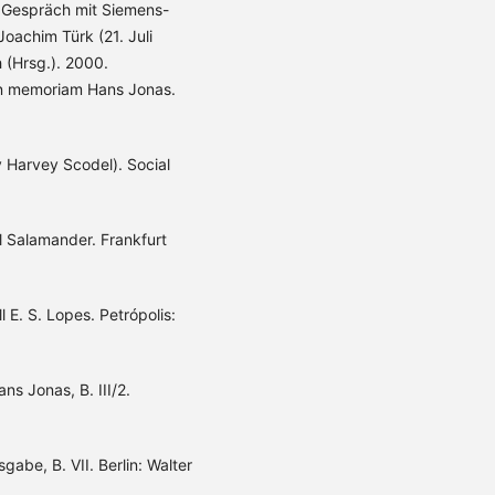
m Gespräch mit Siemens-
oachim Türk (21. Juli
 (Hrsg.). 2000.
in memoriam Hans Jonas.
y Harvey Scodel). Social
l Salamander. Frankfurt
l E. S. Lopes. Petrópolis:
s Jonas, B. III/2.
be, B. VII. Berlin: Walter