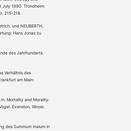
3 July 1990. Trondheim:
p. 215-218.
ietrich. und NEUBERTH,
ortung: Hans Jonas zu
Ende des Jahrhunderts.
s Verhältnis des
rankfurt am Main:
n: Mortality and Morality:
gel. Evanston, Illinois:
idung des Summum malum in