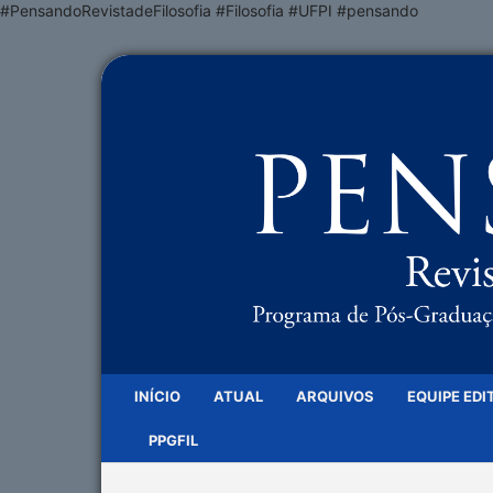
#PensandoRevistadeFilosofia #Filosofia #UFPI #pensando
INÍCIO
ATUAL
ARQUIVOS
EQUIPE EDI
PPGFIL