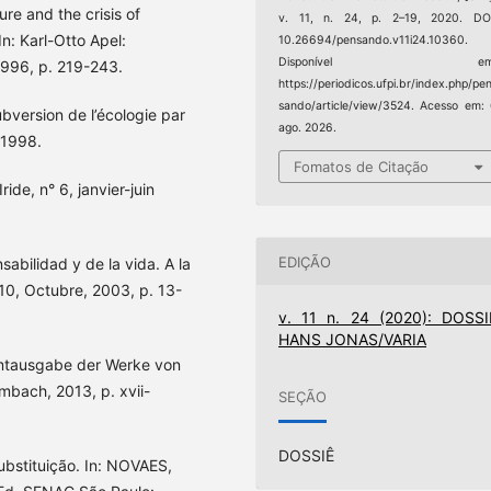
ure and the crisis of
v. 11, n. 24, p. 2–19, 2020. DOI
n: Karl-Otto Apel:
10.26694/pensando.v11i24.10360.
Disponível em
1996, p. 219-243.
https://periodicos.ufpi.br/index.php/pe
sando/article/view/3524. Acesso em:
bversion de l’écologie par
ago. 2026.
 1998.
Fomatos de Citação
ide, n° 6, janvier-juin
EDIÇÃO
abilidad y de la vida. A la
0, Octubre, 2003, p. 13-
v. 11 n. 24 (2020): DOSSI
HANS JONAS/VARIA
samtausgabe der Werke von
ombach, 2013, p. xvii-
SEÇÃO
DOSSIÊ
bstituição. In: NOVAES,