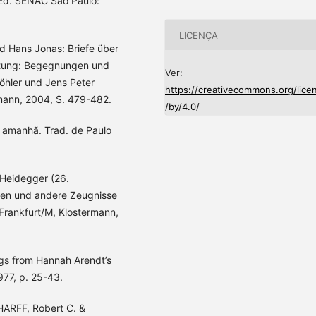
 Ed. SENAC São Paulo:
LICENÇA
Hans Jonas: Briefe über
ortung: Begegnungen und
Ver:
öhler und Jens Peter
https://creativecommons.org/lice
mann, 2004, S. 479-482.
/by/4.0/
 amanhã. Trad. de Paulo
 Heidegger (26.
den und andere Zeugnisse
Frankfurt/M, Klostermann,
gs from Hannah Arendt’s
977, p. 25-43.
CHARFF, Robert C. &