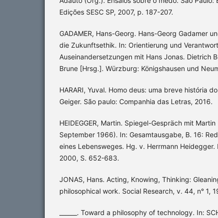
Adauto (Org.). Ensaios sobre o medo. São Paulo:
Edições SESC SP, 2007, p. 187-207.
GADAMER, Hans-Georg. Hans-Georg Gadamer und 
die Zukunftsethik. In: Orientierung und Verantw
Auseinandersetzungen mit Hans Jonas. Dietrich B
Brune [Hrsg.]. Würzburg: Königshausen und Neu
HARARI, Yuval. Homo deus: uma breve história do
Geiger. São paulo: Companhia das Letras, 2016.
HEIDEGGER, Martin. Spiegel-Gespräch mit Martin
September 1966). In: Gesamtausgabe, B. 16: Re
eines Lebensweges. Hg. v. Herrmann Heidegger. 
2000, S. 652-683.
JONAS, Hans. Acting, Knowing, Thinking: Gleanin
philosophical work. Social Research, v. 44, n° 1, 1
______. Toward a philosophy of technology. In: S