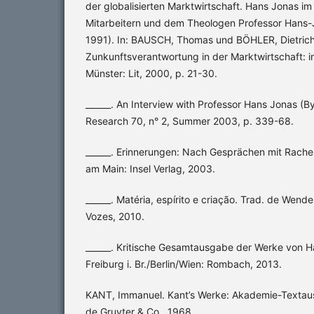
der globalisierten Marktwirtschaft. Hans Jonas i
Mitarbeitern und dem Theologen Professor Hans-J
1991). In: BAUSCH, Thomas und BÖHLER, Dietrich
Zunkunftsverantwortung in der Marktwirtschaft: 
Münster: Lit, 2000, p. 21-30.
______. An Interview with Professor Hans Jonas (B
Research 70, n° 2, Summer 2003, p. 339-68.
______. Erinnerungen: Nach Gesprächen mit Rache
am Main: Insel Verlag, 2003.
______. Matéria, espírito e criação. Trad. de Wendel
Vozes, 2010.
______. Kritische Gesamtausgabe der Werke von Han
Freiburg i. Br./Berlin/Wien: Rombach, 2013.
KANT, Immanuel. Kant’s Werke: Akademie-Textausga
de Gruyter & Co., 1968.