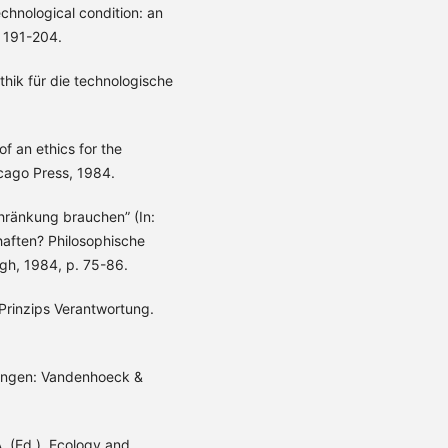
chnological condition: an
. 191-204.
thik für die technologische
of an ethics for the
icago Press, 1984.
chränkung brauchen” (In:
haften? Philosophische
gh, 1984, p. 75-86.
 Prinzips Verantwortung.
ttingen: Vandenhoeck &
A. (Ed.). Ecology and