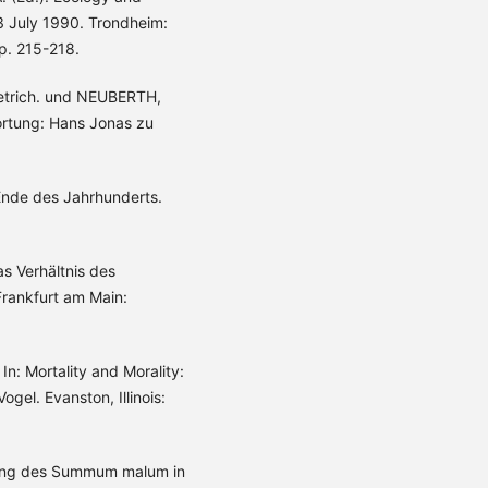
3 July 1990. Trondheim:
p. 215-218.
ietrich. und NEUBERTH,
ortung: Hans Jonas zu
Ende des Jahrhunderts.
s Verhältnis des
rankfurt am Main:
n: Mortality and Morality:
gel. Evanston, Illinois:
idung des Summum malum in