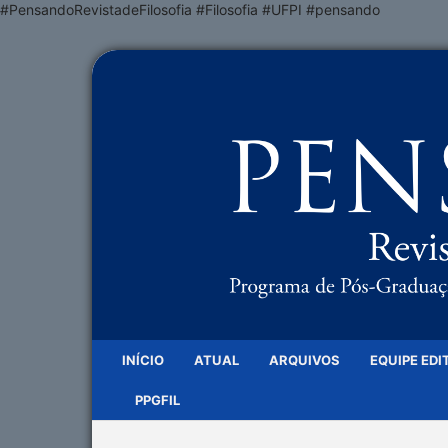
#PensandoRevistadeFilosofia #Filosofia #UFPI #pensando
INÍCIO
ATUAL
ARQUIVOS
EQUIPE EDI
PPGFIL