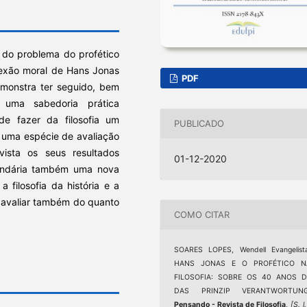
a do problema do profético
flexão moral de Hans Jonas
PDF
emonstra ter seguido, bem
 uma sabedoria prática
de fazer da filosofia um
PUBLICADO
o, uma espécie de avaliação
vista os seus resultados
01-12-2020
cundária também uma nova
 filosofia da história e a
 avaliar também do quanto
COMO CITAR
SOARES LOPES, Wendell Evangelist
HANS JONAS E O PROFÉTICO N
FILOSOFIA: SOBRE OS 40 ANOS D
DAS PRINZIP VERANTWORTUNG
Pensando - Revista de Filosofia
,
[S. l.