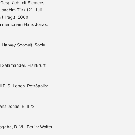
m Gespräch mit Siemens-
oachim Türk (21. Juli
 (Hrsg.). 2000.
in memoriam Hans Jonas.
y Harvey Scodel). Social
l Salamander. Frankfurt
l E. S. Lopes. Petrópolis:
s Jonas, B. III/2.
be, B. VII. Berlin: Walter