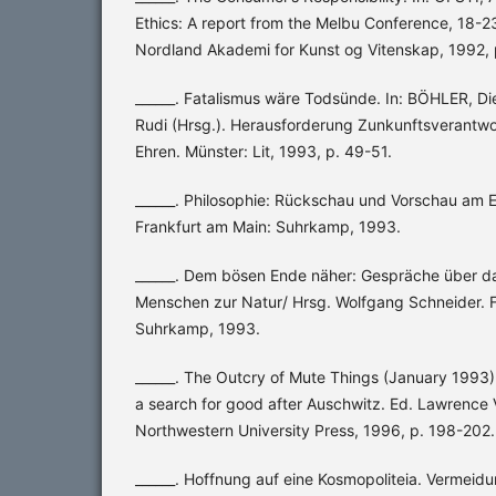
Ethics: A report from the Melbu Conference, 18-2
Nordland Akademi for Kunst og Vitenskap, 1992, 
______. Fatalismus wäre Todsünde. In: BÖHLER, D
Rudi (Hrsg.). Herausforderung Zunkunftsverantw
Ehren. Münster: Lit, 1993, p. 49-51.
______. Philosophie: Rückschau und Vorschau am 
Frankfurt am Main: Suhrkamp, 1993.
______. Dem bösen Ende näher: Gespräche über da
Menschen zur Natur/ Hrsg. Wolfgang Schneider. F
Suhrkamp, 1993.
______. The Outcry of Mute Things (January 1993) I
a search for good after Auschwitz. Ed. Lawrence Vo
Northwestern University Press, 1996, p. 198-202.
______. Hoffnung auf eine Kosmopoliteia. Verme