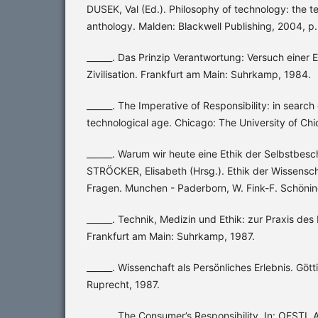
DUSEK, Val (Ed.). Philosophy of technology: the te
anthology. Malden: Blackwell Publishing, 2004, p
______. Das Prinzip Verantwortung: Versuch einer E
Zivilisation. Frankfurt am Main: Suhrkamp, 1984.
______. The Imperative of Responsibility: in search 
technological age. Chicago: The University of Ch
______. Warum wir heute eine Ethik der Selbstbes
STRÖCKER, Elisabeth (Hrsg.). Ethik der Wissensc
Fragen. Munchen - Paderborn, W. Fink-F. Schönin
______. Technik, Medizin und Ethik: zur Praxis des
Frankfurt am Main: Suhrkamp, 1987.
______. Wissenchaft als Persönliches Erlebnis. Gö
Ruprecht, 1987.
______. The Consumer’s Responsibility. In: OFSTI, 