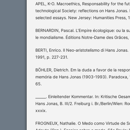
APEL, K-O. Macroethics, Responsability for the fut
technological Society: reflections on Hans Jonas. I
selected essays. New Jersey: Humanities Press, 
BERNARDIN, Pascal. L’Empire écologique: ou la su
le mondialisme. Éditions Notre-Dame des Grâces,
BERTI, Enrico. Il Neo-aristotelismo di Hans Jonas. Ir
1991, p. 227-231.
BÖHLER, Dietrich. Em la duda a favor de la respons
memória de Hans Jonas (1903-1993). Paradoxa, 1
65.
______. Einleitender Kommentar. In: Kritische Ge
Hans Jonas, B. III/2. Freiburg i. Br./Berlin/Wien: R
xxxix.
FROGNEUX, Nathalie. O Medo como Virtude de Su