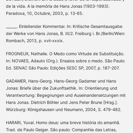
de la vida. A la memória de Hans Jonas (1903-1993).
Paradoxa, 10, Octubre, 2003, p. 13-65.
______. Einleitender Kommentar. In: Kritische Gesamtausgabe
der Werke von Hans Jonas, B. III/2. Freiburg i. Br./Berlin/Wien:
Rombach, 2013, p. xvii-xxxix.
FROGNEUX, Nathalie. O Medo como Virtude de Substituição.
In: NOVAES, Adauto (Org.). Ensaios sobre o medo. São Paulo:
Ed. SENAC São Paulo: Edições SESC SP, 2007, p. 187-207.
GADAMER, Hans-Georg. Hans-Georg Gadamer und Hans
Jonas: Briefe über die Zukunftsethik. In: Orientierung und
Verantwortung: Begegnungen und Auseinandersetzungen mit
Hans Jonas. Dietrich Böhler und Jens Peter Brune [Hrsg.].
Würzburg: Königshausen und Neumann, 2004, S. 479-482.
HARARI, Yuval. Homo deus: uma breve história do amanhã.
Trad. de Paulo Geiger. São paulo: Companhia das Letras,