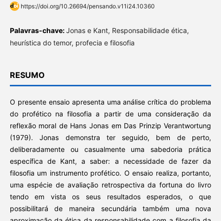
https://doi.org/10.26694/pensando.v11i24.10360
Palavras-chave:
Jonas e Kant, Responsabilidade ética,
heurística do temor, profecia e filosofia
RESUMO
O presente ensaio apresenta uma análise crítica do problema
do profético na filosofia a partir de uma consideração da
reflexão moral de Hans Jonas em Das Prinzip Verantwortung
(1979). Jonas demonstra ter seguido, bem de perto,
deliberadamente ou casualmente uma sabedoria prática
específica de Kant, a saber: a necessidade de fazer da
filosofia um instrumento profético. O ensaio realiza, portanto,
uma espécie de avaliação retrospectiva da fortuna do livro
tendo em vista os seus resultados esperados, o que
possibilitará de maneira secundária também uma nova
aproximação da ética da responsabilidade com a filosofia da