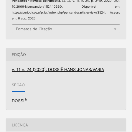
Pensando - Revista de Filosofia
,
[S. l.]
, v. 11, n. 24, p. 2–19, 2020. DOI:
10.26694/pensando.v11i24.10360. Disponível em:
https://periodicos.ufpi.br/index.php/pensando/article/view/3524. Acesso
em: 6 ago. 2026.
Fomatos de Citação
EDIÇÃO
v. 11 n. 24 (2020): DOSSIÊ HANS JONAS/VARIA
SEÇÃO
DOSSIÊ
LICENÇA