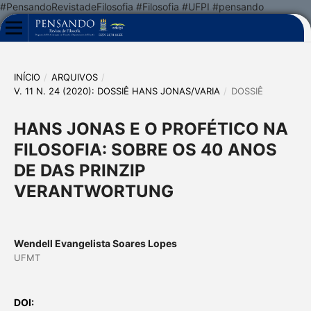
#PensandoRevistadeFilosofia #Filosofia #UFPI #pensando
INÍCIO
/
ARQUIVOS
/
V. 11 N. 24 (2020): DOSSIÊ HANS JONAS/VARIA
/
DOSSIÊ
HANS JONAS E O PROFÉTICO NA
FILOSOFIA: SOBRE OS 40 ANOS
DE DAS PRINZIP
VERANTWORTUNG
Wendell Evangelista Soares Lopes
UFMT
DOI: