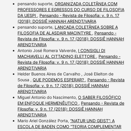
pensando suporte,
ORGANIZADA COLETÂNEA COM
PROFESSORES E EGRESSOS DO CURSO DE FILOSOFIA
DA UESPI
,
Pensando - Revista de Filosofia: v. 9 n. 17
(2018): DOSSIÊ HANNAH ARENDT/VARIA
pensando suporte,
LANÇADA COLETÂNEA SOBRE A
FILOSOFIA DE ALASDAIR MACINTYRE
,
Pensando -
Revista de Filosofia: v. 9 n. 17 (2018): DOSSIÊ HANNAH
ARENDT/VARIA
Antonio José Romera Valverde,
I CONSIGLI DI
MACHIAVELLI AL CITTADINO ELETTORE
,
Pensando -
Revista de Filosofia: v. 9 n. 17 (2018): DOSSIÊ HANNAH
ARENDT/VARIA
Helder Buenos Aires de Carvalho , José Elielton de
Sousa ,
QUE PODEMOS ESPERAR?
,
Pensando - Revista
de Filosofia: v. 9 n. 17 (2018): DOSSIÊ HANNAH
ARENDT/VARIA
Miguel Antonio do Nascimento,
O SABER FILOSÓFICO
EM ENFOQUE HERMENÊUTICO
,
Pensando - Revista de
Filosofia: v. 9 n. 17 (2018): DOSSIÊ HANNAH
ARENDT/VARIA
Mario Ariel González Porta,
“NATUR UND GEIST”: A
ESCOLA DE BADEN COMO “TEORIA COMPLEMENTAR