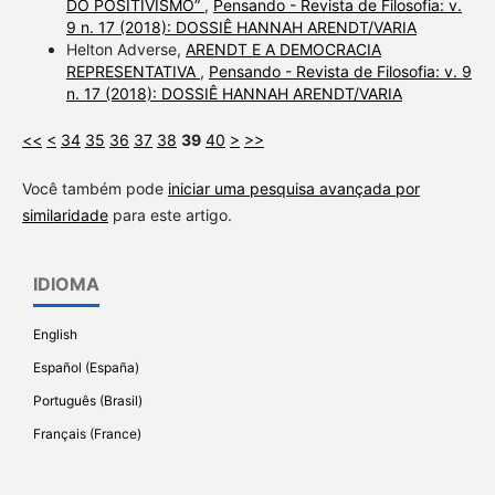
DO POSITIVISMO”
,
Pensando - Revista de Filosofia: v.
9 n. 17 (2018): DOSSIÊ HANNAH ARENDT/VARIA
Helton Adverse,
ARENDT E A DEMOCRACIA
REPRESENTATIVA
,
Pensando - Revista de Filosofia: v. 9
n. 17 (2018): DOSSIÊ HANNAH ARENDT/VARIA
<<
<
34
35
36
37
38
39
40
>
>>
Você também pode
iniciar uma pesquisa avançada por
similaridade
para este artigo.
IDIOMA
English
Español (España)
Português (Brasil)
Français (France)