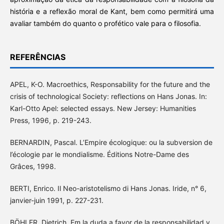
história e a reflexão moral de Kant, bem como permitirá uma
avaliar também do quanto o profético vale para o filosofia.
REFERÊNCIAS
APEL, K-O. Macroethics, Responsability for the future and the
crisis of technological Society: reflections on Hans Jonas. In:
Karl-Otto Apel: selected essays. New Jersey: Humanities
Press, 1996, p. 219-243.
BERNARDIN, Pascal. L’Empire écologique: ou la subversion de
l’écologie par le mondialisme. Éditions Notre-Dame des
Grâces, 1998.
BERTI, Enrico. Il Neo-aristotelismo di Hans Jonas. Iride, n° 6,
janvier-juin 1991, p. 227-231.
BÖHLER, Dietrich. Em la duda a favor de la responsabilidad y