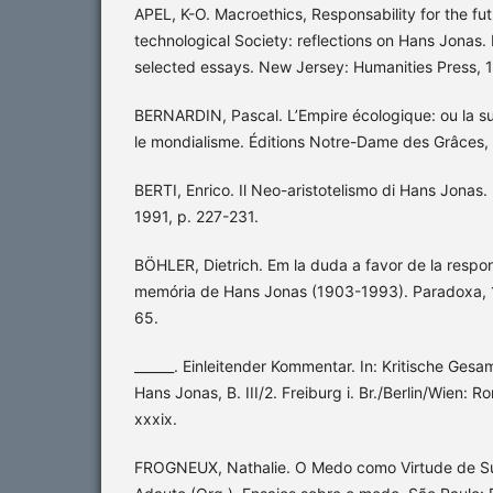
APEL, K-O. Macroethics, Responsability for the fut
technological Society: reflections on Hans Jonas. I
selected essays. New Jersey: Humanities Press, 
BERNARDIN, Pascal. L’Empire écologique: ou la su
le mondialisme. Éditions Notre-Dame des Grâces,
BERTI, Enrico. Il Neo-aristotelismo di Hans Jonas. Ir
1991, p. 227-231.
BÖHLER, Dietrich. Em la duda a favor de la respons
memória de Hans Jonas (1903-1993). Paradoxa, 1
65.
______. Einleitender Kommentar. In: Kritische Ge
Hans Jonas, B. III/2. Freiburg i. Br./Berlin/Wien: R
xxxix.
FROGNEUX, Nathalie. O Medo como Virtude de Su