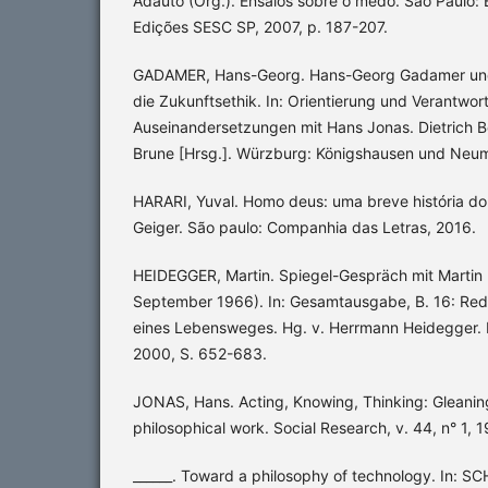
Adauto (Org.). Ensaios sobre o medo. São Paulo:
Edições SESC SP, 2007, p. 187-207.
GADAMER, Hans-Georg. Hans-Georg Gadamer und 
die Zukunftsethik. In: Orientierung und Verantw
Auseinandersetzungen mit Hans Jonas. Dietrich B
Brune [Hrsg.]. Würzburg: Königshausen und Neu
HARARI, Yuval. Homo deus: uma breve história do
Geiger. São paulo: Companhia das Letras, 2016.
HEIDEGGER, Martin. Spiegel-Gespräch mit Martin
September 1966). In: Gesamtausgabe, B. 16: Re
eines Lebensweges. Hg. v. Herrmann Heidegger. 
2000, S. 652-683.
JONAS, Hans. Acting, Knowing, Thinking: Gleanin
philosophical work. Social Research, v. 44, n° 1, 1
______. Toward a philosophy of technology. In: S