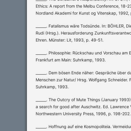
Ethics: A report from the Melbu Conference, 18-2
Nordland Akademi for Kunst og Vitenskap, 1992, 
______. Fatalismus wäre Todsünde. In: BÖHLER, D
Rudi (Hrsg.). Herausforderung Zunkunftsverantw
Ehren. Münster: Lit, 1993, p. 49-51.
______. Philosophie: Rückschau und Vorschau am 
Frankfurt am Main: Suhrkamp, 1993.
______. Dem bösen Ende näher: Gespräche über da
Menschen zur Natur/ Hrsg. Wolfgang Schneider. F
Suhrkamp, 1993.
______. The Outcry of Mute Things (January 1993) I
a search for good after Auschwitz. Ed. Lawrence Vo
Northwestern University Press, 1996, p. 198-202.
______. Hoffnung auf eine Kosmopoliteia. Verme