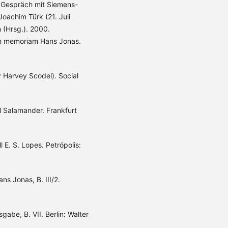
m Gespräch mit Siemens-
oachim Türk (21. Juli
 (Hrsg.). 2000.
in memoriam Hans Jonas.
y Harvey Scodel). Social
l Salamander. Frankfurt
l E. S. Lopes. Petrópolis:
s Jonas, B. III/2.
be, B. VII. Berlin: Walter