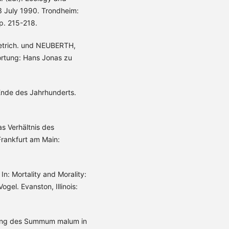
3 July 1990. Trondheim:
p. 215-218.
ietrich. und NEUBERTH,
ortung: Hans Jonas zu
Ende des Jahrhunderts.
s Verhältnis des
rankfurt am Main:
n: Mortality and Morality:
gel. Evanston, Illinois:
idung des Summum malum in