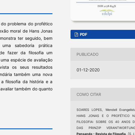
a do problema do profético
flexão moral de Hans Jonas
PDF
emonstra ter seguido, bem
 uma sabedoria prática
de fazer da filosofia um
PUBLICADO
o, uma espécie de avaliação
vista os seus resultados
01-12-2020
cundária também uma nova
 filosofia da história e a
 avaliar também do quanto
COMO CITAR
SOARES LOPES, Wendell Evangelist
HANS JONAS E O PROFÉTICO N
FILOSOFIA: SOBRE OS 40 ANOS D
DAS PRINZIP VERANTWORTUNG
Pensando - Revista de Filosofia
,
[S. l.