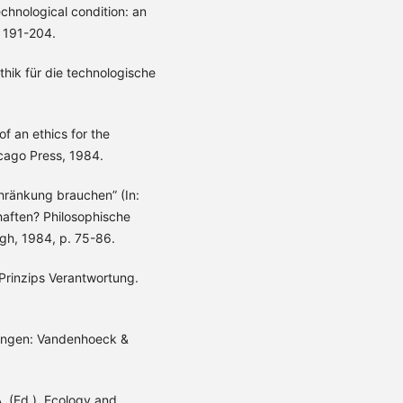
chnological condition: an
. 191-204.
thik für die technologische
of an ethics for the
icago Press, 1984.
chränkung brauchen” (In:
haften? Philosophische
gh, 1984, p. 75-86.
 Prinzips Verantwortung.
ttingen: Vandenhoeck &
A. (Ed.). Ecology and