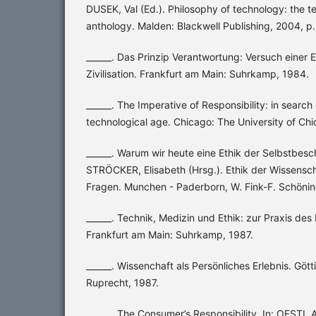
DUSEK, Val (Ed.). Philosophy of technology: the te
anthology. Malden: Blackwell Publishing, 2004, p
______. Das Prinzip Verantwortung: Versuch einer E
Zivilisation. Frankfurt am Main: Suhrkamp, 1984.
______. The Imperative of Responsibility: in search 
technological age. Chicago: The University of Ch
______. Warum wir heute eine Ethik der Selbstbes
STRÖCKER, Elisabeth (Hrsg.). Ethik der Wissensc
Fragen. Munchen - Paderborn, W. Fink-F. Schönin
______. Technik, Medizin und Ethik: zur Praxis des
Frankfurt am Main: Suhrkamp, 1987.
______. Wissenchaft als Persönliches Erlebnis. Gö
Ruprecht, 1987.
______. The Consumer’s Responsibility. In: OFSTI, 