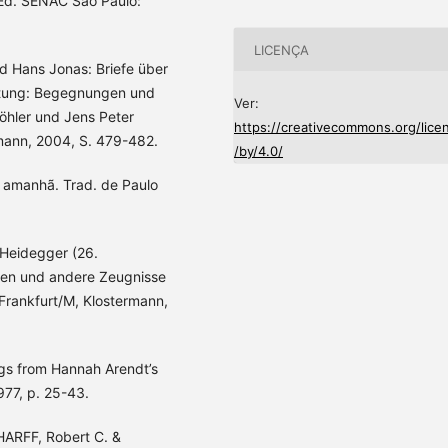
 Ed. SENAC São Paulo:
LICENÇA
Hans Jonas: Briefe über
ortung: Begegnungen und
Ver:
öhler und Jens Peter
https://creativecommons.org/lice
mann, 2004, S. 479-482.
/by/4.0/
 amanhã. Trad. de Paulo
 Heidegger (26.
den und andere Zeugnisse
Frankfurt/M, Klostermann,
gs from Hannah Arendt’s
977, p. 25-43.
CHARFF, Robert C. &