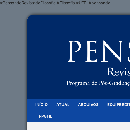
#PensandoRevistadeFilosofia #Filosofia #UFPI #pensando
INÍCIO
ATUAL
ARQUIVOS
EQUIPE EDI
PPGFIL