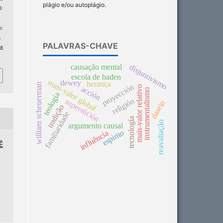
plágio e/ou autoplágio.
:
:
n
PALAVRAS-CHAVE
 8
disjuntivismo
causação mental
escola de baden
mais-valor global
dewey
herança
william scheuerman
proyección
mais-valor relativo
acción
instrumentalismo
teología
religión
superstición
dasein
tradição
familiaridade
tecnología
reavaliação
argumento causal
espirito
influência
Ê