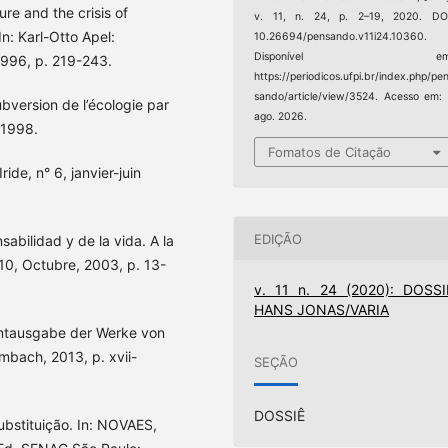
ure and the crisis of
v. 11, n. 24, p. 2–19, 2020. DOI
n: Karl-Otto Apel:
10.26694/pensando.v11i24.10360.
Disponível em
1996, p. 219-243.
https://periodicos.ufpi.br/index.php/pe
sando/article/view/3524. Acesso em:
bversion de l’écologie par
ago. 2026.
 1998.
Fomatos de Citação
ide, n° 6, janvier-juin
EDIÇÃO
abilidad y de la vida. A la
0, Octubre, 2003, p. 13-
v. 11 n. 24 (2020): DOSSI
HANS JONAS/VARIA
samtausgabe der Werke von
ombach, 2013, p. xvii-
SEÇÃO
DOSSIÊ
bstituição. In: NOVAES,