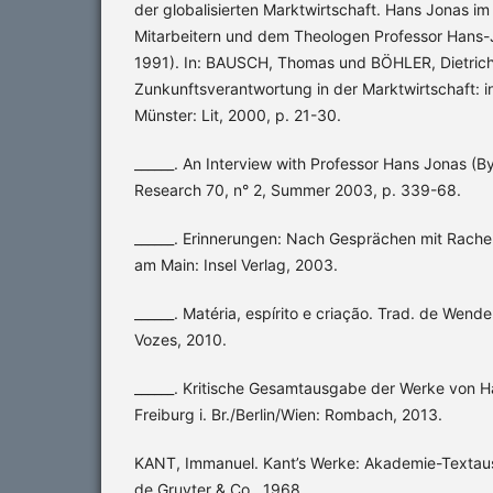
der globalisierten Marktwirtschaft. Hans Jonas i
Mitarbeitern und dem Theologen Professor Hans-J
1991). In: BAUSCH, Thomas und BÖHLER, Dietrich
Zunkunftsverantwortung in der Marktwirtschaft: 
Münster: Lit, 2000, p. 21-30.
______. An Interview with Professor Hans Jonas (B
Research 70, n° 2, Summer 2003, p. 339-68.
______. Erinnerungen: Nach Gesprächen mit Rache
am Main: Insel Verlag, 2003.
______. Matéria, espírito e criação. Trad. de Wendel
Vozes, 2010.
______. Kritische Gesamtausgabe der Werke von Han
Freiburg i. Br./Berlin/Wien: Rombach, 2013.
KANT, Immanuel. Kant’s Werke: Akademie-Textausga
de Gruyter & Co., 1968.