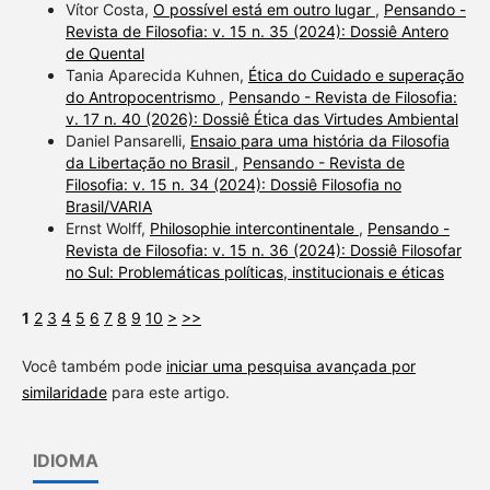
Vítor Costa,
O possível está em outro lugar
,
Pensando -
Revista de Filosofia: v. 15 n. 35 (2024): Dossiê Antero
de Quental
Tania Aparecida Kuhnen,
Ética do Cuidado e superação
do Antropocentrismo
,
Pensando - Revista de Filosofia:
v. 17 n. 40 (2026): Dossiê Ética das Virtudes Ambiental
Daniel Pansarelli,
Ensaio para uma história da Filosofia
da Libertação no Brasil
,
Pensando - Revista de
Filosofia: v. 15 n. 34 (2024): Dossiê Filosofia no
Brasil/VARIA
Ernst Wolff,
Philosophie intercontinentale
,
Pensando -
Revista de Filosofia: v. 15 n. 36 (2024): Dossiê Filosofar
no Sul: Problemáticas políticas, institucionais e éticas
1
2
3
4
5
6
7
8
9
10
>
>>
Você também pode
iniciar uma pesquisa avançada por
similaridade
para este artigo.
IDIOMA