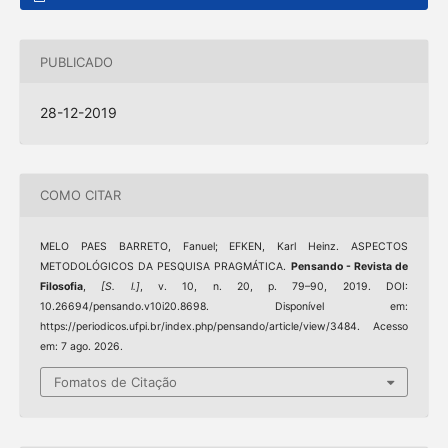
PUBLICADO
28-12-2019
COMO CITAR
MELO PAES BARRETO, Fanuel; EFKEN, Karl Heinz. ASPECTOS
METODOLÓGICOS DA PESQUISA PRAGMÁTICA.
Pensando - Revista de
Filosofia
,
[S. l.]
, v. 10, n. 20, p. 79–90, 2019. DOI:
10.26694/pensando.v10i20.8698. Disponível em:
https://periodicos.ufpi.br/index.php/pensando/article/view/3484. Acesso
em: 7 ago. 2026.
Fomatos de Citação