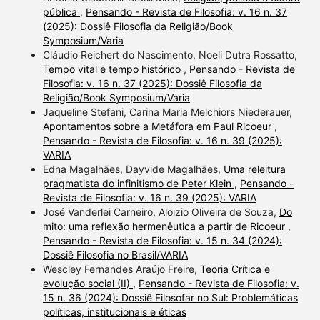
pública
,
Pensando - Revista de Filosofia: v. 16 n. 37
(2025): Dossiê Filosofia da Religião/Book
Symposium/Varia
Cláudio Reichert do Nascimento, Noeli Dutra Rossatto,
Tempo vital e tempo histórico
,
Pensando - Revista de
Filosofia: v. 16 n. 37 (2025): Dossiê Filosofia da
Religião/Book Symposium/Varia
Jaqueline Stefani, Carina Maria Melchiors Niederauer,
Apontamentos sobre a Metáfora em Paul Ricoeur
,
Pensando - Revista de Filosofia: v. 16 n. 39 (2025):
VARIA
Edna Magalhães, Dayvide Magalhães,
Uma releitura
pragmatista do infinitismo de Peter Klein
,
Pensando -
Revista de Filosofia: v. 16 n. 39 (2025): VARIA
José Vanderlei Carneiro, Aloizio Oliveira de Souza,
Do
mito: uma reflexão hermenêutica a partir de Ricoeur
,
Pensando - Revista de Filosofia: v. 15 n. 34 (2024):
Dossiê Filosofia no Brasil/VARIA
Wescley Fernandes Araújo Freire,
Teoria Crítica e
evolução social (II)
,
Pensando - Revista de Filosofia: v.
15 n. 36 (2024): Dossiê Filosofar no Sul: Problemáticas
políticas, institucionais e éticas