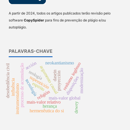
A partir de 2024, todos os artigos publicados terão revisão pelo
software
CopySpider
para fins de prevenção de plágio e/ou
autoplágio.
PALAVRAS-CHAVE
acción
neokantianismo
realismo ingênuo
processo de acumulação
desobediência civil
argumento causal
modernização
teología
dasein
proyección
superstición
disposições
tecnología
influência
espirito
instrumentalismo
religión
mais-valor global
mais-valor relativo
dewey
herança
hermenêutica do si