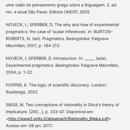
uma visão do pensamento grego sobre a linguagem. 2. ed.
rev. e atual São Paulo: Editora UNESP, 2005.
NOVECK, I.; SPERBER, D. The why and how of experimental
pragmatics: the case of 'scalar inferences'. In: BURTON-
ROBERTS, N. (ed). Pragmatics. Basingstoke: Palgrave
Macmillan, 2007, p. 184-212.
NOVECK, I; SPERBER, D. Introduction. In: ______ (eds).
Experimental pragmatics. Basingstoke: Palgrave Macmillan,
2004, p. 1-22.
POPPER, K. The logic of scientific discovery. London:
Routledge, 2002.
SBISÀ, M. Two conceptions of rationality in Grice's theory of
implicature. [200...], p. 233-47. Disponível em:
<
http://www2.units.it/sbisama/it/Rationality_Rijeka.pdf
>
Acesso em: 08 jan. 2017.