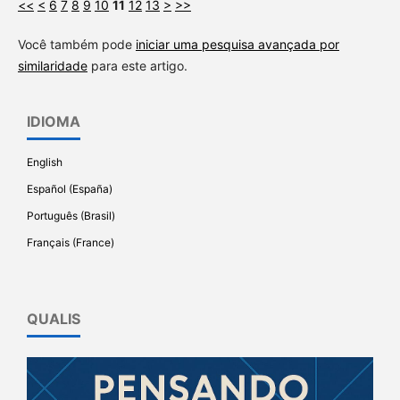
<<
<
6
7
8
9
10
11
12
13
>
>>
Você também pode
iniciar uma pesquisa avançada por
similaridade
para este artigo.
IDIOMA
English
Español (España)
Português (Brasil)
Français (France)
QUALIS