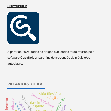
COPYSPIDER
A partir de 2024, todos os artigos publicados terão revisão pelo
software
CopySpider
para fins de prevenção de plágio e/ou
autoplágio.
PALAVRAS-CHAVE
vida filosófica
instrumentalismo
superveniência local
william scheuerman
tradição
dasein
herança
espirito
proyección