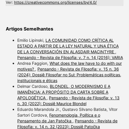
Ver:
https://creativecommons.org/licenses/by/4.0/
Artigos Semelhantes
Emilio Lipinski,
LA COMUNIDAD COMO CRÍTICA AL
ESTADO A PARTIR DE LA LEY NATURAL Y UNA ÉTICA
DE LA CONVERSACIÓN EN ALASDAIR MACINTYRE
,
Pensando - Revista de Filosofia: v. 7 n. 14 (2016): VARIA
Andrea Faggion,
What does the law have to do with our
motives?
,
Pensando - Revista de Filosofia: v. 15 n. 36
(2024): Dossiê Filosofar no Sul: Problemáticas políticas,
institucionais e éticas
Delmar Cardoso,
BLONDEL, O MODERNISMO E A
IMANÊNCIA: A PROPÓSITO DA CARTA SOBRE A
APOLOGÉTICA
,
Pensando - Revista de Filosofia: v. 13
n. 30 (2022): Dossiê Maurice Blondel
Eduardo Marandola Jr., Gustavo Silvano Batista, Vitor
Sartori Cordova,
Fenomenologia, Política e o
Pensamento de Jan Patočka
,
Pensando - Revista de
Filosofia: v. 14 n. 32 (2023): Dossiê Patočka