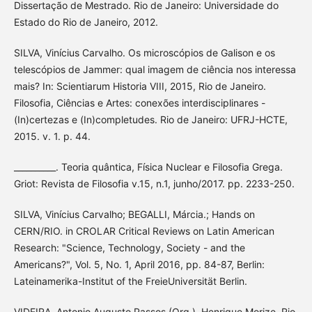
Dissertação de Mestrado. Rio de Janeiro: Universidade do
Estado do Rio de Janeiro, 2012.
SILVA, Vinícius Carvalho. Os microscópios de Galison e os
telescópios de Jammer: qual imagem de ciência nos interessa
mais? In: Scientiarum Historia VIII, 2015, Rio de Janeiro.
Filosofia, Ciências e Artes: conexões interdisciplinares -
(In)certezas e (In)completudes. Rio de Janeiro: UFRJ-HCTE,
2015. v. 1. p. 44.
__________. Teoria quântica, Física Nuclear e Filosofia Grega.
Griot: Revista de Filosofia v.15, n.1, junho/2017. pp. 2233-250.
SILVA, Vinícius Carvalho; BEGALLI, Márcia.; Hands on
CERN/RIO. in CROLAR Critical Reviews on Latin American
Research: "Science, Technology, Society - and the
Americans?", Vol. 5, No. 1, April 2016, pp. 84-87, Berlin:
Lateinamerika-Institut of the FreieUniversität Berlin.
VIDEIRA, Antonio Augusto Passos (Org.). Henrique Morize. Rio