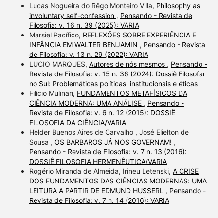
Lucas Nogueira do Rêgo Monteiro Villa,
Philosophy as
involuntary self-confession
,
Pensando - Revista de
Filosofia: v. 16 n. 39 (2025): VARIA
Marsiel Pacífico,
REFLEXÕES SOBRE EXPERIÊNCIA E
INFÂNCIA EM WALTER BENJAMIN
,
Pensando - Revista
de Filosofia: v. 13 n. 29 (2022): VARIA
LUCIO MARQUES,
Autores de nós mesmos
,
Pensando -
Revista de Filosofia: v. 15 n. 36 (2024): Dossiê Filosofar
no Sul: Problemáticas políticas, institucionais e éticas
Filício Mulinari,
FUNDAMENTOS METAFÍSICOS DA
CIÊNCIA MODERNA: UMA ANÁLISE
,
Pensando -
Revista de Filosofia: v. 6 n. 12 (2015): DOSSIÊ
FILOSOFIA DA CIÊNCIA/VARIA
Helder Buenos Aires de Carvalho , José Elielton de
Sousa ,
OS BARBAROS JÁ NOS GOVERNAM!
,
Pensando - Revista de Filosofia: v. 7 n. 13 (2016):
DOSSIÊ FILOSOFIA HERMENÊUTICA/VARIA
Rogério Miranda de Almeida, Irineu Letenski,
A CRISE
DOS FUNDAMENTOS DAS CIÊNCIAS MODERNAS: UMA
LEITURA A PARTIR DE EDMUND HUSSERL
,
Pensando -
Revista de Filosofia: v. 7 n. 14 (2016): VARIA