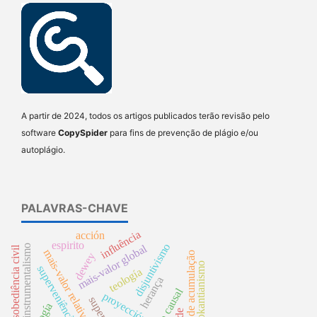
A partir de 2024, todos os artigos publicados terão revisão pelo
software
CopySpider
para fins de prevenção de plágio e/ou
autoplágio.
PALAVRAS-CHAVE
influência
acción
espirito
disjuntivismo
mais-valor global
instrumentalismo
desobediência civil
mais-valor relativo
processo de acumulação
dewey
neokantianismo
superveniência local
teología
herança
proyección