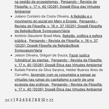
na gestão de ecossistemas
,
Pensando - Revista de
Filosofia: v. 17 n. 40 (2026): Dossiê Ética das Virtudes
Ambiental
Juliano Cordeiro da Costa Oliveira,
A Religião e o
movimento do social em Marx e Engels
,
Pensando -
Revista de Filosofia: v. 16 n. 37 (2025): Dossiê Filosofia
da Religião/Book Symposium/Varia
Antônio Glaudenir Brasil Maia,
Religião, política e esfera
pública
,
Pensando - Revista de Filosofia: v. 16 n. 37
(2025): Dossiê Filosofia da Religião/Book
Symposium/Varia
Jelson Oliveira, Grégori de Souza,
Fazer justiça
[climática] às plantas
,
Pensando - Revista de Filosofia:
v. 17 n. 40 (2026): Dossiê Ética das Virtudes Ambiental
Rutiele Pereira da Silva Saraiva, Helder Buenos Aires de
Carvalho,
Aprender com os cogumelos a pensar as
virtudes nas ruínas do capitalismo a partir de uma
ecologia das práticas
,
Pensando - Revista de Filosofia:
v. 17 n. 40 (2026): Dossiê Ética das Virtudes Ambiental
<<
<
1
2
3
4
5
6
7
8
9
10
>
>>